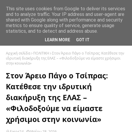
This site uses cookies from Google to deliver its services
and to analyze traffic. Your IP address and user-agent are
shared with Google along with performance and security
metrics to ensure quality of service, generate usage
statistics, and to detect and address abuse.
LEARN MORE
GOT IT
Αρχική σελίδα
ΠΟΛΙΤΙΚΗ
Στον Άρειο Πάγο ο Τσίπρας: Κατέθεσε την
ιδρυτική διακήρυξη της ΕΛΑΣ – «Φιλοδοξούμε να είμαστε χρήσιμοι
στην κοινωνία»
Στον Άρειο Πάγο ο Τσίπρας:
Κατέθεσε την ιδρυτική
διακήρυξη της ΕΛΑΣ –
«Φιλοδοξούμε να είμαστε
χρήσιμοι στην κοινωνία»
Faros24
Μαΐου 28, 2026