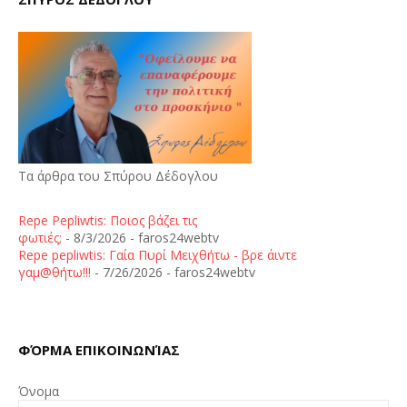
Τα άρθρα του Σπύρου Δέδογλου
Repe Pepliwtis: Ποιος βάζει τις
φωτιές;
- 8/3/2026
- faros24webtv
Repe pepliwtis: Γαία Πυρί Μειχθήτω - βρε άιντε
γαμ@θήτω!!!
- 7/26/2026
- faros24webtv
ΦΌΡΜΑ ΕΠΙΚΟΙΝΩΝΊΑΣ
Όνομα