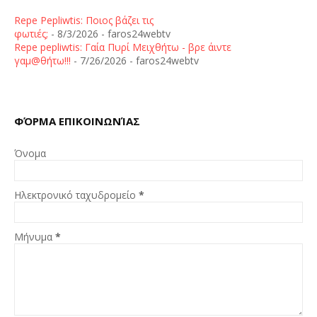
Repe Pepliwtis: Ποιος βάζει τις
φωτιές;
- 8/3/2026
- faros24webtv
Repe pepliwtis: Γαία Πυρί Μειχθήτω - βρε άιντε
γαμ@θήτω!!!
- 7/26/2026
- faros24webtv
ΦΌΡΜΑ ΕΠΙΚΟΙΝΩΝΊΑΣ
Όνομα
Ηλεκτρονικό ταχυδρομείο
*
Μήνυμα
*