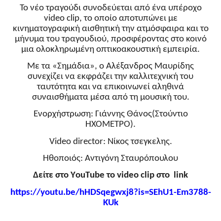
Το νέο τραγούδι συνοδεύεται από ένα υπέροχο
video clip, το οποίο αποτυπώνει με
κινηματογραφική αισθητική την ατμόσφαιρα και το
μήνυμα του τραγουδιού, προσφέροντας στο κοινό
μια ολοκληρωμένη οπτικοακουστική εμπειρία.
Με τα «Σημάδια», ο Αλέξανδρος Μαυρίδης
συνεχίζει να εκφράζει την καλλιτεχνική του
ταυτότητα και να επικοινωνεί αληθινά
συναισθήματα μέσα από τη μουσική του.
Ενορχήστρωση: Γιάννης Θάνος(Στούντιο
ΗΧΟΜΕΤΡΟ).
Video director: Νίκος τσεγκελης.
Ηθοποιός: Αντιγόνη Σταυρόπουλου
Δείτε στο Υ
ou
Τ
ube
το
video
clip
στο
link
https://youtu.be/hHDSqegwxj8?
is=SEhU1-Em3788-
KUk