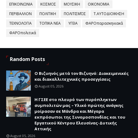
ΕΠΙΚΟΙΝΩΝΙΑ
ΚΟΣΜΟΣ
ΜΟΥΣΙΚΗ
ΟΙΚΟΝΟΜΙΑ
ΠΕΡΙΒΑΛΛΟΝ
ΠΟΛΙΤΙΚΗ
ΠΟΛΙΤΙΣΜΌΣ
Τ.ΑΥΤΟΔΙΟΙΚΗΣΗ
ΤΕΧΝΟΛΟΓΙΑ
ΤΟΠΙΚΑ ΝΕΑ
ΥΓΕΙΑ
ΦΑΡΟπαρασκηνιακά
ΦΑΡΟπολιτικά
Random Posts
Ο Βιζυηνός μετά τον Βιζυηνό: Διακειμενικές
και διακαλλιτεχνικές προσεγγίσεις
August 05, 2026
H ΓΣΕΕ στο πλευρό των πυρόπληκτων
συμπολιτών μας – Υλικό πρώτης ανάγκης
μοίρασαν σε Μάνδρα και Μέγαρα
εκπρόσωποι της Συνομοσπονδίας και του
Εργατικού Κέντρου Ελευσίνας-Δυτικής
Αττικής
August 05, 2026