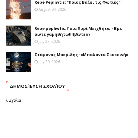
Repe Pepliwtis: "Ποιος Βάζει τις Φωτιές";
August 04, 2026
Repe pepliwtis: Γαία Πυρί Μειχθήτω - Βρε
άιντε γαμηθήτω!!!(βίντεο)
July 27, 2026
Στέφανος Μακρίδης -«Μπαλάντα Σκοτεινή»
July 20, 2026
ΔΗΜΟΣΊΕΥΣΗ ΣΧΟΛΊΟΥ
0 Σχόλια