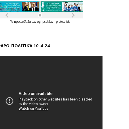
Τα
πρωτοσέλιδα
των
εφημερίδων
-
protoselida
ΑΡΟ-ΠΟΛΙΤΙΚΆ 10-4-24