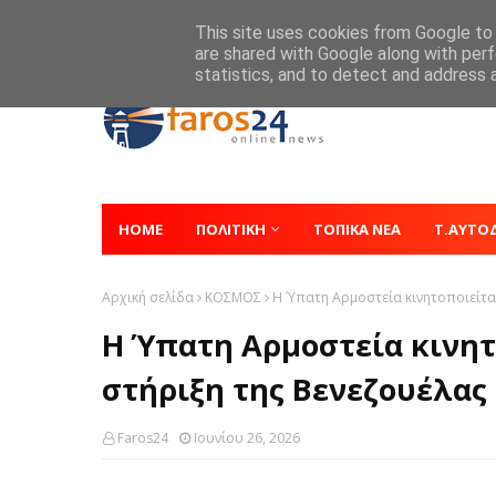
Home
About
Contact
This site uses cookies from Google to d
are shared with Google along with perf
statistics, and to detect and address 
HOME
ΠΟΛΙΤΙΚΗ
ΤΟΠΙΚΑ ΝΕΑ
Τ.ΑΥΤΟ
Αρχική σελίδα
ΚΟΣΜΟΣ
H Ύπατη Αρμοστεία κινητοποιείται
H Ύπατη Αρμοστεία κινητ
στήριξη της Βενεζουέλας
Faros24
Ιουνίου 26, 2026