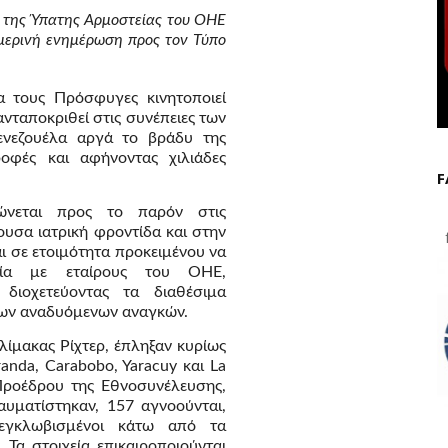
της Ύπατης Αρμοστείας του ΟΗΕ
ημερινή ενημέρωση προς τον Τύπο
 τους Πρόσφυγες κινητοποιεί
νταποκριθεί στις συνέπειες των
ενεζουέλα αργά το βράδυ της
ροφές και αφήνοντας χιλιάδες
F
ώνεται προς το παρόν στις
γουσα ιατρική φροντίδα και στην
f
ι σε ετοιμότητα προκειμένου να
ασία με εταίρους του ΟΗΕ,
 διοχετεύοντας τα διαθέσιμα
των αναδυόμενων αναγκών.
κλίμακας Ρίχτερ, έπληξαν κυρίως
anda, Carabobo, Yaracuy και La
Προέδρου της Εθνοσυνέλευσης,
αυματίστηκαν, 157 αγνοούνται,
εγκλωβισμένοι κάτω από τα
 Τα στοιχεία επικαιροποιούνται