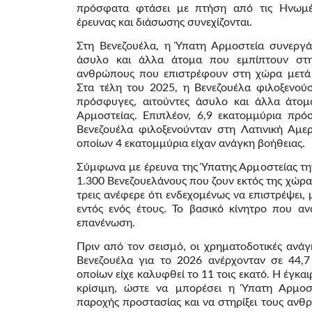
πρόσφατα φτάσει με πτήση από τις Ηνωμένε
έρευνας και διάσωσης συνεχίζονται.
Στη Βενεζουέλα, η Ύπατη Αρμοστεία συνεργά
άσυλο και άλλα άτομα που εμπίπτουν στη
ανθρώπους που επιστρέφουν στη χώρα μετά 
Στα τέλη του 2025, η Βενεζουέλα φιλοξενού
πρόσφυγες, αιτούντες άσυλο και άλλα άτομ
Αρμοστείας. Επιπλέον, 6,9 εκατομμύρια πρό
Βενεζουέλα φιλοξενούνταν στη Λατινική Αμερ
οποίων 4 εκατομμύρια είχαν ανάγκη βοήθειας.
Σύμφωνα με έρευνα της Ύπατης Αρμοστείας τη
1.300 Βενεζουελάνους που ζουν εκτός της χώρα
τρεις ανέφερε ότι ενδεχομένως να επιστρέψει, μ
εντός ενός έτους. Το βασικό κίνητρο που α
επανένωση.
Πριν από τον σεισμό, οι χρηματοδοτικές ανάγ
Βενεζουέλα για το 2026 ανέρχονταν σε 44,7
οποίων είχε καλυφθεί το 11 τοις εκατό. Η έγκαι
κρίσιμη, ώστε να μπορέσει η Ύπατη Αρμοστ
παροχής προστασίας και να στηρίξει τους ανθ