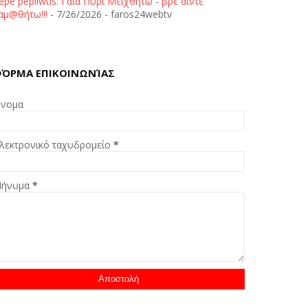
epe pepliwtis: Γαία Πυρί Μειχθήτω - βρε άιντε
αμ@θήτω!!!
- 7/26/2026
- faros24webtv
ΌΡΜΑ ΕΠΙΚΟΙΝΩΝΊΑΣ
νομα
λεκτρονικό ταχυδρομείο
*
ήνυμα
*