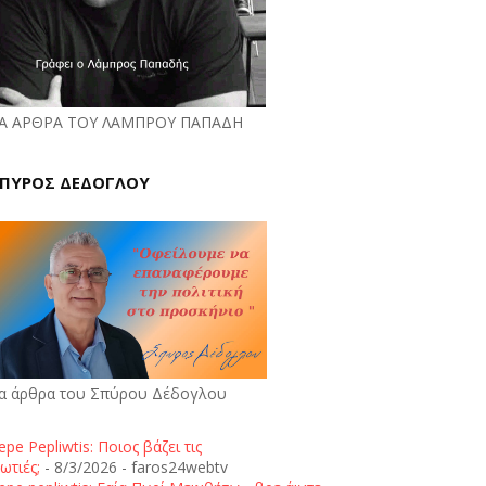
Α ΑΡΘΡΑ ΤΟΥ ΛΑΜΠΡΟΥ ΠΑΠΑΔΗ
ΠΥΡΟΣ ΔΕΔΟΓΛΟΥ
α άρθρα του Σπύρου Δέδογλου
epe Pepliwtis: Ποιος βάζει τις
ωτιές;
- 8/3/2026
- faros24webtv