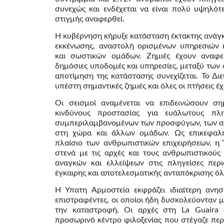
συνεχώς και ενδέχεται να είναι πολύ υψηλό
στιγμής αναφερθεί.
Η κυβέρνηση κήρυξε κατάσταση έκτακτης ανάγκ
εκκένωσης, αναστολή ορισμένων υπηρεσιών κ
και σωστικών ομάδων. Ζημιές έχουν αναφερ
δημόσιες υποδομές και υπηρεσίες, μεταξύ των
αποτίμηση της κατάστασης συνεχίζεται. Το Δι
υπέστη σημαντικές ζημιές και όλες οι πτήσεις έ
Οι σεισμοί αναμένεται να επιδεινώσουν ση
κινδύνους προστασίας για ευάλωτους π
συμπεριλαμβανομένων των προσφύγων, των α
στη χώρα και άλλων ομάδων. Ως επικεφαλ
πλαίσιο των ανθρωπιστικών επιχειρήσεων, η
στενά με τις αρχές και τους ανθρωπιστικούς 
αναγκών και ελλείψεων στις πληγείσες περι
έγκαιρης και αποτελεσματικής ανταπόκρισης 
Η Ύπατη Αρμοστεία εκφράζει ιδιαίτερη ανησ
επιστραφέντες, οι οποίοι ήδη δυσκολεύονταν μ
την καταστροφή. Οι αρχές στη La Guaira 
προσωρινό κέντρο φιλοξενίας που στέγαζε περ