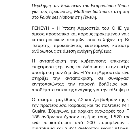
Περίληψη των δηλώσεων του Εκπροσώπου Τύπου 
για τους Πρόσφυγες, Matthew Saltmarsh, στη σ
στο Palais des Nations στη Γενεύη.
ΓΕΝΕΥΗ – Η Ύπατη Αρμοστεία του ΟΗΕ για
άμεσα προσωπικό και πόρους προκειμένου να α
καταστροφικών σεισμών που έπληξαν τη Β
Τετάρτης, προκαλώντας εκτεταμένες καταστ
ανθρώπους σε άμεση ανάγκη βοήθειας.
Η ανταπόκριση της κυβέρνησης επικεντρ
επιχειρήσεις έρευνας και διάσωσης, στην επεί
αποτίμηση των ζημιών. Η Ύπατη Αρμοστεία είνα
στηρίξει την ανταπόκριση, σε συνεργ
κινητοποιώντας την παροχή βοήθειας και
αποθέματα έκτακτης ανάγκης για την κάλυψη 
Οι σεισμοί, μεγέθους 7,2 και 7,5 βαθμών της 
την πρωτεύουσα Καράκας και τις πολιτείες Mir
Guaira. Σύμφωνα με αρχικές αναφορές του 
188 άνθρωποι έχασαν τη ζωή τους, 1.520 τρ
ενώ περισσότεροι από 200 παραμένουν 
συντρίμμια και 2.927 άνθρωποι έχουν πληγεί.