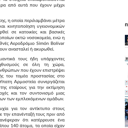
τερα από αυτά που έχουν μέχρι
ης, η οποία περιλαμβάνει μέτρα
Π
αι κινητοποίηση υγειονομικών
θεί σε κατοικίες και βασικές
 οποίων οκτώ νοσοκομεία, ενώ η
εθνές Αεροδρόμιο Simón Bolívar
χουν ανασταλεί ή ακυρωθεί.
μαντικά τους ήδη υπάρχοντες
ληθυσμούς σε όλη τη χώρα,
νθρώπων που έχουν επιστρέψει
ής του τομέα προστασίας στο
 Ύπατη Αρμοστεία συνεργάζεται
της εταίρους για την εκτίμηση
οχές και τον συντονισμό μιας
όλων των εμπλεκόμενων ομάδων.
υχία για τον αντίκτυπο στους
ε την επανένταξή τους πριν από
ανέφεραν ότι κατέρρευσε ένα
ίπου 140 άτομα, τα οποία είχαν