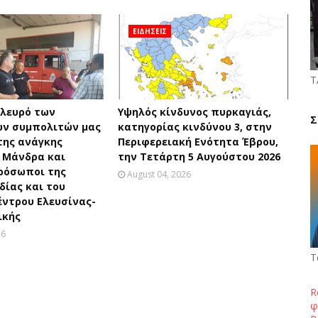
ΕΙΔΗΣΕΙΣ
Τ
πλευρό των
Υψηλός κίνδυνος πυρκαγιάς,
Σ
ν συμπολιτών μας
κατηγορίας κινδύνου 3, στην
της ανάγκης
Περιφερειακή Ενότητα Έβρου,
 Μάνδρα και
την Τετάρτη 5 Αυγούστου 2026
ρόσωποι της
August 04, 2026
ίας και του
έντρου Ελευσίνας-
ικής
26
Τ
R
φ