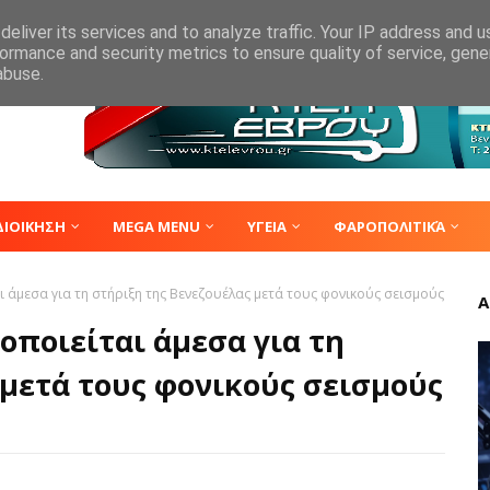
eliver its services and to analyze traffic. Your IP address and 
ormance and security metrics to ensure quality of service, gen
abuse.
ΔΙΟΙΚΗΣΗ
MEGA MENU
ΥΓΕΙΑ
ΦΑΡΟΠΟΛΙΤΙΚΆ
 άμεσα για τη στήριξη της Βενεζουέλας μετά τους φονικούς σεισμούς
Α
οποιείται άμεσα για τη
 μετά τους φονικούς σεισμούς