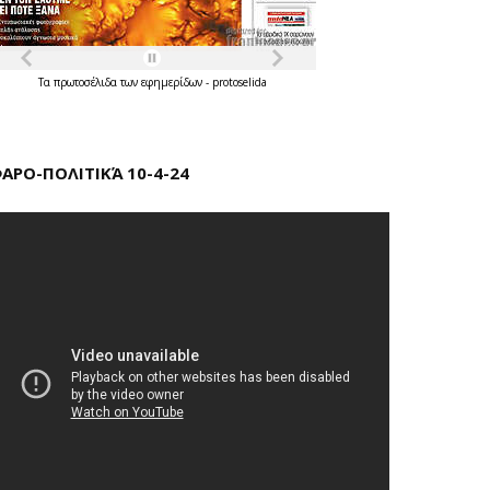
Τα
πρωτοσέλιδα
των
εφημερίδων
-
protoselida
ΑΡΟ-ΠΟΛΙΤΙΚΆ 10-4-24