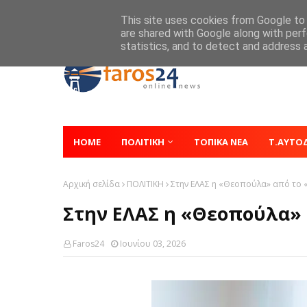
Home
About
Contact
This site uses cookies from Google to d
are shared with Google along with perf
statistics, and to detect and address 
HOME
ΠΟΛΙΤΙΚΗ
ΤΟΠΙΚΑ ΝΕΑ
Τ.ΑΥΤΟ
Αρχική σελίδα
ΠΟΛΙΤΙΚΗ
Στην ΕΛΑΣ η «Θεοπούλα» από το 
Στην ΕΛΑΣ η «Θεοπούλα» 
Faros24
Ιουνίου 03, 2026