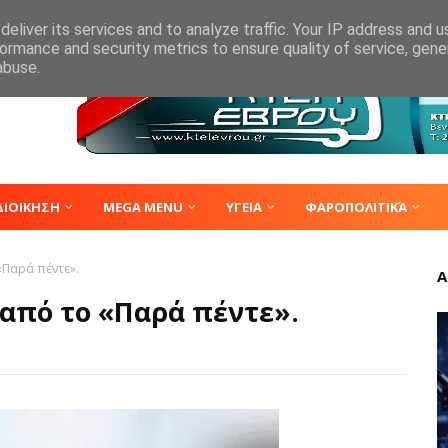
eliver its services and to analyze traffic. Your IP address and 
ormance and security metrics to ensure quality of service, gen
abuse.
ΔΙΟΙΚΗΣΗ
MEGA MENU
ΥΓΕΙΑ
ΦΑΡΟΠΟΛΙΤΙΚΆ
«Παρά πέντε».
Α
από το «Παρά πέντε».