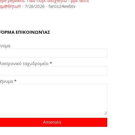
epe pepliwtis: Γαία Πυρί Μειχθήτω - βρε άιντε
αμ@θήτω!!!
- 7/26/2026
- faros24webtv
ΌΡΜΑ ΕΠΙΚΟΙΝΩΝΊΑΣ
νομα
λεκτρονικό ταχυδρομείο
*
ήνυμα
*