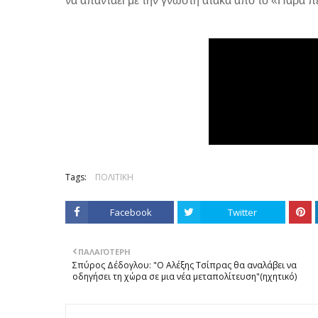
να απαντάει με την γνωστή ατάκα από το «Πάρα πέ
Tags:
ΠΟΛΙΤΙΚΗ
Facebook
Twitter
ΠΑΛΑΙΌΤΕΡΗ
Σπύρος Δέδογλου: "Ο Αλέξης Τσίπρας θα αναλάβει να
οδηγήσει τη χώρα σε μια νέα μεταπολίτευση"(ηχητικό)