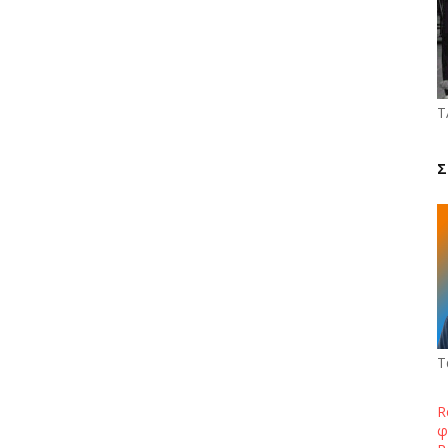
Τ
Σ
Τ
R
φ