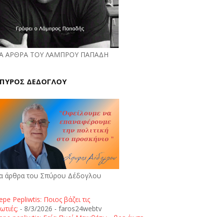
Α ΑΡΘΡΑ ΤΟΥ ΛΑΜΠΡΟΥ ΠΑΠΑΔΗ
ΠΥΡΟΣ ΔΕΔΟΓΛΟΥ
α άρθρα του Σπύρου Δέδογλου
epe Pepliwtis: Ποιος βάζει τις
ωτιές;
- 8/3/2026
- faros24webtv