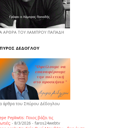
Α ΑΡΘΡΑ ΤΟΥ ΛΑΜΠΡΟΥ ΠΑΠΑΔΗ
ΠΥΡΟΣ ΔΕΔΟΓΛΟΥ
α άρθρα του Σπύρου Δέδογλου
epe Pepliwtis: Ποιος βάζει τις
ωτιές;
- 8/3/2026
- faros24webtv