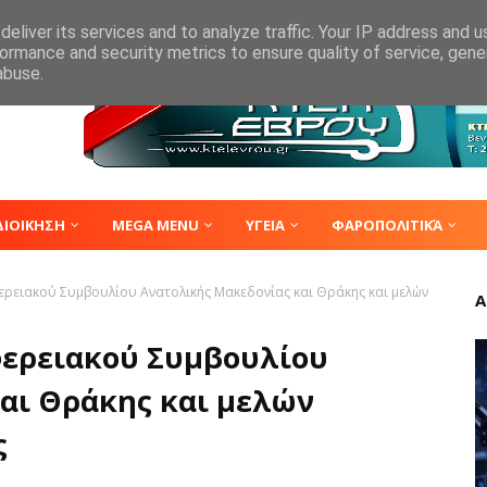
eliver its services and to analyze traffic. Your IP address and 
ormance and security metrics to ensure quality of service, gen
abuse.
ΔΙΟΙΚΗΣΗ
MEGA MENU
ΥΓΕΙΑ
ΦΑΡΟΠΟΛΙΤΙΚΆ
ερειακού Συμβουλίου Ανατολικής Μακεδονίας και Θράκης και μελών
Α
φερειακού Συμβουλίου
αι Θράκης και μελών
ς