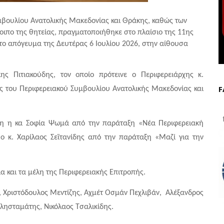
μβουλίου Ανατολικής Μακεδονίας και Θράκης, καθώς των 
οιπο της θητείας, πραγματοποιήθηκε στο πλαίσιο της 11ης 
το απόγευμα της Δευτέρας 6 Ιουλίου 2026, στην αίθουσα 
ς Πιτιακούδης, τον οποίο πρότεινε ο Περιφερειάρχης κ. 
F
ς του Περιφερειακού Συμβουλίου Ανατολικής Μακεδονίας και 
f
γη η κα Σοφία Ψωμά από την παράταξη «Νέα Περιφερειακή 
 κ. Χαρίλαος Σεϊτανίδης από την παράταξη «Μαζί για την 
 και τα μέλη της Περιφερειακής Επιτροπής. 
, Χριστόδουλος Μεντίζης, Αχμέτ Οσμάν Πεχλιβάν,  Αλέξανδρος 
λησταμάτης, Νικόλαος Τσαλικίδης.