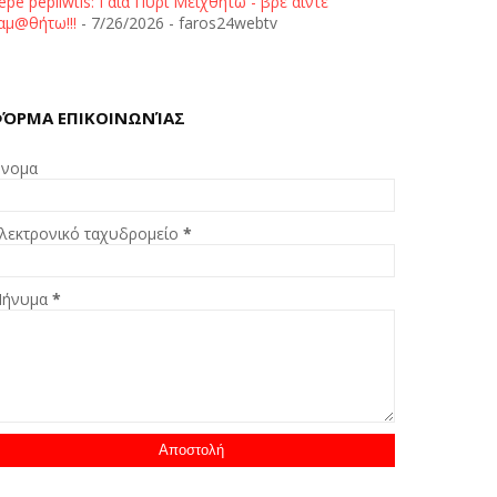
epe pepliwtis: Γαία Πυρί Μειχθήτω - βρε άιντε
αμ@θήτω!!!
- 7/26/2026
- faros24webtv
ΌΡΜΑ ΕΠΙΚΟΙΝΩΝΊΑΣ
νομα
λεκτρονικό ταχυδρομείο
*
ήνυμα
*