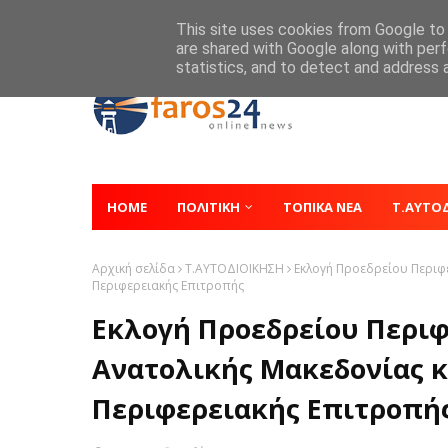
Home
About
Contact
This site uses cookies from Google to d
are shared with Google along with perf
statistics, and to detect and address 
HOME
ΠΟΛΙΤΙΚΗ
ΤΟΠΙΚΑ ΝΕΑ
Τ.ΑΥΤΟ
Αρχική σελίδα
Τ.ΑΥΤΟΔΙΟΙΚΗΣΗ
Εκλογή Προεδρείου Περιφ
Περιφερειακής Επιτροπής
Εκλογή Προεδρείου Περι
Ανατολικής Μακεδονίας κ
Περιφερειακής Επιτροπή