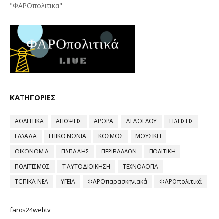
"ΦΑΡΟπολιτικα"
ΚΑΤΗΓΟΡΙΕΣ
ΑΘΛΗΤΙΚΑ
ΑΠΟΨΕΙΣ
ΑΡΘΡΑ
ΔΕΔΟΓΛΟΥ
ΕΙΔΗΣΕΙΣ
ΕΛΛΑΔΑ
ΕΠΙΚΟΙΝΩΝΙΑ
ΚΟΣΜΟΣ
ΜΟΥΣΙΚΗ
ΟΙΚΟΝΟΜΙΑ
ΠΑΠΑΔΗΣ
ΠΕΡΙΒΑΛΛΟΝ
ΠΟΛΙΤΙΚΗ
ΠΟΛΙΤΙΣΜΌΣ
Τ.ΑΥΤΟΔΙΟΙΚΗΣΗ
ΤΕΧΝΟΛΟΓΙΑ
ΤΟΠΙΚΑ ΝΕΑ
ΥΓΕΙΑ
ΦΑΡΟπαρασκηνιακά
ΦΑΡΟπολιτικά
faros24webtv