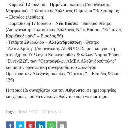
- Κυριακή
12
Ιουλίου –
Ορμένιο
- πλατεία (Διοργάνωση:
Μορφωτικός Πολιτιστικός Σύλλογος Ορμενίου "Βελισσάριος"
– Είσοδος ελεύθερη)
- Παρασκευή
17
Ιουλίου –
Νέα Βύσσα
- υπαίθριο θέατρο
(Διοργάνωση: Πολιτιστικός Σύλλογος Νέας Βύσσας "Στέφανος
Καραθεοδωρής" – Είσοδος 5€)
- Τετάρτη
29
Ιουλίου –
Αλεξανδρούπολη
- Θέατρο
"Αλτιναλμάζη" (Διοργάνωση: ΔΙΟΝΥΣΟΣ, με - και για - τη
στήριξη του Συλλόγου Καρκινοπαθών & Φίλων Νομού Έβρου
"ΣυνεχίΖΩ", των "Θεατρόφιλων ΑΜΕΑ Αλεξανδρούπολης"
και με την οργανωτική συνεργασία του Συλλόγου
Ορεστιαδιτών Αλεξανδρούπολης "Ορέστης" – Είσοδος 9€ και
13€)
Η περιοδεία συνεχίζεται και τον
Αύγουστο
, σε ημερομηνίες
και χώρους που θα ανακοινωθούν το επόμενο διάστημα.
Tags:
ΠΟΛΙΤΙΣΜΌΣ
ΤΟΠΙΚΑ ΝΕΑ