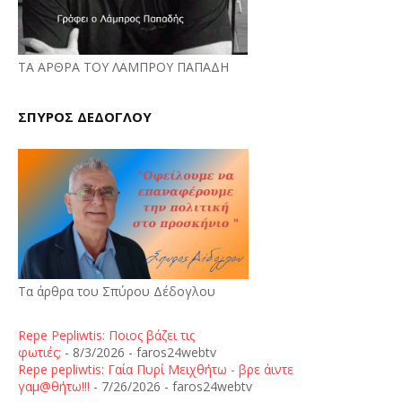
ΤΑ ΑΡΘΡΑ ΤΟΥ ΛΑΜΠΡΟΥ ΠΑΠΑΔΗ
ΣΠΥΡΟΣ ΔΕΔΟΓΛΟΥ
Τα άρθρα του Σπύρου Δέδογλου
Repe Pepliwtis: Ποιος βάζει τις
φωτιές;
- 8/3/2026
- faros24webtv
Repe pepliwtis: Γαία Πυρί Μειχθήτω - βρε άιντε
γαμ@θήτω!!!
- 7/26/2026
- faros24webtv