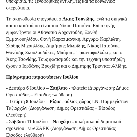
υποκρισία, τις ξενοφοβικές αντιλήψεις και τα κοινωνικά
στερεότυπα.
Τη σκηνοθεσία υπογράφει ο
Άκης Τσονίδης
, ενώ τα σκηνικά
και τα κοστούμια είναι του Νίκου Πατούνα. Επί σκηνής
εμφανίζονται οι Αθανασία Αρχοντούδη, Ξανθή
Εμμανουηλίδου, Φανή Καρασμανάκη, Αργυρώ Καρλιώτη,
Στάθης Μιχαηλίδης, Δημήτρης Μωρίδης, Νίκος Πατούνας,
Θανάσης Σκουλουδάκης, Μπάμπης Τριανταφυλλάκης και ο
Άκης Τσονίδης. Τους φωτισμούς και την τεχνική υποστήριξη
έχουν ο Ιορδάνης Βροχίδης και ο Δημήτρης Τριανταφυλλίδης.
Πρόγραμμα παραστάσεων Ιουλίου
- Δευτέρα
6
Ιουλίου –
Σπήλαιο
- πλατεία (Διοργάνωση: Δήμος
Ορεστιάδας – Είσοδος ελεύθερη)
- Τετάρτη
8
Ιουλίου –
Ρίζια
- αύλιος χώρος Ι.Ν. Παμμεγίστων
Ταξιαρχών (Διοργάνωση: Δήμος Ορεστιάδας – Είσοδος
ελεύθερη)
- Σάββατο
11
Ιουλίου –
Νεοχώρι
- αυλή παλιού δημοτικού
σχολείου - νυν ΣΑΕΚ (Διοργάνωση: Δήμος Ορεστιάδας –
Είσοδος ελεύθερη)