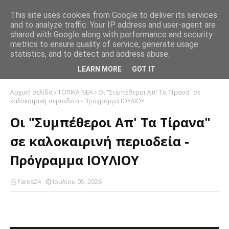
This site uses cookies from Google to deliver its services
and to analyze traffic. Your IP address and user-agent are
shared with Google along with performance and security
metrics to ensure quality of service, generate usage
statistics, and to detect and address abuse.
LEARN MORE
GOT IT
Αρχική σελίδα
ΤΟΠΙΚΑ ΝΕΑ
Οι "Συμπέθεροι Απ' Τα Τίρανα" σε
καλοκαιρινή περιοδεία - Πρόγραμμα ΙΟΥΛΙΟΥ
Οι "Συμπέθεροι Απ' Τα Τίρανα"
σε καλοκαιρινή περιοδεία -
Πρόγραμμα ΙΟΥΛΙΟΥ
Faros24
Ιουλίου 05, 2026