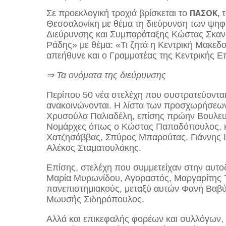
ΠΑΣΟΚ
Σε προεκλογική τροχιά βρίσκεται το
,
Θεσσαλονίκη με θέμα
τη διεύρυνση των ψηφ
Διεύρυνσης και Συμπαράταξης Κώστας Σκανδα
Ράδης» με θέμα: «Τι ζητά η Κεντρική Μακεδο
απεήθυνε και ο Γραμματέας της Κεντρικής 
⇒ Τα ονόματα της διεύρυνσης
Περίπου 50 νέα στελέχη που συστρατεύοντα
ανακοινώνονται. Η λίστα των προσχωρήσεω
Χρυσούλα Παλιαδέλη
, επίσης
πρώην Βουλευ
Νομάρχες όπως ο Κώστας Παπαδόπουλος
,
Χατζησάββας, Σπύρος Μπαρούτας, Γιάννης Ι
Αλέκος Σταματουλάκης
.
Επίσης, στελέχη που συμμετείχαν στην αυτο
Μαρία Μυρωνίδου, Αγοραστός, Μαργαρίτης 
πανεπιστημιακούς, μεταξύ αυτών Φανή Βαβύ
Μωυσής Σιδηρόπουλος.
Αλλά και επικεφαλής φορέων και συλλόγων,