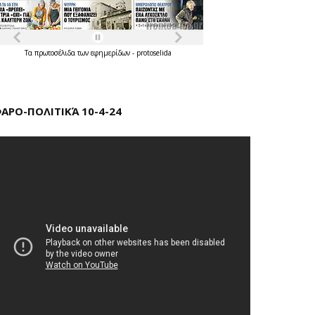
Τα
πρωτοσέλιδα
των
εφημερίδων
-
protoselida
ΑΡΟ-ΠΟΛΙΤΙΚΆ 10-4-24