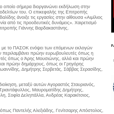
το οποίο σήμερα διοργανώνει εκδήλωση στην
οδελτίων του
. Ο επικεφαλής της Επιτροπής
λίδης άνοιξε τις εργασίες στην αίθουσα «Αιμίλιος
νία από τις προοδευτικές δυνάμεις». Χαιρετισμό
Επιτροπής Γιάννης Βαρδακαστάνης.
F
ι με το ΠΑΣΟΚ ενόψει των επόμενων εκλογών
ν περιλαμβάνει
πρώην ευρωβουλευτές όπως η
τές όπως ο Άρης Μουσιώνης
, αλλά και
πρώην
f
 και
πρώην δημάρχους, όπως οι Γρηγόρης
ωαννίδης, Δημήτρης Σερβετάς, Σάββας Σερασίδης,
διοίκηση, μεταξύ αυτών Αγοραστός Σταυριανός,
Τριαντάφυλλος, Μαυροματίδης Δημήτρης,
λη, Σοφία Δεληπάλλα, Ανδρέας Καρακίτσιος,
 όπως Παντελής Αλεξιάδης, Γενίτσαρης Απόστολος,