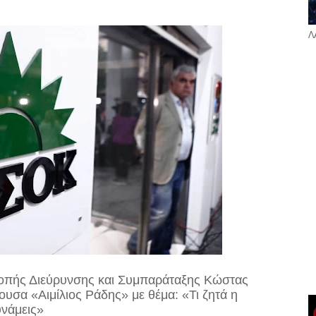
Λ
τροπής Διεύρυνσης και Συμπαράταξης Κώστας
θουσα «Αιμίλιος Ράδης» με θέμα: «Τι ζητά η
υνάμεις»