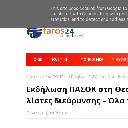
Home
About
Contact
This site uses cookies from Google to d
are shared with Google along with perf
statistics, and to detect and address 
HOME
ΠΟΛΙΤΙΚΗ
ΤΟΠΙΚΑ ΝΕΑ
Τ.ΑΥΤΟ
Αρχική σελίδα
ΠΟΛΙΤΙΚΗ
Εκδήλωση ΠΑΣΟΚ στη Θεσσαλονίκη:
Εκδήλωση ΠΑΣΟΚ στη Θεσσ
λίστες διεύρυνσης – Όλα
Faros24
Ιουλίου 06, 2026