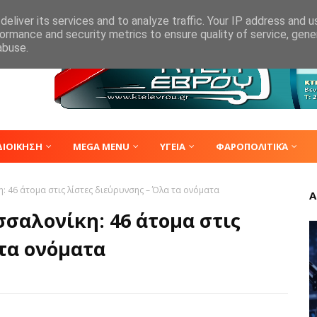
eliver its services and to analyze traffic. Your IP address and 
ormance and security metrics to ensure quality of service, gen
abuse.
ΔΙΟΙΚΗΣΗ
MEGA MENU
ΥΓΕΙΑ
ΦΑΡΟΠΟΛΙΤΙΚΆ
 46 άτομα στις λίστες διεύρυνσης – Όλα τα ονόματα
Α
αλονίκη: 46 άτομα στις
 τα ονόματα