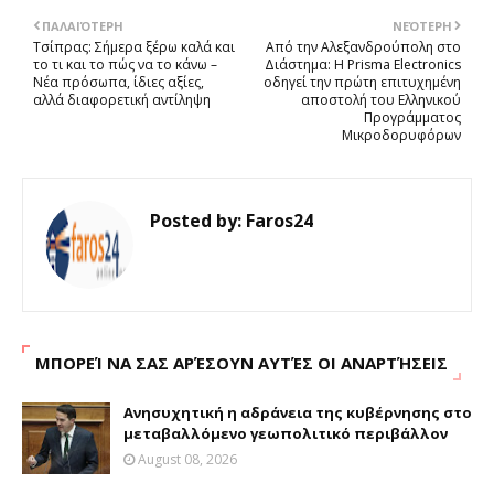
ΠΑΛΑΙΌΤΕΡΗ
ΝΕΌΤΕΡΗ
Τσίπρας: Σήμερα ξέρω καλά και
Από την Αλεξανδρούπολη στο
το τι και το πώς να το κάνω –
Διάστημα: Η Prisma Electronics
Νέα πρόσωπα, ίδιες αξίες,
οδηγεί την πρώτη επιτυχημένη
αλλά διαφορετική αντίληψη
αποστολή του Ελληνικού
Προγράμματος
Μικροδορυφόρων
Posted by:
Faros24
ΜΠΟΡΕΊ ΝΑ ΣΑΣ ΑΡΈΣΟΥΝ ΑΥΤΈΣ ΟΙ ΑΝΑΡΤΉΣΕΙΣ
Ανησυχητική η αδράνεια της κυβέρνησης στο
μεταβαλλόμενο γεωπολιτικό περιβάλλον
August 08, 2026