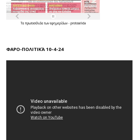
Τα
πρωτοσέλιδα
των
εφημερίδων
-
protoselida
ΦΑΡΟ-ΠΟΛΙΤΙΚΆ 10-4-24