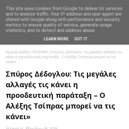
This site uses cookies from Google to deliver its services
and to analyze traffic. Your IP address and user-agent are
shared with Google along with performance and security
metrics to ensure quality of service, generate usage
statistics, and to detect and address abuse.
LEARN MORE
GOT IT
Αρχική σελίδα
ΠΟΛΙΤΙΚΗ
Σπύρος Δέδογλου: Τις μεγάλες αλλαγές τις
κάνει η προοδευτική παράταξη – Ο Αλέξης Τσίπρας μπορεί να τις
κάνει»
Σπύρος Δέδογλου: Τις μεγάλες
αλλαγές τις κάνει η
προοδευτική παράταξη – Ο
Αλέξης Τσίπρας μπορεί να τις
κάνει»
Faros24
Ιουλίου 08, 2026