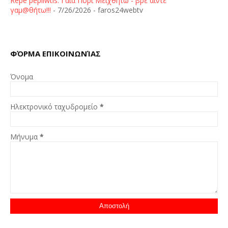
Repe pepliwtis: Γαία Πυρί Μειχθήτω - βρε άιντε
γαμ@θήτω!!!
- 7/26/2026
- faros24webtv
ΦΌΡΜΑ ΕΠΙΚΟΙΝΩΝΊΑΣ
Όνομα
Ηλεκτρονικό ταχυδρομείο
*
Μήνυμα
*