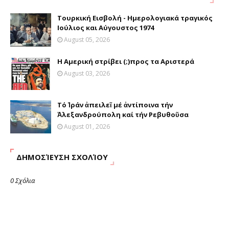
Τουρκική Εισβολή - Ημερολογιακά τραγικός
Ιούλιος και Αύγουστος 1974
August 05, 2026
Η Αμερική στρίβει (;)προς τα Αριστερά
August 03, 2026
Τό Ἰράν ἀπειλεῖ μέ ἀντίποινα τήν
Ἀλεξανδρούπολη καί τήν Ρεβυθοῦσα
August 01, 2026
ΔΗΜΟΣΊΕΥΣΗ ΣΧΟΛΊΟΥ
0 Σχόλια