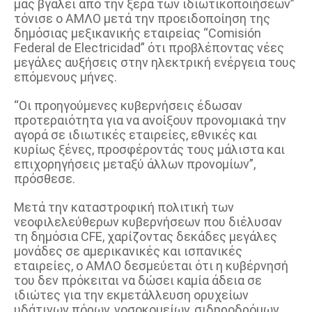
μας βγάλει από την ξέρα των ιδιωτικοποιήσεων”
τόνισε ο ΑΜΛΟ μετά την προειδοποίηση της
δημόσιας μεξικανικής εταιρείας “Comisión
Federal de Electricidad” ότι προβλέποντας νέες
μεγάλες αυξήσεις στην ηλεκτρική ενέργεια τους
επόμενους μήνες.
“Οι προηγούμενες κυβερνήσεις έδωσαν
προτεραιότητα για να ανοίξουν προνομιακά την
αγορά σε ιδιωτικές εταιρείες, εθνικές και
κυρίως ξένες, προσφέροντάς τους μάλιστα και
επιχορηγήσεις μεταξύ άλλων προνομίων”,
πρόσθεσε.
Μετά την καταστροφική πολιτική των
νεοφιλελεύθερων κυβερνήσεων που διέλυσαν
τη δημόσια CFE, χαρίζοντας δεκάδες μεγάλες
μονάδες σε αμερικανικές και ισπανικές
εταιρείες, ο ΑΜΛΟ δεσμεύεται ότι η κυβέρνησή
του δεν πρόκειται να δώσει καμία άδεια σε
ιδιώτες για την εκμετάλλευση ορυχείων
υδάτινων πόρων, νοσοκομείων, σιδηροδρόμων,