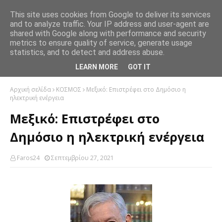
This site uses cookies from Google to deliver its services
and to analyze traffic. Your IP address and user-agent are
shared with Google along with performance and security
metrics to ensure quality of service, generate usage
statistics, and to detect and address abuse.
LEARN MORE
GOT IT
Αρχική σελίδα
ΚΟΣΜΟΣ
Μεξικό: Eπιστρέφει στο Δημόσιο η
ηλεκτρική ενέργεια
Μεξικό: Eπιστρέφει στο
Δημόσιο η ηλεκτρική ενέργεια
Faros24
Σεπτεμβρίου 27, 2021