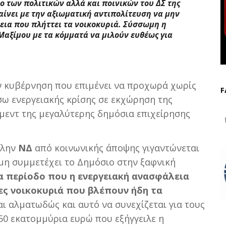
ο των πολιτικών αλλά και ποινικών του ΔΣ της
αίνει με την αξιωματική αντιπολίτευση να μην
εια που πλήττει τα νοικοκυριά. Σύσσωμη η
Μαξίμου με τα κόμματά να μιλούν ευθέως για
ην κυβέρνηση που επιμένει να προχωρά χωρίς
F
σω ενεργειακής κρίσης σε εκχώρηση της
ζμεντ της μεγαλύτερης δημόσια επιχείρησης
f
πλην
ΝΔ
από κοινωνικής άποψης γιγαντώνεται
 μη συμμετέχει το Δημόσιο στην ξαφνική
α περίοδο που η ενεργειακή ανασφάλεια
ες νοικοκυριά που βλέπουν ήδη τα
ι αλματωδώς και αυτό να συνεχίζεται για τους
50 εκατομμύρια ευρώ που εξήγγειλε η