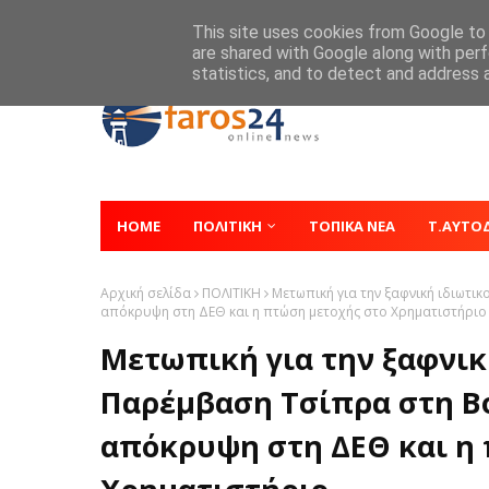
Home
About
Contact
This site uses cookies from Google to d
are shared with Google along with perf
statistics, and to detect and address 
HOME
ΠΟΛΙΤΙΚΗ
ΤΟΠΙΚΑ ΝΕΑ
Τ.ΑΥΤΟ
Αρχική σελίδα
ΠΟΛΙΤΙΚΗ
Μετωπική για την ξαφνική ιδιωτι
απόκρυψη στη ΔΕΘ και η πτώση μετοχής στο Χρηματιστήριο
Μετωπική για την ξαφνικ
Παρέμβαση Τσίπρα στη Βο
απόκρυψη στη ΔΕΘ και η