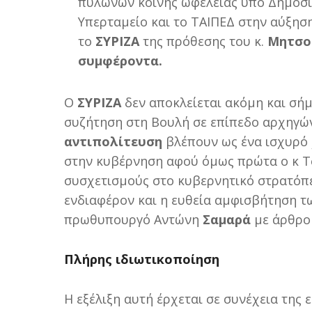
πυλώνων κοινής ωφέλειας υπό Δημόσι
Υπερταμείο και το ΤΑΙΠΕΔ στην αύξησ
το
ΣΥΡΙΖΑ
της πρόθεσης του κ.
Μητσο
συμφέροντα.
Ο
ΣΥΡΙΖΑ
δεν αποκλείεται ακόμη και σή
συζήτηση στη Βουλή σε επίπεδο αρχηγώ
αντιπολίτευση
βλέπουν ως ένα ισχυρό 
στην κυβέρνηση αφού όμως πρώτα ο κ Τσ
συσχετισμούς στο κυβερνητικό στρατόπε
ενδιαφέρον και η ευθεία αμφισβήτηση τ
πρωθυπουργό Αντώνη
Σαμαρά
με άρθρο
Πλήρης ιδιωτικοποίηση
Η εξέλιξη αυτή έρχεται σε συνέχεια της