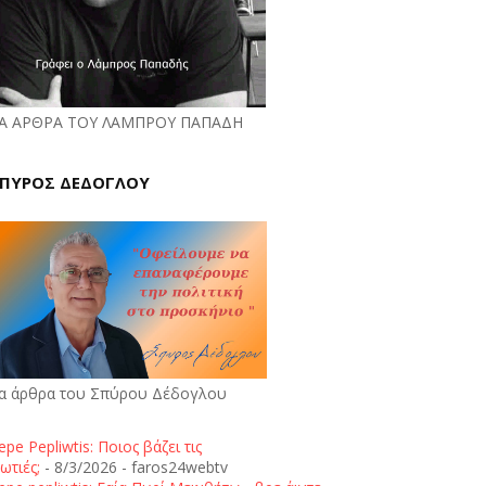
Α ΑΡΘΡΑ ΤΟΥ ΛΑΜΠΡΟΥ ΠΑΠΑΔΗ
ΠΥΡΟΣ ΔΕΔΟΓΛΟΥ
α άρθρα του Σπύρου Δέδογλου
epe Pepliwtis: Ποιος βάζει τις
ωτιές;
- 8/3/2026
- faros24webtv