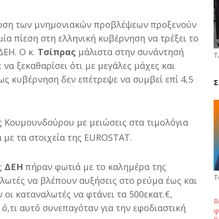
ευση των μνημονιακών προβλέψεων προξενούν
ία πίεση στη ελληνική κυβέρνηση να τρέξει το
ΔΕΗ. Ο κ.
Τσίπρας
μάλιστα στην συνάντησή
Τ
 να ξεκαθαρίσει ότι με μεγάλες μάχες και
ως κυβέρνηση δεν επέτρεψε να συμβεί επί 4,5
Σ
ης Κουμουνδούρου με μειώσεις στα τιμολόγια
με τα στοιχεία της EUROSTAT.
ς
ΔΕΗ
πήραν φωτιά με το καλημέρα της
Τ
λωτές να βλέπουν αυξήσεις στο ρεύμα έως και
οι καταναλωτές να φτάνει τα 500εκατ.€,
R
 ό,τι αυτό συνεπαγόταν για την εφοδιαστική
φ