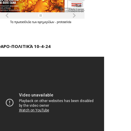
Τα
πρωτοσέλιδα
των
εφημερίδων
-
protoselida
ΑΡΟ-ΠΟΛΙΤΙΚΆ 10-4-24