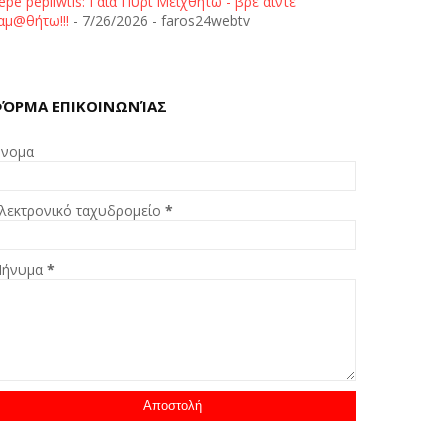
epe pepliwtis: Γαία Πυρί Μειχθήτω - βρε άιντε
αμ@θήτω!!!
- 7/26/2026
- faros24webtv
ΌΡΜΑ ΕΠΙΚΟΙΝΩΝΊΑΣ
νομα
λεκτρονικό ταχυδρομείο
*
ήνυμα
*