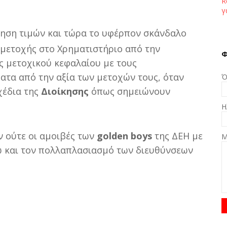
R
γ
γηση τιμών και τώρα το υφέρπον σκάνδαλο
 μετοχής στο Χρηματιστήριο από την
Φ
ς μετοχικού κεφαλαίου με τους
τα από την αξία των μετοχών τους, όταν
Ό
χέδια της
Διοίκησης
όπως σημειώνουν
Η
ν ούτε οι αμοιβές των
golden boys
της ΔΕΗ με
Μ
νω και τον πολλαπλασιασμό των διευθύνσεων