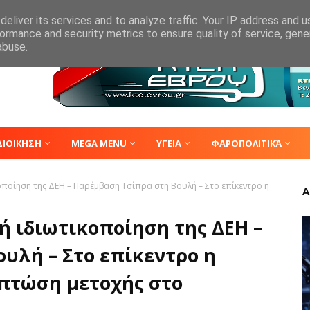
eliver its services and to analyze traffic. Your IP address and 
ormance and security metrics to ensure quality of service, gen
abuse.
ΔΙΟΙΚΗΣΗ
MEGA MENU
ΥΓΕΙΑ
ΦΑΡΟΠΟΛΙΤΙΚΆ
κοποίηση της ΔΕΗ – Παρέμβαση Τσίπρα στη Βουλή – Στο επίκεντρο η
Α
ή ιδιωτικοποίηση της ΔΕΗ –
υλή – Στο επίκεντρο η
 πτώση μετοχής στο