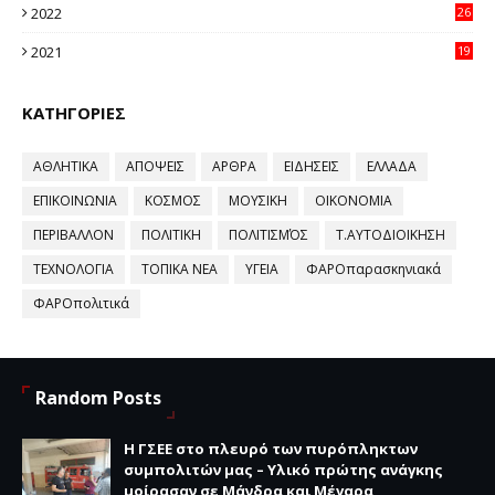
2022
26
58
2021
19
59
ΚΑΤΗΓΟΡΙΕΣ
ΑΘΛΗΤΙΚΑ
ΑΠΟΨΕΙΣ
ΑΡΘΡΑ
ΕΙΔΗΣΕΙΣ
ΕΛΛΑΔΑ
ΕΠΙΚΟΙΝΩΝΙΑ
ΚΟΣΜΟΣ
ΜΟΥΣΙΚΗ
ΟΙΚΟΝΟΜΙΑ
ΠΕΡΙΒΑΛΛΟΝ
ΠΟΛΙΤΙΚΗ
ΠΟΛΙΤΙΣΜΌΣ
Τ.ΑΥΤΟΔΙΟΙΚΗΣΗ
ΤΕΧΝΟΛΟΓΙΑ
ΤΟΠΙΚΑ ΝΕΑ
ΥΓΕΙΑ
ΦΑΡΟπαρασκηνιακά
ΦΑΡΟπολιτικά
Random Posts
H ΓΣΕΕ στο πλευρό των πυρόπληκτων
συμπολιτών μας – Υλικό πρώτης ανάγκης
μοίρασαν σε Μάνδρα και Μέγαρα