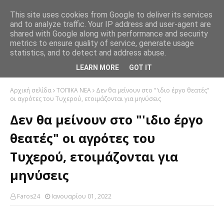
This site uses cookies from Google to deliver its services
and to analyze traffic. Your IP address and user-agent are
shared with Google along with performance and security
metrics to ensure quality of service, generate usage
statistics, and to detect and address abuse.
LEARN MORE
GOT IT
Αρχική σελίδα
ΤΟΠΙΚΑ ΝΕΑ
Δεν θα μείνουν στο "'ιδιο έργο θεατές"
οι αγρότες του Τυχερού, ετοιμάζονται για μηνύσεις
Δεν θα μείνουν στο "'ιδιο έργο
θεατές" οι αγρότες του
Τυχερού, ετοιμάζονται για
μηνύσεις
Faros24
Ιανουαρίου 01, 2022