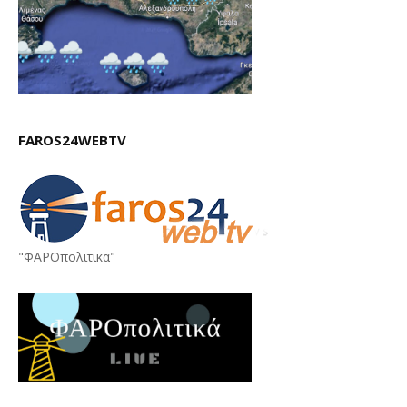
FAROS24WEBTV
"ΦΑΡΟπολιτικα"