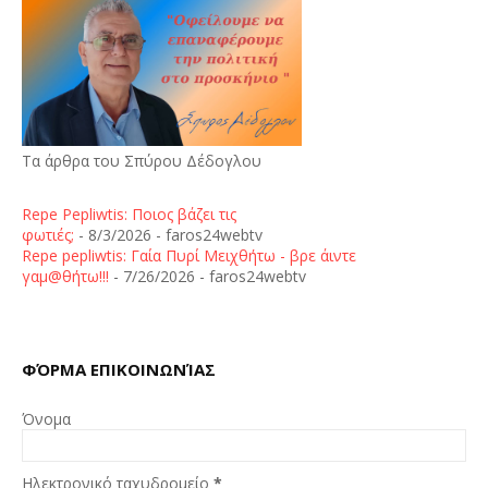
Τα άρθρα του Σπύρου Δέδογλου
Repe Pepliwtis: Ποιος βάζει τις
φωτιές;
- 8/3/2026
- faros24webtv
Repe pepliwtis: Γαία Πυρί Μειχθήτω - βρε άιντε
γαμ@θήτω!!!
- 7/26/2026
- faros24webtv
ΦΌΡΜΑ ΕΠΙΚΟΙΝΩΝΊΑΣ
Όνομα
Ηλεκτρονικό ταχυδρομείο
*