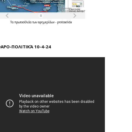
Τα
πρωτοσέλιδα
των
εφημερίδων
-
protoselida
ΑΡΟ-ΠΟΛΙΤΙΚΆ 10-4-24