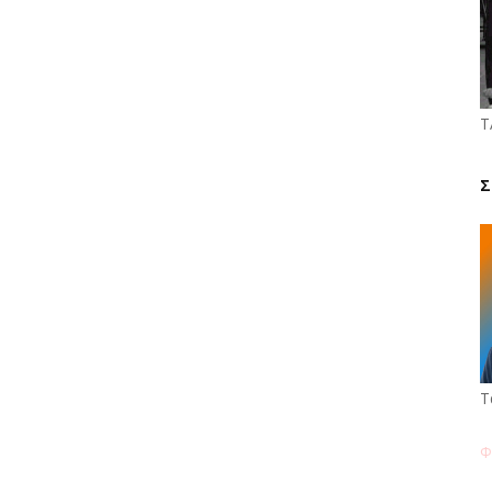
Τ
Σ
Τ
Φ