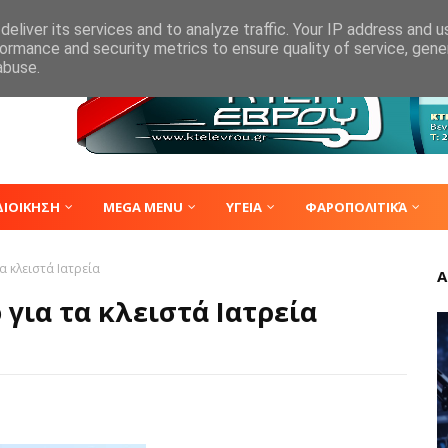
eliver its services and to analyze traffic. Your IP address and 
ormance and security metrics to ensure quality of service, gen
abuse.
ΔΙΟΙΚΗΣΗ
MEGA MENU
ΥΓΕΙΑ
ΦΑΡΟΠΟΛΙΤΙΚΆ
α κλειστά Ιατρεία
Α
για τα κλειστά Ιατρεία