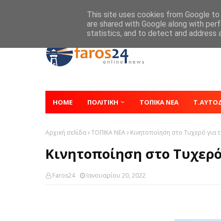
Home
About
Contact
This site uses cookies from Google to d
are shared with Google along with perf
statistics, and to detect and address 
HOME
ΠΟΛΙΤΙΚΗ
ΤΟΠΙΚΑ ΝΕΑ
Τ.ΑΥΤΟ
Αρχική σελίδα
ΤΟΠΙΚΑ ΝΕΑ
Κινητοποίηση στο Τυχερό για τ
Κινητοποίηση στο Τυχερό 
Faros24
Ιανουαρίου 20, 2022