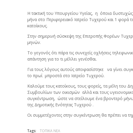
Η τακτική του Υπουργείου Υγείας, η όποια δυστυχώς 
μήνα στο Περιφερειακό Ιατρείο Τυχερού και 1 φορά τ
κατοίκους.
Στην σημερινή σύσκεψη της Επιτροπής Φορέων Τυχερ
μηνών.
Το γεγονός ότι πάρα τις συνεχείς οχλήσεις τηλεφωνι
απάντηση για το τι μέλλει γενέσθαι.
Για τους λόγους αυτούς αποφασίστηκε να γίνει συγκ
το πρωί μπροστά στο Ιατρείο Τυχερού.
Καλούμε τους κατοίκους, τους φορείς, τα μέλη του 
Συμβουλίων των οικισμών αλλά και τους υγειονομικο
συγκέντρωση, ώστε να στείλουμε ένα βροντερό μήνυ
της Δημοτικής Ενότητας Τυχερού .
Οι συμμετέχοντες στην συγκέντρωση θα πρέπει να τηρ
Tags:
ΤΟΠΙΚΑ ΝΕΑ