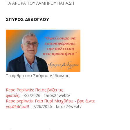
ΤΑ ΑΡΘΡΑ ΤΟΥ ΛΑΜΠΡΟΥ ΠΑΠΑΔΗ
ΣΠΥΡΟΣ ΔΕΔΟΓΛΟΥ
Τα άρθρα του Σπύρου Δέδογλου
Repe Pepliwtis: Ποιος βάζει τις
φωτιές;
- 8/3/2026
- faros24webtv
Repe pepliwtis: Γαία Πυρί Μειχθήτω - βρε άιντε
γαμ@θήτω!!!
- 7/26/2026
- faros24webtv