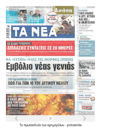
Τα
πρωτοσέλιδα
των
εφημερίδων
-
protoselida