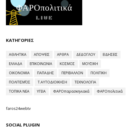
ΚΑΤΗΓΟΡΙΕΣ
ΑΘΛΗΤΙΚΑ
ΑΠΟΨΕΙΣ
ΑΡΘΡΑ
ΔΕΔΟΓΛΟΥ
ΕΙΔΗΣΕΙΣ
ΕΛΛΑΔΑ
ΕΠΙΚΟΙΝΩΝΙΑ
ΚΟΣΜΟΣ
ΜΟΥΣΙΚΗ
ΟΙΚΟΝΟΜΙΑ
ΠΑΠΑΔΗΣ
ΠΕΡΙΒΑΛΛΟΝ
ΠΟΛΙΤΙΚΗ
ΠΟΛΙΤΙΣΜΌΣ
Τ.ΑΥΤΟΔΙΟΙΚΗΣΗ
ΤΕΧΝΟΛΟΓΙΑ
ΤΟΠΙΚΑ ΝΕΑ
ΥΓΕΙΑ
ΦΑΡΟπαρασκηνιακά
ΦΑΡΟπολιτικά
faros24webtv
SOCIAL PLUGIN