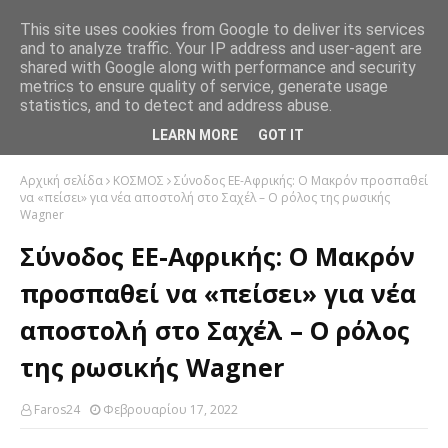
This site uses cookies from Google to deliver its services
and to analyze traffic. Your IP address and user-agent are
shared with Google along with performance and security
metrics to ensure quality of service, generate usage
statistics, and to detect and address abuse.
LEARN MORE
GOT IT
Αρχική σελίδα
ΚΟΣΜΟΣ
Σύνοδος ΕΕ-Αφρικής: Ο Μακρόν προσπαθεί
να «πείσει» για νέα αποστολή στο Σαχέλ – Ο ρόλος της ρωσικής
Wagner
Σύνοδος ΕΕ-Αφρικής: Ο Μακρόν
προσπαθεί να «πείσει» για νέα
αποστολή στο Σαχέλ – Ο ρόλος
της ρωσικής Wagner
Faros24
Φεβρουαρίου 17, 2022