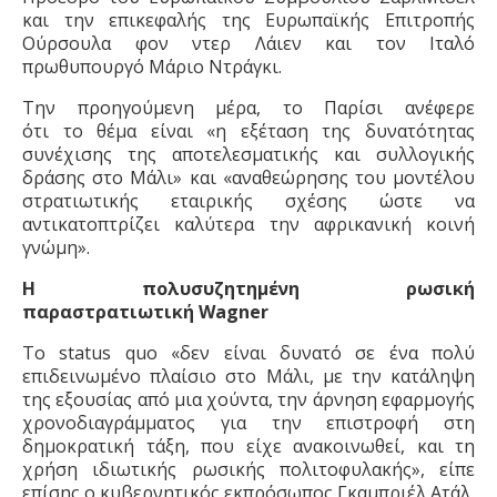
και την επικεφαλής της Ευρωπαϊκής Επιτροπής
Ούρσουλα φον ντερ Λάιεν και τον Ιταλό
πρωθυπουργό Μάριο Ντράγκι.
Την προηγούμενη μέρα, το
Παρίσι
ανέφερε
ότι
το
θέμα
είναι
«
η
εξέταση της δυνατότητας
συνέχισης της αποτελεσματικής και συλλογικής
δράσης στο Μάλι» και «αναθεώρησης του μοντέλου
στρατιωτικής εταιρικής σχέσης ώστε να
αντικατοπτρίζει καλύτερα την αφρικανική κοινή
γνώμη».
Η πολυσυζητημένη
ρωσική
παραστρατιωτική
Wagner
Το status quo «δεν είναι δυνατό σε ένα πολύ
επιδεινωμένο πλαίσιο στο Μάλι, με την κατάληψη
της εξουσίας από μια χούντα, την άρνηση εφαρμογής
χρονοδιαγράμματος για την επιστροφή στη
δημοκρατική τάξη, που είχε ανακοινωθεί, και τη
χρήση ιδιωτικής ρωσικής πολιτοφυλακής», είπε
επίσης ο κυβερνητικός εκπρόσωπος
Γκαμπριέλ Ατάλ
.