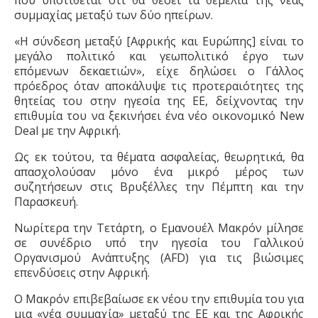
που υποτίθεται ότι θα θέσει τα θεμέλια της νέας
συμμαχίας μεταξύ των δύο ηπείρων.
«Η σύνδεση μεταξύ [Αφρικής και Ευρώπης] είναι το
μεγάλο πολιτικό και γεωπολιτικό έργο των
επόμενων δεκαετιών», είχε δηλώσει ο Γάλλος
πρόεδρος όταν αποκάλυψε τις προτεραιότητες της
θητείας του στην ηγεσία της ΕΕ, δείχνοντας την
επιθυμία του να ξεκινήσει
ένα νέο
οικονομικό New
Deal με την Αφρική.
Ως εκ τούτου, τα θέματα ασφαλείας, θεωρητικά, θα
απασχολούσαν μόνο ένα μικρό μέρος των
συζητήσεων στις Βρυξέλλες την Πέμπτη και την
Παρασκευή.
Νωρίτερα την Τετάρτη, ο Εμανουέλ Μακρόν μίλησε
σε συνέδριο υπό την ηγεσία του Γαλλικού
Οργανισμού Ανάπτυξης (AFD) για τις βιώσιμες
επενδύσεις στην Αφρική.
Ο
Μακρόν
επιβεβαίωσε εκ νέου την επιθυμία του για
μια «νέα συμμαχία» μεταξύ της ΕΕ και της Αφρικής