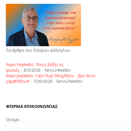
Τα άρθρα του Σπύρου Δέδογλου
Repe Pepliwtis: Ποιος βάζει τις
φωτιές;
- 8/3/2026
- faros24webtv
Repe pepliwtis: Γαία Πυρί Μειχθήτω - βρε άιντε
γαμ@θήτω!!!
- 7/26/2026
- faros24webtv
ΦΌΡΜΑ ΕΠΙΚΟΙΝΩΝΊΑΣ
Όνομα