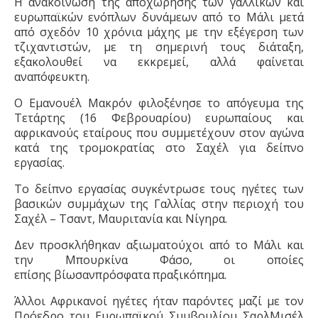
Η ανακοίνωση της αποχώρησης των γαλλικών και
ευρωπαϊκών ενόπλων δυνάμεων από το Μάλι μετά
από σχεδόν 10 χρόνια μάχης με την εξέγερση των
τζιχαντιστών, με τη σημερινή τους διάταξη,
εξακολουθεί να εκκρεμεί, αλλά φαίνεται
αναπόφευκτη.
Ο Εμανουέλ Μακρόν φιλοξένησε το απόγευμα της
Τετάρτης (16 Φεβρουαρίου) ευρωπαίους και
αφρικανούς εταίρους που συμμετέχουν στον αγώνα
κατά της τρομοκρατίας στο Σαχέλ για δείπνο
εργασίας.
Το δείπνο εργασίας συγκέντρωσε τους ηγέτες των
βασικών συμμάχων της Γαλλίας στην περιοχή του
Σαχέλ – Τσαντ, Μαυριτανία και Νίγηρα.
Δεν
προσκλήθηκαν
αξιωματούχοι από το Μάλι και
την Μπουρκίνα Φάσο, οι οποίες
επίσης
βίωσαν
πρόσφατα πραξικόπημα.
Άλλοι Αφρικανοί ηγέτες ήταν παρόντες μαζί με τον
Πρόεδρο του Ευρωπαϊκού Συμβουλίου
Σαρλ
Μισέλ