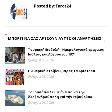
Posted by:
Faros24
ΜΠΟΡΕΊ ΝΑ ΣΑΣ ΑΡΈΣΟΥΝ ΑΥΤΈΣ ΟΙ ΑΝΑΡΤΉΣΕΙΣ
Τουρκική Εισβολή - Ημερολογιακά τραγικός
Ιούλιος και Αύγουστος 1974
August 05, 2026
Η Αμερική στρίβει (;)προς τα Αριστερά
August 03, 2026
Τό Ἰράν ἀπειλεῖ μέ ἀντίποινα τήν
Ἀλεξανδρούπολη καί τήν Ρεβυθοῦσα
August 01, 2026