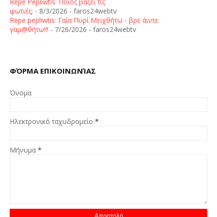
Repe Pepliwtis: Ποιος βάζει τις
φωτιές;
- 8/3/2026
- faros24webtv
Repe pepliwtis: Γαία Πυρί Μειχθήτω - βρε άιντε
γαμ@θήτω!!!
- 7/26/2026
- faros24webtv
ΦΌΡΜΑ ΕΠΙΚΟΙΝΩΝΊΑΣ
Όνομα
Ηλεκτρονικό ταχυδρομείο
*
Μήνυμα
*