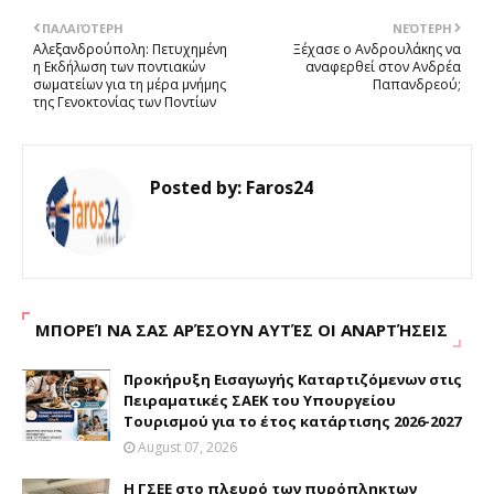
ΠΑΛΑΙΌΤΕΡΗ
ΝΕΌΤΕΡΗ
Αλεξανδρούπολη: Πετυχημένη
Ξέχασε ο Ανδρουλάκης να
η Εκδήλωση των ποντιακών
αναφερθεί στον Ανδρέα
σωματείων για τη μέρα μνήμης
Παπανδρεού;
της Γενοκτονίας των Ποντίων
Posted by:
Faros24
ΜΠΟΡΕΊ ΝΑ ΣΑΣ ΑΡΈΣΟΥΝ ΑΥΤΈΣ ΟΙ ΑΝΑΡΤΉΣΕΙΣ
Προκήρυξη Εισαγωγής Καταρτιζόμενων στις
Πειραματικές ΣΑΕΚ του Υπουργείου
Τουρισμού για το έτος κατάρτισης 2026-2027
August 07, 2026
H ΓΣΕΕ στο πλευρό των πυρόπληκτων