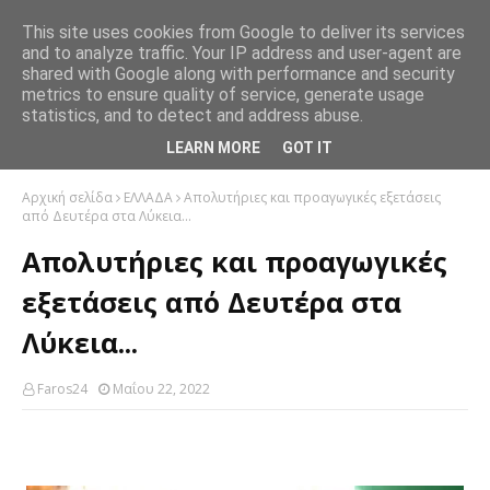
This site uses cookies from Google to deliver its services
and to analyze traffic. Your IP address and user-agent are
shared with Google along with performance and security
metrics to ensure quality of service, generate usage
statistics, and to detect and address abuse.
LEARN MORE
GOT IT
Αρχική σελίδα
ΕΛΛΑΔΑ
Απολυτήριες και προαγωγικές εξετάσεις
από Δευτέρα στα Λύκεια...
Απολυτήριες και προαγωγικές
εξετάσεις από Δευτέρα στα
Λύκεια...
Faros24
Μαΐου 22, 2022