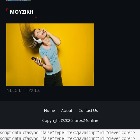
ΜΟΥΣΙΚΗ
ΝΕΕΣ ΕΠΙΤΥΧΙΕΣ
Home
About
Contact Us
Copyright ©
2026
faros24online
script data-cfasync="false" type="text/javascript" id="clever-core">
script data-cfasync="false" type="text/javascript" id="clever-core">