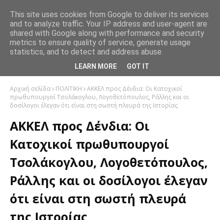
This site uses cookies from Google to deliver its services
and to analyze traffic. Your IP address and user-agent are
shared with Google along with performance and security
metrics to ensure quality of service, generate usage
statistics, and to detect and address abuse.
LEARN MORE
GOT IT
Αρχική σελίδα
ΠΟΛΙΤΙΚΗ
ΑΚΚΕΛ προς Δένδια: Οι Κατοχικοί
πρωθυπουργοί Τσολάκογλου, Λογοθετόπουλος, Ράλλης και οι
δοσίλογοι έλεγαν ότι είναι στη σωστή πλευρά της Ιστορίας
ΑΚΚΕΛ προς Δένδια: Οι
Κατοχικοί πρωθυπουργοί
Τσολάκογλου, Λογοθετόπουλος,
Ράλλης και οι δοσίλογοι έλεγαν
ότι είναι στη σωστή πλευρά
της Ιστορίας