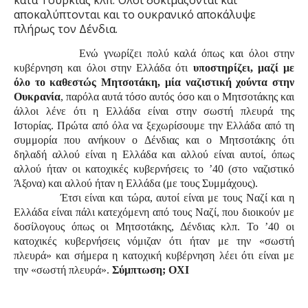
κατά Τουρκίας κλπ. Όλοι δοκιμάζονται και
αποκαλύπτονται και το ουκρανικό αποκάλυψε
πλήρως τον Δένδια.
Ενώ γνωρίζει πολύ καλά όπως και όλοι στην
κυβέρνηση και όλοι στην Ελλάδα ότι
υποστηρίζει, μαζί με
όλο το καθεστώς Μητσοτάκη, μία ναζιστική χούντα στην
Ουκρανία
, παρόλα αυτά τόσο αυτός όσο και ο Μητσοτάκης και
άλλοι λένε ότι η Ελλάδα είναι στην σωστή πλευρά της
Ιστορίας. Πρώτα από όλα να ξεχωρίσουμε την Ελλάδα από τη
συμμορία που ανήκουν ο Δένδιας και ο Μητσοτάκης ότι
δηλαδή αλλού είναι η Ελλάδα και αλλού είναι αυτοί, όπως
αλλού ήταν οι κατοχικές κυβερνήσεις το ’40 (στο ναζιστικό
Άξονα) και αλλού ήταν η Ελλάδα (με τους Συμμάχους).
Έτσι είναι και τώρα, αυτοί είναι με τους Ναζί και η
Ελλάδα είναι πάλι κατεχόμενη από τους Ναζί, που διοικούν με
δοσίλογους όπως οι Μητσοτάκης, Δένδιας κλπ. Το ’40 οι
κατοχικές κυβερνήσεις νόμιζαν ότι ήταν με την «σωστή
πλευρά» και σήμερα η κατοχική κυβέρνηση λέει ότι είναι με
την «σωστή πλευρά».
Σύμπτωση; ΟΧΙ