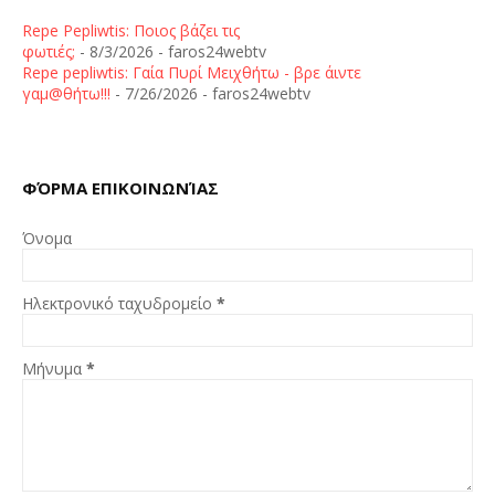
Repe Pepliwtis: Ποιος βάζει τις
φωτιές;
- 8/3/2026
- faros24webtv
Repe pepliwtis: Γαία Πυρί Μειχθήτω - βρε άιντε
γαμ@θήτω!!!
- 7/26/2026
- faros24webtv
ΦΌΡΜΑ ΕΠΙΚΟΙΝΩΝΊΑΣ
Όνομα
Ηλεκτρονικό ταχυδρομείο
*
Μήνυμα
*