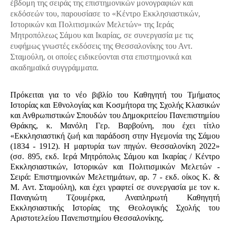
έβδομη της σειράς της επιστημονικών μονογραφιών και
εκδόσεών του, παρουσίασε το «Κέντρο Εκκλησιαστικών,
Ιστορικών και Πολιτισμικών Μελετών» της Ιεράς
Μητροπόλεως Σάμου και Ικαρίας, σε συνεργασία με τις
ευφήμως γνωστές εκδόσεις της Θεσσαλονίκης του Αντ.
Σταμούλη, οι οποίες ειδικεύονται στα επιστημονικά και
ακαδημαϊκά συγγράμματα.
Πρόκειται για το νέο βιβλίο του Καθηγητή του Τμήματος
Ιστορίας και Εθνολογίας και Κοσμήτορα της Σχολής Κλασικών
και Ανθρωπιστικών Σπουδών του Δημοκριτείου Πανεπιστημίου
Θράκης, κ. Μανόλη Γερ. Βαρβούνη, που έχει τίτλο
«Εκκλησιαστική ζωή και παράδοση στην Ηγεμονία της Σάμου
(1834 - 1912). Η μαρτυρία των πηγών. Θεσσαλονίκη 2022»
(σσ. 895, εκδ. Ιερά Μητρόπολις Σάμου και Ικαρίας / Κέντρο
Εκκλησιαστικών, Ιστορικών και Πολιτισμικών Μελετών -
Σειρά: Επιστημονικών Μελετημάτων, αρ. 7 - εκδ. οίκος Κ. &
Μ. Αντ. Σταμούλη), και έχει γραφτεί σε συνεργασία με τον κ.
Παναγιώτη Τζουμέρκα, Αναπληρωτή Καθηγητή
Εκκλησιαστικής Ιστορίας της Θεολογικής Σχολής του
Αριστοτελείου Πανεπιστημίου Θεσσαλονίκης.