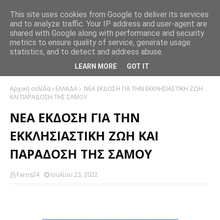
This site uses cookies from Google to deliver its services
and to analyze traffic. Your IP address and user-agent are
shared with Google along with performance and security
metrics to ensure quality of service, generate usage
statistics, and to detect and address abuse.
LEARN MORE
GOT IT
Αρχική σελίδα
ΕΛΛΑΔΑ
ΝΕΑ ΕΚΔΟΣΗ ΓΙΑ ΤΗΝ ΕΚΚΛΗΣΙΑΣΤΙΚΗ ΖΩΗ
ΚΑΙ ΠΑΡΑΔΟΣΗ ΤΗΣ ΣΑΜΟΥ
ΝΕΑ ΕΚΔΟΣΗ ΓΙΑ ΤΗΝ
ΕΚΚΛΗΣΙΑΣΤΙΚΗ ΖΩΗ ΚΑΙ
ΠΑΡΑΔΟΣΗ ΤΗΣ ΣΑΜΟΥ
Faros24
Ιουλίου 23, 2022