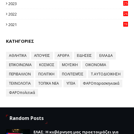
2023
25
96
2022
26
58
2021
19
59
ΚΑΤΗΓΟΡΙΕΣ
ΑΘΛΗΤΙΚΑ
ΑΠΟΨΕΙΣ
ΑΡΘΡΑ
ΕΙΔΗΣΕΙΣ
ΕΛΛΑΔΑ
ΕΠΙΚΟΙΝΩΝΙΑ
ΚΟΣΜΟΣ
ΜΟΥΣΙΚΗ
ΟΙΚΟΝΟΜΙΑ
ΠΕΡΙΒΑΛΛΟΝ
ΠΟΛΙΤΙΚΗ
ΠΟΛΙΤΙΣΜΌΣ
Τ.ΑΥΤΟΔΙΟΙΚΗΣΗ
ΤΕΧΝΟΛΟΓΙΑ
ΤΟΠΙΚΑ ΝΕΑ
ΥΓΕΙΑ
ΦΑΡΟπαρασκηνιακά
ΦΑΡΟπολιτικά
Random Posts
ΕΛΑΣ: Η κυβέρνηση μας προετοιμάζει για