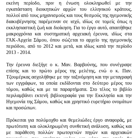
εκείνη περίοδο, πριν η ένωση ολοκληρωθεί με την
εγκατάσταση διοικητικών αρχών του ελληνικού κράτους,
πολλοί από τους μηχανισμούς και τους θεσμούς της ηγεμονικής
διακυβέρνησης παρέμειναν σε ισχύ, ιδίως σε τομείς όπως η
εκκλησιαστική ζωή και διοίκηση. Για το έργο αυτό, απαιτήθηκε
μακροχρόνια και συστηματική αρχειακή έρευνα, ιδίως στα
ΓΑΚ-Αρχεία Σάμου, όπου σώζεται το αρχείο της ηγεμονικής
περιόδου, από το 2012 και μετά, και ιδίως κατά την περίοδο
2013 - 2014.
Την έρευνα διεξήγε ο κ. Μαν. Βαρβούνης, που συνέγραψε
επίσης και το πρώτο μέρος της μελέτης, ενώ ο κ. Παν.
Τζουμέρκας ασχολήθηκε με την ταξινόμηση και την μεταγραφή
των εγγράφων, τα οποία εκδίδονται στο δεύτερο μέρος του
τόμου, καθώς και με τα παραρτήματα. Στο τέλος το βιβλίο
περιλαμβάνει εκτενή βιβλιογραφία για την Εκκλησία και την
Ηγεμονία της Σάμου, καθώς και χρηστικό ευρετήριο ονομάτων
και προσώπων.
Πρόκειται για πολύμοχθο και θεμελιώδες έργο αναφοράς, με
πρωτότυπη και ολοκληρωμένη συνθετική ανάλυση, καθώς και
με παράθεση πολλών πρωτογενών πηγών και αρχειακών