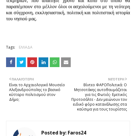
τεκμηρίων, που απαίτησε χρόνο και κόπο στο οποίο θα
παραπέμπουν στο μέλλον όλοι οι ασχολούμενοι με τη νεότερη
και σύγχρονη, εκκλησιαστική, πολιτική και πολιτιστική ιστορία
του νησιού μας.
Tags:
ΕΛΛΑΔΑ
ΠΑΛΑΙΌΤΕΡΗ
ΝΕΌΤΕΡΗ
Είναι το Αρχαιολογικό Μουσείο
Βίντεο ΦΑΡΟΠολιτικά: Ο
Αλεξανδρούπολης το βασικό
Μητσοτάκης αυτοθαυμάζεται
κύτταρο πολιτισμού στον
για τις Φωτιές- Εμετικός
Δήμο;
Προτοσάλτε - Δεν μειώνουν τον
ειδικό φόρο κατανάλωσης στα
καύσιμα για τους τουρίστες
Posted by:
Faros24