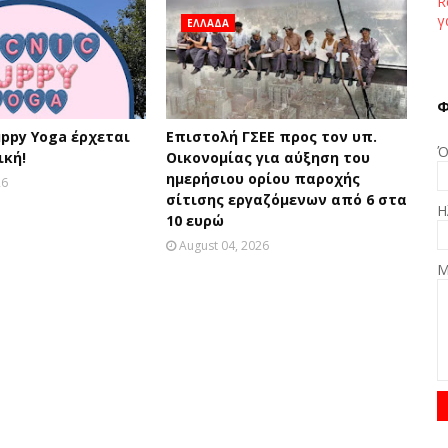
R
γ
ΕΛΛΑΔΑ
Φ
ppy Yoga έρχεται
Επιστολή ΓΣΕΕ προς τον υπ.
Ό
ική!
Οικονομίας για αύξηση του
ημερήσιου ορίου παροχής
26
σίτισης εργαζόμενων από 6 στα
Η
10 ευρώ
August 04, 2026
Μ