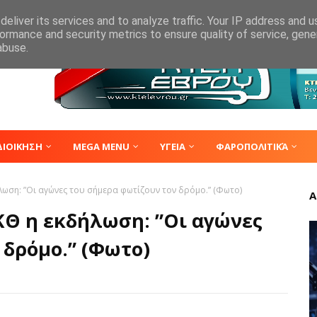
eliver its services and to analyze traffic. Your IP address and 
ormance and security metrics to ensure quality of service, gen
abuse.
ΔΙΟΙΚΗΣΗ
MEGA MENU
ΥΓΕΙΑ
ΦΑΡΟΠΟΛΙΤΙΚΆ
ωση: ”Οι αγώνες του σήμερα φωτίζουν τον δρόμο.” (Φωτο)
Α
Θ η εκδήλωση: ”Οι αγώνες
 δρόμο.” (Φωτο)