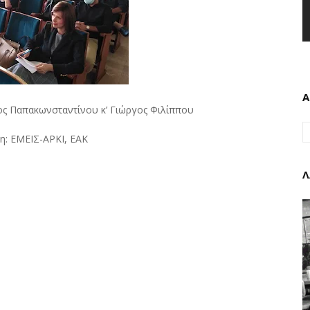
Α
γος Παπακωνσταντίνου κ’ Γιώργος Φιλίππου
: ΕΜΕΙΣ-ΑΡΚΙ, ΕΑΚ
Λ