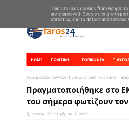
Home
About
Contact
This site uses cookies from Google to d
are shared with Google along with perf
statistics, and to detect and address 
HOME
ΠΟΛΙΤΙΚΗ
ΤΟΠΙΚΑ ΝΕΑ
Τ.ΑΥΤΟ
Αρχική σελίδα
ΕΛΛΑΔΑ
Πραγματοποιήθηκε στο ΕΚΘ η εκδήλ
Πραγματοποιήθηκε στο ΕΚ
του σήμερα φωτίζουν τον
Faros24
Σεπτεμβρίου 10, 2022