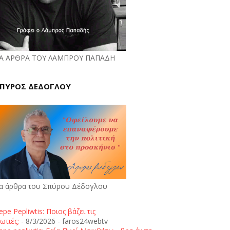
Α ΑΡΘΡΑ ΤΟΥ ΛΑΜΠΡΟΥ ΠΑΠΑΔΗ
ΠΥΡΟΣ ΔΕΔΟΓΛΟΥ
α άρθρα του Σπύρου Δέδογλου
epe Pepliwtis: Ποιος βάζει τις
ωτιές;
- 8/3/2026
- faros24webtv