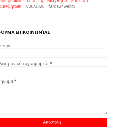
epe pepliwtis: Γαία Πυρί Μειχθήτω - βρε άιντε
αμ@θήτω!!!
- 7/26/2026
- faros24webtv
ΌΡΜΑ ΕΠΙΚΟΙΝΩΝΊΑΣ
νομα
λεκτρονικό ταχυδρομείο
*
ήνυμα
*