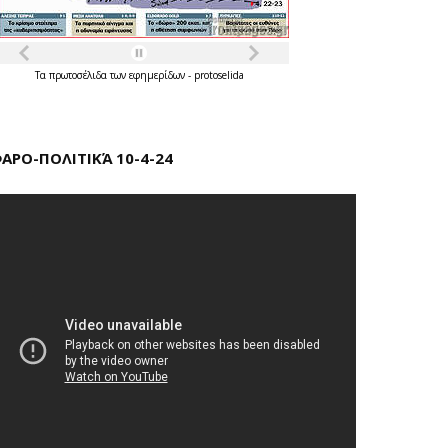
Τα
πρωτοσέλιδα
των
εφημερίδων
-
protoselida
ΑΡΟ-ΠΟΛΙΤΙΚΆ 10-4-24