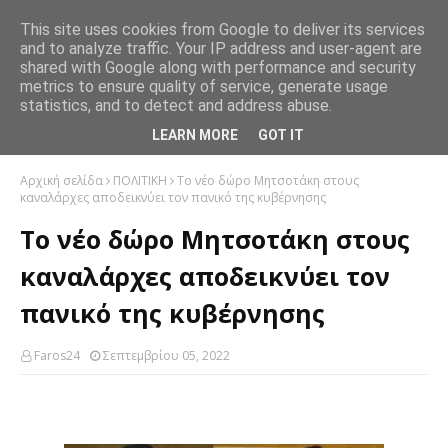
This site uses cookies from Google to deliver its services
and to analyze traffic. Your IP address and user-agent are
shared with Google along with performance and security
metrics to ensure quality of service, generate usage
statistics, and to detect and address abuse.
LEARN MORE
GOT IT
Αρχική σελίδα
ΠΟΛΙΤΙΚΗ
Το νέο δώρο Μητσοτάκη στους
καναλάρχες αποδεικνύει τον πανικό της κυβέρνησης
Το νέο δώρο Μητσοτάκη στους
καναλάρχες αποδεικνύει τον
πανικό της κυβέρνησης
Faros24
Σεπτεμβρίου 05, 2022