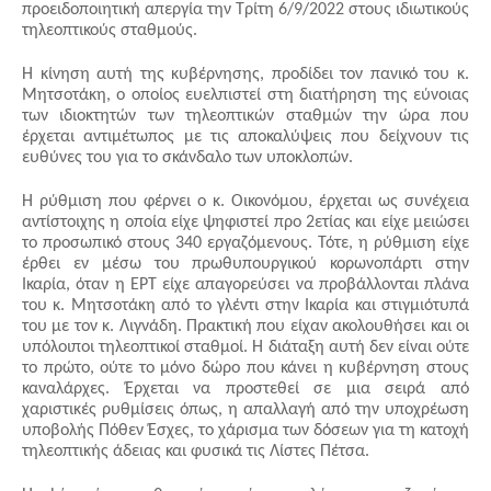
προειδοποιητική απεργία την Τρίτη 6/9/2022 στους ιδιωτικούς 
τηλεοπτικούς σταθμούς.  
Η κίνηση αυτή της κυβέρνησης, προδίδει τον πανικό του κ. 
Μητσοτάκη, ο οποίος ευελπιστεί στη διατήρηση της εύνοιας 
των ιδιοκτητών των τηλεοπτικών σταθμών την ώρα που 
έρχεται αντιμέτωπος με τις αποκαλύψεις που δείχνουν τις 
ευθύνες του για το σκάνδαλο των υποκλοπών.
Η ρύθμιση που φέρνει ο κ. Οικονόμου, έρχεται ως συνέχεια 
αντίστοιχης η οποία είχε ψηφιστεί προ 2ετίας και είχε μειώσει 
το προσωπικό στους 340 εργαζόμενους. Τότε, η ρύθμιση είχε 
έρθει εν μέσω του πρωθυπουργικού κορωνοπάρτι στην 
Ικαρία, όταν η ΕΡΤ είχε απαγορεύσει να προβάλλονται πλάνα 
του κ. Μητσοτάκη από το γλέντι στην Ικαρία και στιγμιότυπά 
του με τον κ. Λιγνάδη. Πρακτική που είχαν ακολουθήσει και οι 
υπόλοιποι τηλεοπτικοί σταθμοί. Η διάταξη αυτή δεν είναι ούτε 
το πρώτο, ούτε το μόνο δώρο που κάνει η κυβέρνηση στους 
καναλάρχες. Έρχεται να προστεθεί σε μια σειρά από 
χαριστικές ρυθμίσεις όπως, η απαλλαγή από την υποχρέωση 
υποβολής Πόθεν Έσχες, το χάρισμα των δόσεων για τη κατοχή 
τηλεοπτικής άδειας και φυσικά τις Λίστες Πέτσα.