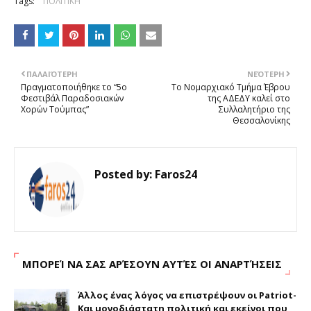
Tags:
ΠΟΛΙΤΙΚΗ
ΠΑΛΑΙΌΤΕΡΗ
ΝΕΌΤΕΡΗ
Πραγματοποιήθηκε το “5ο
Το Νομαρχιακό Τμήμα Έβρου
Φεστιβάλ Παραδοσιακών
της ΑΔΕΔΥ καλεί στο
Χορών Τούμπας”
Συλλαλητήριο της
Θεσσαλονίκης
Posted by:
Faros24
ΜΠΟΡΕΊ ΝΑ ΣΑΣ ΑΡΈΣΟΥΝ ΑΥΤΈΣ ΟΙ ΑΝΑΡΤΉΣΕΙΣ
Άλλος ένας λόγος να επιστρέψουν οι Patriot-
Και μονοδιάστατη πολιτική και εκείνοι που