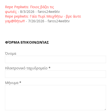
Repe Pepliwtis: Ποιος βάζει τις
φωτιές;
- 8/3/2026
- faros24webtv
Repe pepliwtis: Γαία Πυρί Μειχθήτω - βρε άιντε
γαμ@θήτω!!!
- 7/26/2026
- faros24webtv
ΦΌΡΜΑ ΕΠΙΚΟΙΝΩΝΊΑΣ
Όνομα
Ηλεκτρονικό ταχυδρομείο
*
Μήνυμα
*