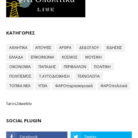
ΚΑΤΗΓΟΡΙΕΣ
ΑΘΛΗΤΙΚΑ
ΑΠΟΨΕΙΣ
ΑΡΘΡΑ
ΔΕΔΟΓΛΟΥ
ΕΙΔΗΣΕΙΣ
ΕΛΛΑΔΑ
ΕΠΙΚΟΙΝΩΝΙΑ
ΚΟΣΜΟΣ
ΜΟΥΣΙΚΗ
ΟΙΚΟΝΟΜΙΑ
ΠΑΠΑΔΗΣ
ΠΕΡΙΒΑΛΛΟΝ
ΠΟΛΙΤΙΚΗ
ΠΟΛΙΤΙΣΜΌΣ
Τ.ΑΥΤΟΔΙΟΙΚΗΣΗ
ΤΕΧΝΟΛΟΓΙΑ
ΤΟΠΙΚΑ ΝΕΑ
ΥΓΕΙΑ
ΦΑΡΟπαρασκηνιακά
ΦΑΡΟπολιτικά
faros24webtv
SOCIAL PLUGIN