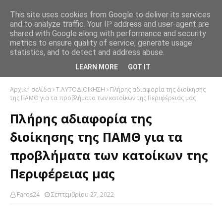
This site uses cookies from Google to deliver its services
and to analyze traffic. Your IP address and user-agent are
shared with Google along with performance and security
metrics to ensure quality of service, generate usage
statistics, and to detect and address abuse.
LEARN MORE
GOT IT
Αρχική σελίδα
Τ.ΑΥΤΟΔΙΟΙΚΗΣΗ
Πλήρης αδιαφορία της διοίκησης
της ΠΑΜΘ για τα προβλήματα των κατοίκων της Περιφέρειας μας
Πλήρης αδιαφορία της
διοίκησης της ΠΑΜΘ για τα
προβλήματα των κατοίκων της
Περιφέρειας μας
Faros24
Σεπτεμβρίου 27, 2022