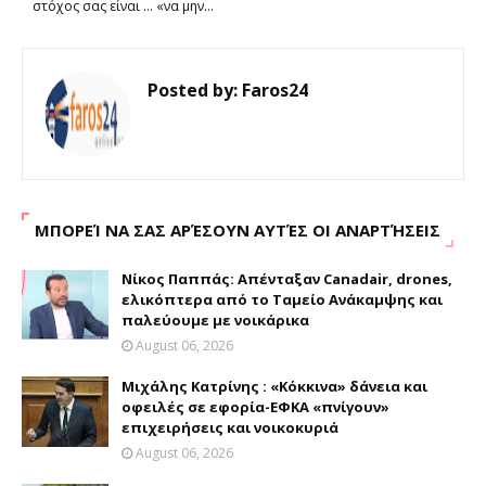
στόχος σας είναι … «να μην...
Posted by:
Faros24
ΜΠΟΡΕΊ ΝΑ ΣΑΣ ΑΡΈΣΟΥΝ ΑΥΤΈΣ ΟΙ ΑΝΑΡΤΉΣΕΙΣ
Νίκος Παππάς: Απένταξαν Canadair, drones,
ελικόπτερα από το Ταμείο Ανάκαμψης και
παλεύουμε με νοικάρικα
August 06, 2026
Μιχάλης Κατρίνης : «Κόκκινα» δάνεια και
οφειλές σε εφορία-ΕΦΚΑ «πνίγουν»
επιχειρήσεις και νοικοκυριά
August 06, 2026