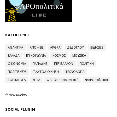
ΚΑΤΗΓΟΡΙΕΣ
ΑΘΛΗΤΙΚΑ
ΑΠΟΨΕΙΣ
ΑΡΘΡΑ
ΔΕΔΟΓΛΟΥ
ΕΙΔΗΣΕΙΣ
ΕΛΛΑΔΑ
ΕΠΙΚΟΙΝΩΝΙΑ
ΚΟΣΜΟΣ
ΜΟΥΣΙΚΗ
ΟΙΚΟΝΟΜΙΑ
ΠΑΠΑΔΗΣ
ΠΕΡΙΒΑΛΛΟΝ
ΠΟΛΙΤΙΚΗ
ΠΟΛΙΤΙΣΜΌΣ
Τ.ΑΥΤΟΔΙΟΙΚΗΣΗ
ΤΕΧΝΟΛΟΓΙΑ
ΤΟΠΙΚΑ ΝΕΑ
ΥΓΕΙΑ
ΦΑΡΟπαρασκηνιακά
ΦΑΡΟπολιτικά
faros24webtv
SOCIAL PLUGIN