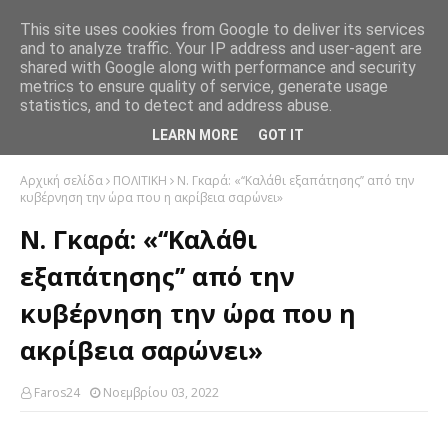
This site uses cookies from Google to deliver its services
and to analyze traffic. Your IP address and user-agent are
shared with Google along with performance and security
metrics to ensure quality of service, generate usage
statistics, and to detect and address abuse.
LEARN MORE
GOT IT
Αρχική σελίδα
ΠΟΛΙΤΙΚΗ
Ν. Γκαρά: «‘‘Καλάθι εξαπάτησης’’ από την
κυβέρνηση την ώρα που η ακρίβεια σαρώνει»
Ν. Γκαρά: «‘‘Καλάθι
εξαπάτησης’’ από την
κυβέρνηση την ώρα που η
ακρίβεια σαρώνει»
Faros24
Νοεμβρίου 03, 2022