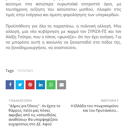
καύσιμα στα κατώτερα ευρωπαϊκά επιτρεπτά όρια, με 
ταυτόχρονη αύξηση του κατώτατου μισθού, πλαφόν στις 
τιμές στην ενέργεια και άμεση φορολόγηση των υπερκερδών.
Προϋπόθεση για όλα τα παραπάνω, η πολιτική αλλαγή. Μια 
αλλαγή, μια νέα κυβέρνηση με κορμό τον ΣΥΡΙΖΑ-ΠΣ και τον 
Αλέξη Τσίπρα, που ο τόπος «φωνάζει» ότι την έχει ανάγκη. Για 
να μπορέσει αυτή η κοινωνία να ξανασταθεί στα πόδια της, 
να ξαναδημιουργήσει, να αναπνεύσει.
Tags:
ΠΟΛΙΤΙΚΗ
ΠΑΛΑΙΌΤΕΡΗ
ΝΕΌΤΕΡΗ
"Δήμος για Όλους" : Αν έχετε το
Η Ελλάδα του πτωχοκομείου
θάρρος, πείτε μας πόσες
και του Πρυτανείου...
ακριβώς από τις «απευθείας
αναθέσεις» θα υπερψηφίζατε
ευχαρίστως στο ΔΣ. Αφού