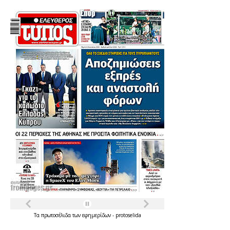
Τα
πρωτοσέλιδα
των
εφημερίδων
-
protoselida