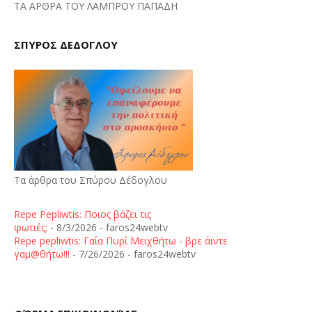
ΤΑ ΑΡΘΡΑ ΤΟΥ ΛΑΜΠΡΟΥ ΠΑΠΑΔΗ
ΣΠΥΡΟΣ ΔΕΔΟΓΛΟΥ
Τα άρθρα του Σπύρου Δέδογλου
Repe Pepliwtis: Ποιος βάζει τις
φωτιές;
- 8/3/2026
- faros24webtv
Repe pepliwtis: Γαία Πυρί Μειχθήτω - βρε άιντε
γαμ@θήτω!!!
- 7/26/2026
- faros24webtv