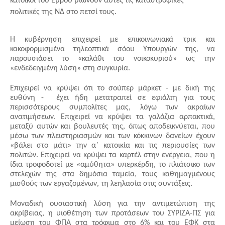
κάτοικοι του Έβρου βιώνουν αυτές τις καταστροφικές 
πολιτικές της ΝΔ στο πετσί τους.
Η κυβέρνηση επιχειρεί με επικοινωνιακά τρικ και 
κακοφορμισμένα τηλεοπτικά σόου Υπουργών της, να 
παρουσιάσει το «καλάθι του νοικοκυριού» ως την 
«ενδεδειγμένη λύση» στη συγκυρία.
Επιχειρεί να κρύψει ότι το σούπερ μάρκετ - με δική της 
ευθύνη -  έχει ήδη μετατραπεί σε εφιάλτη για τους 
περισσότερους συμπολίτες μας, λόγω των ακραίων 
ανατιμήσεων. Επιχειρεί να κρύψει τα γαλάζια αρπακτικά, 
μεταξύ αυτών και βουλευτές της, όπως αποδεικνύεται, που 
μέσω των πλειστηριασμών και των κόκκινων δανείων έχουν 
«βάλει στο μάτι» την α΄ κατοικία και τις περιουσίες των 
πολιτών. Επιχειρεί να κρύψει τα καρτέλ στην ενέργεια, που η 
ίδια τροφοδοτεί με «αμύθητα» υπερκέρδη, το πλιάτσικο των 
στελεχών της στα δημόσια ταμεία, τους καθημαγμένους 
μισθούς των εργαζομένων, τη λεηλασία στις συντάξεις.
Μοναδική ουσιαστική λύση για την αντιμετώπιση της 
ακρίβειας, η υιοθέτηση των προτάσεων του ΣΥΡΙΖΑ-ΠΣ για 
μείωση του ΦΠΑ στα τρόφιμα στο 6% και του ΕΦΚ στα 