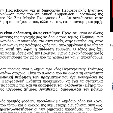
ην Πρωτοβουλία για τη δημιουργία Περιφερειακής Ενότητας
κοίνωση εντός του Δημοτικού Συμβουλίου Ορεστιάδας της
πος Να Ζω» Μαρίας Γκουγκουσκίδου ότι συντάσσεται στον
ηση του στόχου αυτού, αλλά και την, έστω σύντομη και ρηχή,
ν είναι ολόσωστη, όπως ειπώθηκε
. Πράγματι,
είναι σε όλους
τάστασης της περιοχής μας σε όλους τους τομείς. Πληθυσμιακά
συνακόλουθα αποτελέσματα στην υγεία, στην εκπαίδευση, στον
F
τα δηλωτική της ποιότητας ζωής που απολαμβάνουν ή καλύτερα
ας, αυτή την ώρα, η απόδοση ευθυνών
. Ο τόπος μας έχει
νες παρεμβάσεις από την Πολιτεία. Για να διεκδικήσουμε αυτές
οριοθετήσουμε τον χώρο που τις χρειάζεται και ν’ αποκτήσουμε
f
σας πορείας είναι η δημιουργία νέας Περιφερειακής Ενότητας
απάνω στόχους. Είναι το πλαίσιο που θα δώσει τη δυνατότητα
υρωπαϊκή θεώρηση των πραγμάτων
που έχει καθιερώσει τις
Περιφερειακή Ενότητα) προκειμένου να έχει τα στατιστικά
τις δράσεις της,
και να εφαρμόσει τα «ολόσωστα» μέτρα
που
υς ισχυρούς Δήμους. Αντιθέτως, διασφαλίζει τον μόνιμο
ικός αριθμός φορέων, προσώπων με δημόσιο ρόλο και λόγο,
 του τόπου και ο κύκλος της συμμετοχής διευρύνεται συνεχώς.
πρωταγωνιστήσουν
οι νυν δημοτικές παρατάξεις, που έχουν