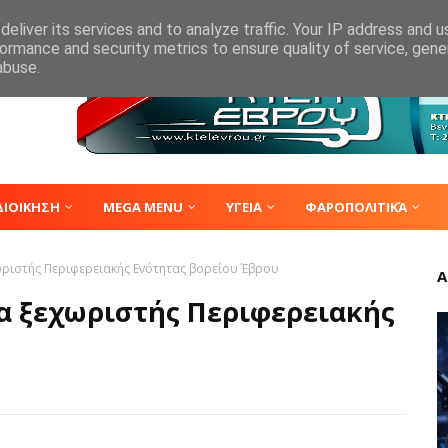
eliver its services and to analyze traffic. Your IP address and 
ormance and security metrics to ensure quality of service, gen
abuse.
ΔΙΟΙΚΗΣΗ
MEGA MENU
ΥΓΕΙΑ
ΦΑΡΟΠΟΛΙΤΙΚΆ
ωριστής Περιφερειακής Ενότητας βορείου Έβρου
Α
α ξεχωριστής Περιφερειακής