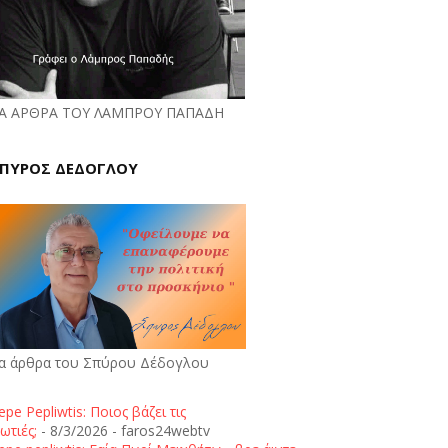
Α ΑΡΘΡΑ ΤΟΥ ΛΑΜΠΡΟΥ ΠΑΠΑΔΗ
ΠΥΡΟΣ ΔΕΔΟΓΛΟΥ
α άρθρα του Σπύρου Δέδογλου
epe Pepliwtis: Ποιος βάζει τις
ωτιές;
- 8/3/2026
- faros24webtv