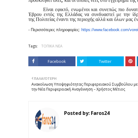
προσκληθεί όλες, και οι όποιες νέες στο εγχείρημα της
Είναι εφικτό, ενωμένοι και συνεπώς πιο δυνα
Έβρου εντός της Ελλάδας να συνδυαστεί με την ίδ
της
Π
ολιτείας έναντι της περιοχής αλλά και όλων μας έ
- Περισσότερες πληροφορίες:
https://www.facebook.com/
vore
Tags:
ΤΟΠΙΚΑ ΝΕΑ
Facebook
Twitter
ΠΑΛΑΙΌΤΕΡΗ
Ανακοίνωση Υποψηφιότητας Περιφερειακού Συμβούλου με
την Νέα Περιφερειακή Αναγέννηση – Χρήστος Μέτιος
Posted by:
Faros24