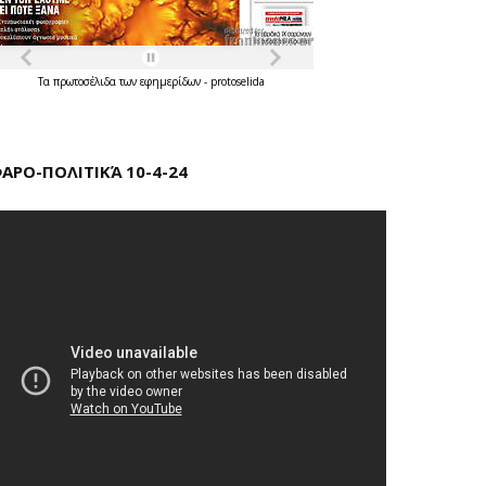
Τα
πρωτοσέλιδα
των
εφημερίδων
-
protoselida
ΑΡΟ-ΠΟΛΙΤΙΚΆ 10-4-24