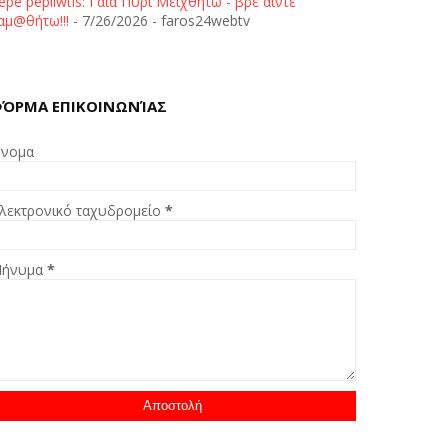
epe pepliwtis: Γαία Πυρί Μειχθήτω - βρε άιντε
αμ@θήτω!!!
- 7/26/2026
- faros24webtv
ΌΡΜΑ ΕΠΙΚΟΙΝΩΝΊΑΣ
νομα
λεκτρονικό ταχυδρομείο
*
ήνυμα
*