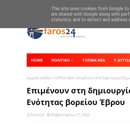
Home
About
Contact
This site uses cookies from Google to d
are shared with Google along with perf
statistics, and to detect and address 
HOME
ΠΟΛΙΤΙΚΗ
ΤΟΠΙΚΑ ΝΕΑ
Τ.ΑΥΤΟ
Αρχική σελίδα
ΤΟΠΙΚΑ ΝΕΑ
Επιμένουν στη δημιουργία ξεχ
Επιμένουν στη δημιουργί
Ενότητας βορείου Έβρου
Faros24
Φεβρουαρίου 27, 2023