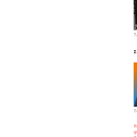
Τ
Σ
Τ
R
φ