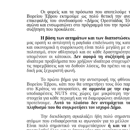
Οι φορείς και τα πρόσωπα που αποτελούμε τ
Βορείου Έβρου εκτιμούμε ως πολύ θετική την ανα
επικεφαλής του συνδυασμού «Δήμος Ορεστιάδας Τό
αγώνα και ενσωματώνει στο πρόγραμμά του την προώθ
συζήτηση που προκάλεσε.
Η βάση των αιτημάτων και των διαπιστώσεω
μας ορατή κι αντιληπτή η ραγδαία επιδείνωση της κα
και οικονομικά η συρρίκνωση είναι πολύ μεγάλη με 
πολιτισμό, στον αθλητισμό και σε κάθε δραστηριότη
υπομένουν οι κάτοικοι.
Δεν αφορά τη συζήτησή μ
ιδιαίτερα προβλήματα που χρήζουν ιδιαίτερα στοχευμέ
τις παρεμβάσεις και να δοθούν λύσεις, θα πρέπει να 
δική μας ξεχωριστή φωνή.
Το πρώτο βήμα για την αντιστροφή της φθίνου
Βορείου Έβρου, κάτι που θα υπηρετήσει τους δύο παρ
στο Κράτος να αποφασίσει,
σε αρμονία με την ε
υποδιαιρέσεις
NUTS
στις χώρες (με μικρότερη την 
στοιχεία για κάθε περιοχή και να διαμορφώνει ανάλογα 
προτείνουμε.
Αυτό το πλαίσιο δεν αντιμάχεται το
πληθυσμό που θα συγκροτήσει τον ισχυρό Δήμο
.
Την διεκδίκηση αγκαλιάζει ήδη πολύ σημαντ
ατόμων που ενδιαφέρονται κι αγωνιούν για το μέλλον
Είναι πολύ σημαντικό να συμμετάσχουν
ή και να 