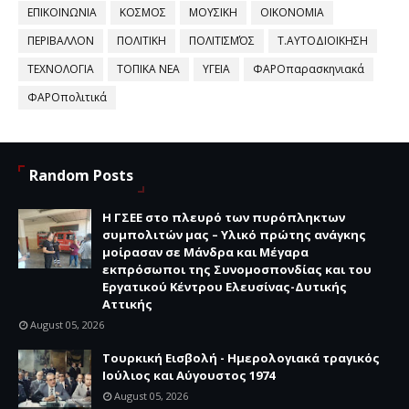
ΕΠΙΚΟΙΝΩΝΙΑ
ΚΟΣΜΟΣ
ΜΟΥΣΙΚΗ
ΟΙΚΟΝΟΜΙΑ
ΠΕΡΙΒΑΛΛΟΝ
ΠΟΛΙΤΙΚΗ
ΠΟΛΙΤΙΣΜΌΣ
Τ.ΑΥΤΟΔΙΟΙΚΗΣΗ
ΤΕΧΝΟΛΟΓΙΑ
ΤΟΠΙΚΑ ΝΕΑ
ΥΓΕΙΑ
ΦΑΡΟπαρασκηνιακά
ΦΑΡΟπολιτικά
Random Posts
H ΓΣΕΕ στο πλευρό των πυρόπληκτων
συμπολιτών μας – Υλικό πρώτης ανάγκης
μοίρασαν σε Μάνδρα και Μέγαρα
εκπρόσωποι της Συνομοσπονδίας και του
Εργατικού Κέντρου Ελευσίνας-Δυτικής
Αττικής
August 05, 2026
Τουρκική Εισβολή - Ημερολογιακά τραγικός
Ιούλιος και Αύγουστος 1974
August 05, 2026