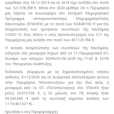
εγκρίθηκε στις 18-12-2014 και το 2018 είχε ανέλθει στο ποσό
των 521.978.358 €. Μέσα στο 2020 κρίθηκε ότι η Περιφέρειά
μας έπρεπε να συνεισφέρει στο Κεντρικό Επιχειρησιακό
Πρόγραμμα «Ανταγωνιστικότητα, Επιχειρηματικότητα,
Καινοτομία» (ΕΠΑΝΕΚ) με το ποσό των 64.848.592 € για την
αντιμετώπιση των αρνητικών συνεπειών της πανδημίας
COVID-19. Έτσι πλέον ο νέος προϋπολογισμός του Ε.Π. της
Περιφέρειας μας ανήλθε στο ποσό των 457.129.766 €.
Η ανάγκη αντιμετώπισης των συνεπειών της πανδημίας,
οδήγησε στη μεταφορά πόρων από τα 13 Περιφερειακά ΕΠ,
δυνάμει των οδηγιών 56390/03-06-2020 της ΓΓΔΕ & ΕΣΠΑ
του Υπουργείου Ανάπτυξης.
Ενδεικτικά, (σύμφωνα με τις δημοσιοποιημένες ετήσιες
εκθέσεις 31/12/2020 και τα συγκριτικά αποτελέσματα αυτών)
στην Περιφέρεια Πελοποννήσου για την ίδια αιτία, η
μεταφορά από το ΕΠ «Πελοπόννησος» στο ΕΠανΕΚ ήταν
μόλις 29.613.536 €, η δε μείωση στο ΠΕ Αττικής ήταν
99.320.669 € (από τη συνολική Δημόσια Δαπάνη των
1.174.407.027 €).
Ερωτάται ο κος Περιφερειάρχης: