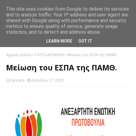
This site uses cookies from Google to deliver its services
and to analyze traffic. Your IP address and user-agent are
shared with Google along with performance and security
metrics to ensure quality of service, generate usage
statistics, and to detect and address abuse.
LEARN MORE
GOT IT
Αρχική σελίδα
Τ.ΑΥΤΟΔΙΟΙΚΗΣΗ
Μείωση του ΕΣΠΑ της ΠΑΜΘ.
Μείωση του ΕΣΠΑ της ΠΑΜΘ.
Faros24
Απριλίου 17, 2023