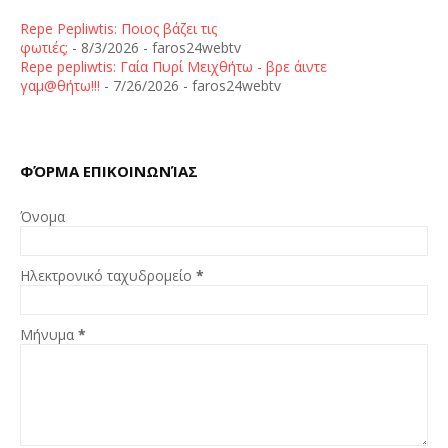
Repe Pepliwtis: Ποιος βάζει τις
φωτιές;
- 8/3/2026
- faros24webtv
Repe pepliwtis: Γαία Πυρί Μειχθήτω - βρε άιντε
γαμ@θήτω!!!
- 7/26/2026
- faros24webtv
ΦΌΡΜΑ ΕΠΙΚΟΙΝΩΝΊΑΣ
Όνομα
Ηλεκτρονικό ταχυδρομείο
*
Μήνυμα
*