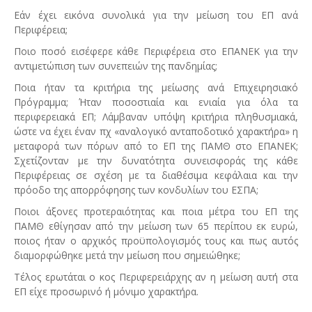
Εάν έχει εικόνα συνολικά για την μείωση του ΕΠ ανά
Περιφέρεια;
Ποιο ποσό εισέφερε κάθε Περιφέρεια στο ΕΠΑΝΕΚ για την
αντιμετώπιση των συνεπειών της πανδημίας;
Ποια ήταν τα κριτήρια της μείωσης ανά Επιχειρησιακό
Πρόγραμμα; Ήταν ποσοστιαία και ενιαία για όλα τα
περιφερειακά ΕΠ; Λάμβαναν υπόψη κριτήρια πληθυσμιακά,
ώστε να έχει έναν πχ «αναλογικό ανταποδοτικό χαρακτήρα» η
μεταφορά των πόρων από το ΕΠ της ΠΑΜΘ στο ΕΠΑΝΕΚ;
Σχετίζονταν με την δυνατότητα συνεισφοράς της κάθε
Περιφέρειας σε σχέση με τα διαθέσιμα κεφάλαια και την
πρόοδο της απορρόφησης των κονδυλίων του ΕΣΠΑ;
Ποιοι άξονες προτεραιότητας και ποια μέτρα του ΕΠ της
ΠΑΜΘ εθίγησαν από την μείωση των 65 περίπου εκ ευρώ,
ποιος ήταν ο αρχικός προϋπολογισμός τους και πως αυτός
διαμορφώθηκε μετά την μείωση που σημειώθηκε;
Τέλος ερωτάται ο κος Περιφερειάρχης αν η μείωση αυτή στα
ΕΠ είχε προσωρινό ή μόνιμο χαρακτήρα.