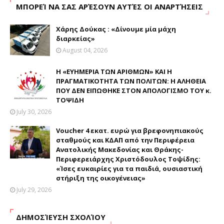
ΜΠΟΡΕΊ ΝΑ ΣΑΣ ΑΡΈΣΟΥΝ ΑΥΤΈΣ ΟΙ ΑΝΑΡΤΉΣΕΙΣ
Χάρης Δούκας : «Δίνουμε μία μάχη
διαρκείας»
August 04, 2026
Η «ΕΥΗΜΕΡΙΑ ΤΩΝ ΑΡΙΘΜΩΝ» ΚΑΙ Η
ΠΡΑΓΜΑΤΙΚΟΤΗΤΑ ΤΩΝ ΠΟΛΙΤΩΝ: Η ΑΛΗΘΕΙΑ
ΠΟΥ ΔΕΝ ΕΙΠΩΘΗΚΕ ΣΤΟΝ ΑΠΟΛΟΓΙΣΜΟ ΤΟΥ κ.
ΤΟΨΙΔΗ
July 30, 2026
Voucher 4 εκατ. ευρώ για βρεφονηπιακούς
σταθμούς και ΚΔΑΠ από την Περιφέρεια
Ανατολικής Μακεδονίας και Θράκης-
Περιφερειάρχης Χριστόδουλος Τοψίδης:
«Ίσες ευκαιρίες για τα παιδιά, ουσιαστική
στήριξη της οικογένειας»
July 29, 2026
ΔΗΜΟΣΊΕΥΣΗ ΣΧΟΛΊΟΥ