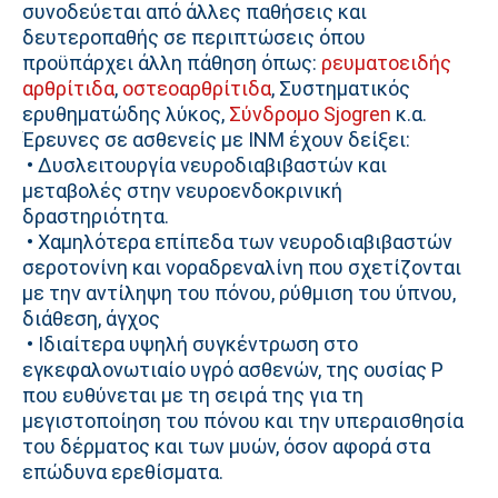
συνοδεύεται από άλλες παθήσεις και
δευτεροπαθής σε περιπτώσεις όπου
προϋπάρχει άλλη πάθηση όπως:
ρευματοειδής
αρθρίτιδα
,
οστεοαρθρίτιδα
, Συστηματικός
ερυθηματώδης λύκος,
Σύνδρομο Sjogren
κ.α.
Έρευνες σε ασθενείς με ΙΝΜ έχουν δείξει:
• Δυσλειτουργία νευροδιαβιβαστών και
μεταβολές στην νευροενδοκρινική
δραστηριότητα.
• Χαμηλότερα επίπεδα των νευροδιαβιβαστών
σεροτονίνη και νοραδρεναλίνη που σχετίζονται
με την αντίληψη του πόνου, ρύθμιση του ύπνου,
διάθεση, άγχος
• Ιδιαίτερα υψηλή συγκέντρωση στο
εγκεφαλονωτιαίο υγρό ασθενών, της ουσίας Ρ
που ευθύνεται με τη σειρά της για τη
μεγιστοποίηση του πόνου και την υπεραισθησία
του δέρματος και των μυών, όσον αφορά στα
επώδυνα ερεθίσματα.