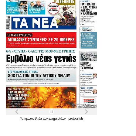
Τα
πρωτοσέλιδα
των
εφημερίδων
-
protoselida