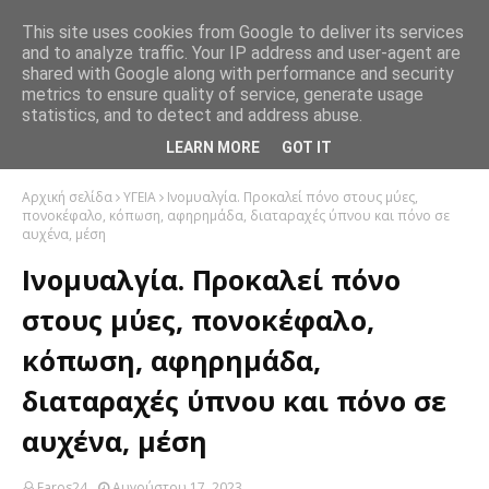
This site uses cookies from Google to deliver its services
and to analyze traffic. Your IP address and user-agent are
shared with Google along with performance and security
metrics to ensure quality of service, generate usage
statistics, and to detect and address abuse.
LEARN MORE
GOT IT
Αρχική σελίδα
ΥΓΕΙΑ
Ινομυαλγία. Προκαλεί πόνο στους μύες,
πονοκέφαλο, κόπωση, αφηρημάδα, διαταραχές ύπνου και πόνο σε
αυχένα, μέση
Ινομυαλγία. Προκαλεί πόνο
στους μύες, πονοκέφαλο,
κόπωση, αφηρημάδα,
διαταραχές ύπνου και πόνο σε
αυχένα, μέση
Faros24
Αυγούστου 17, 2023