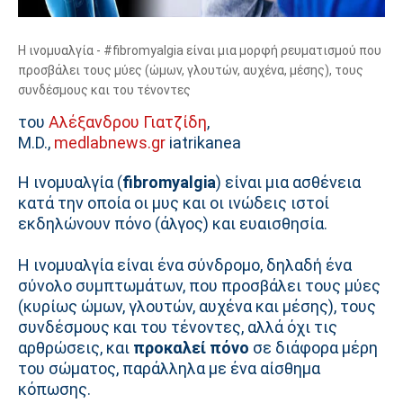
Η ινομυαλγία - #fibromyalgia είναι μια μορφή ρευματισμού που
προσβάλει τους μύες (ώμων, γλουτών, αυχένα, μέσης), τους
συνδέσμους και του τένοντες
του
Aλέξανδρου Γιατζίδη
,
Μ.D.,
medlabnews.gr
iatrikanea
H ινομυαλγία (
fibromyalgia
) είναι μια ασθένεια
κατά την οποία οι μυς και οι ινώδεις ιστοί
εκδηλώνουν πόνο (άλγος) και ευαισθησία.
Η ινομυαλγία είναι ένα σύνδρομο, δηλαδή ένα
σύνολο συμπτωμάτων, που προσβάλει τους μύες
(κυρίως ώμων, γλουτών, αυχένα και μέσης), τους
συνδέσμους και του τένοντες, αλλά όχι τις
αρθρώσεις, και
προκαλεί πόνο
σε διάφορα μέρη
του σώματος, παράλληλα με ένα αίσθημα
κόπωσης.