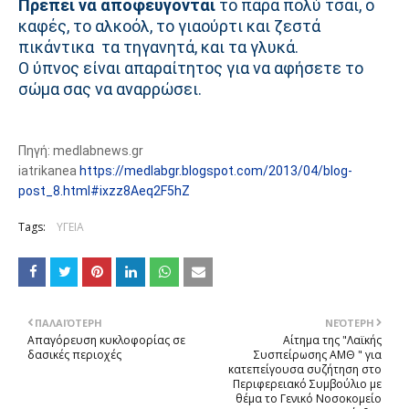
Πρέπει να αποφεύγονται
το πάρα πολύ τσάι, ο
καφές, το αλκοόλ, το γιαούρτι και ζεστά
πικάντικα τα τηγανητά, και τα γλυκά.
Ο ύπνος είναι απαραίτητος για να αφήσετε το
σώμα σας να αναρρώσει.
Πηγή: medlabnews.gr
iatrikanea
https://medlabgr.blogspot.com/2013/04/blog-
post_8.html#ixzz8Aeq2F5hZ
Tags:
ΥΓΕΙΑ
ΠΑΛΑΙΌΤΕΡΗ
ΝΕΌΤΕΡΗ
Απαγόρευση κυκλοφορίας σε
Αίτημα της "Λαϊκής
δασικές περιοχές
Συσπείρωσης ΑΜΘ " για
κατεπείγουσα συζήτηση στο
Περιφερειακό Συμβούλιο με
θέμα το Γενικό Νοσοκομείο