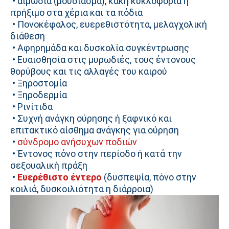
• αιμωδία (μούδιασμα), κακή κυκλοφορία ή
πρήξιμο στα χέρια και τα πόδια
• Πονοκέφαλος, ευερεθιστότητα, μελαγχολική
διάθεση
• Αφηρημάδα και δυσκολία συγκέντρωσης
• Ευαισθησία στις μυρωδιές, τους έντονους
θορύβους και τις αλλαγές του καιρού
• Ξηροστομία
• Ξηροδερμία
• Ρινίτιδα
• Συχνή ανάγκη ούρησης ή ξαφνικό και
επιτακτικό αίσθημα ανάγκης για ούρηση
•
σύνδρομο ανήσυχων ποδιών
• Έντονος πόνο στην περίοδο ή κατά την
σεξουαλική πράξη
•
Ευερέθιστο έντερο
(δυσπεψία, πόνο στην
κοιλιά, δυσκοιλιότητα η διάρροια)