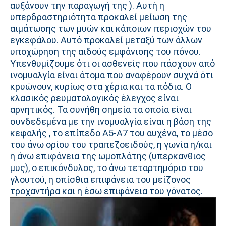
αυξάνουν την παραγωγή της ). Αυτή η
υπερδραστηριότητα προκαλεί μείωση της
αιμάτωσης των μυών και κάποιων περιοχών του
εγκεφάλου. Αυτό προκαλεί μεταξύ των άλλων
υποχώρηση της αιδούς εμφάνισης του πόνου.
Υπενθυμίζουμε ότι οι ασθενείς που πάσχουν από
ινομυαλγία είναι άτομα που αναφέρουν συχνά ότι
κρυώνουν, κυρίως στα χέρια και τα πόδια. Ο
κλασικός ρευματολογικός έλεγχος είναι
αρνητικός. Τα συνήθη σημεία τα οποία είναι
συνδεδεμένα με την ινομυαλγία είναι η βάση της
κεφαλής , το επίπεδο Α5-Α7 του αυχένα, το μέσο
του άνω ορίου του τραπεζοειδούς, η γωνία η/και
η άνω επιφάνεια της ωμοπλάτης (υπερκανθιος
μυς), ο επικόνδυλος, το άνω τεταρτημόριο του
γλουτού, η οπίσθια επιφάνεια του μείζονος
τροχαντήρα και η έσω επιφάνεια του γόνατος.