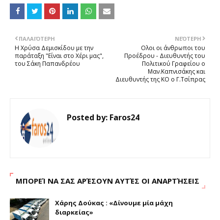
α
ΠΑΛΑΙΌΤΕΡΗ
ΝΕΌΤΕΡΗ
Η Χρύσα Δεμισκίδου με την
Ολοι οι άνθρωποι του
παράταξη "Είναι στο Χέρι μας",
Προέδρου - Διευθυντής του
του Σάκη Παπανδρέου
Πολιτικού Γραφείου ο
Μαν.Καπνισάκης και
Διευθυντής της ΚΟ ο Γ.Τσίπρας
Posted by:
Faros24
ΜΠΟΡΕΊ ΝΑ ΣΑΣ ΑΡΈΣΟΥΝ ΑΥΤΈΣ ΟΙ ΑΝΑΡΤΉΣΕΙΣ
Χάρης Δούκας : «Δίνουμε μία μάχη
διαρκείας»