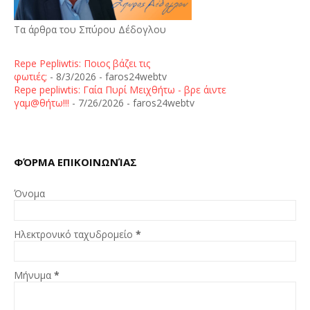
Τα άρθρα του Σπύρου Δέδογλου
Repe Pepliwtis: Ποιος βάζει τις
φωτιές;
- 8/3/2026
- faros24webtv
Repe pepliwtis: Γαία Πυρί Μειχθήτω - βρε άιντε
γαμ@θήτω!!!
- 7/26/2026
- faros24webtv
ΦΌΡΜΑ ΕΠΙΚΟΙΝΩΝΊΑΣ
Όνομα
Ηλεκτρονικό ταχυδρομείο
*
Μήνυμα
*