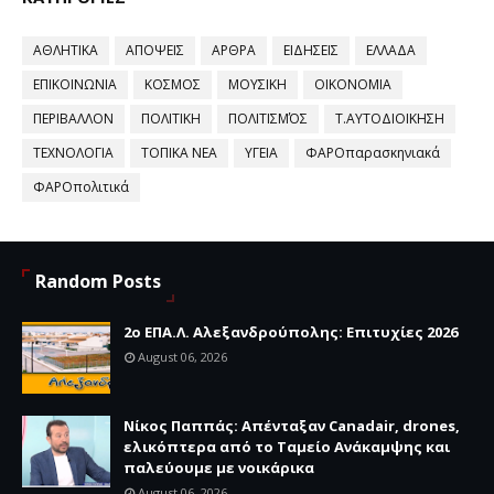
ΑΘΛΗΤΙΚΑ
ΑΠΟΨΕΙΣ
ΑΡΘΡΑ
ΕΙΔΗΣΕΙΣ
ΕΛΛΑΔΑ
ΕΠΙΚΟΙΝΩΝΙΑ
ΚΟΣΜΟΣ
ΜΟΥΣΙΚΗ
ΟΙΚΟΝΟΜΙΑ
ΠΕΡΙΒΑΛΛΟΝ
ΠΟΛΙΤΙΚΗ
ΠΟΛΙΤΙΣΜΌΣ
Τ.ΑΥΤΟΔΙΟΙΚΗΣΗ
ΤΕΧΝΟΛΟΓΙΑ
ΤΟΠΙΚΑ ΝΕΑ
ΥΓΕΙΑ
ΦΑΡΟπαρασκηνιακά
ΦΑΡΟπολιτικά
Random Posts
2ο ΕΠΑ.Λ. Αλεξανδρούπολης: Επιτυχίες 2026
August 06, 2026
Νίκος Παππάς: Απένταξαν Canadair, drones,
ελικόπτερα από το Ταμείο Ανάκαμψης και
παλεύουμε με νοικάρικα
August 06, 2026