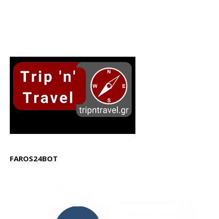
FAROS24BOT