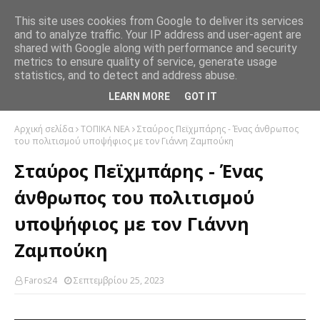
This site uses cookies from Google to deliver its services
and to analyze traffic. Your IP address and user-agent are
shared with Google along with performance and security
metrics to ensure quality of service, generate usage
statistics, and to detect and address abuse.
LEARN MORE
GOT IT
Αρχική σελίδα
ΤΟΠΙΚΑ ΝΕΑ
Σταύρος Πεϊχμπάρης - Ένας άνθρωπος
του πολιτισμού υποψήφιος με τον Γιάννη Ζαμπούκη
Σταύρος Πεϊχμπάρης - Ένας
άνθρωπος του πολιτισμού
υποψήφιος με τον Γιάννη
Ζαμπούκη
Faros24
Σεπτεμβρίου 25, 2023