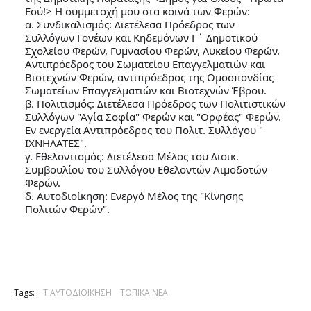
Εσύ!> Η συμμετοχή μου στα κοινά των Φερών:
α. Συνδικαλισμός: Διετέλεσα Πρόεδρος των
Συλλόγων Γονέων και Κηδεμόνων Γ΄ Δημοτικού
Σχολείου Φερών, Γυμνασίου Φερών, Λυκείου Φερών.
Αντιπρόεδρος του Σωματείου Επαγγελματιών και
Βιοτεχνών Φερών, αντιπρόεδρος της Ομοσπονδίας
Σωματείων Επαγγελματιών και Βιοτεχνών Έβρου.
β. Πολιτισμός: Διετέλεσα Πρόεδρος των Πολιτιστικών
Συλλόγων "Αγία Σοφία" Φερών και "Ορφέας" Φερών.
Εν ενεργεία Αντιπρόεδρος του Πολιτ. Συλλόγου "
ΙΧΝΗΛΑΤΕΣ".
γ. Εθελοντισμός: Διετέλεσα Μέλος του Διοικ.
Συμβουλίου του Συλλόγου Εθελοντών Αιμοδοτών
Φερών.
δ. Αυτοδιοίκηση: Ενεργό Μέλος της "Κίνησης
Πολιτών Φερών".
Σ
χ
ό
λ
Tags:
Τ.ΑΥΤΟΔΙΟΙΚΗΣΗ
ΤΟΠΙΚΑ ΝΕΑ
ι