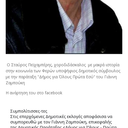
Ο Σταύρος Πεϊχαμπέρης, χοροδιδάσκαλος με μακρά ιστορία
στην κοινωνία των Φερών υποψήφιος δημοτικός σύμβουλος
με την παράταξη "Δήμος για Όλους Πρώτα Εσύ" του Γιάννη
Ζαμπούκη
Η ανάρτηση του στο facebook
Συμπολίτισσες-τες
Στις επερχόμενες Δημοτικές εκλογές αποφάσισα να
συμπορευθώ με τον Γιάννη Ζαμπούκη, επικεφαλής
της Δημοτικής Παράταξης <Δήμος για Όλους - Πρώτα