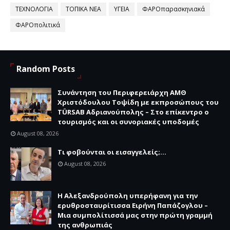
ΤΕΧΝΟΛΟΓΙΑ
ΤΟΠΙΚΑ ΝΕΑ
ΥΓΕΙΑ
ΦΑΡΟπαρασκηνιακά
ΦΑΡΟπολιτικά
Random Posts
Συνάντηση του Περιφερειάρχη ΑΜΘ
Χριστόδουλου Τοψίδη με εκπροσώπους του
TÜRSAB Αδριανούπολης – Στο επίκεντρο ο
τουρισμός και οι συνοριακές υποδομές
August 08, 2026
Τι φοβούνται οι εισαγγελείς;...
August 08, 2026
Η Αλεξανδρούπολη υπερήφανη για την
ερυθροσταυρίτισσα Ειρήνη Παπάζογλου –
Μια συμπολίτισσά μας στην πρώτη γραμμή
της ανθρωπιάς