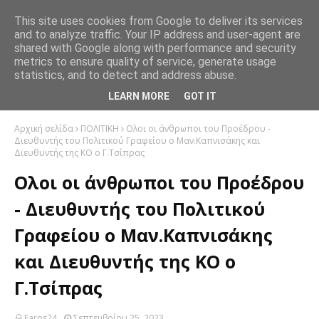
This site uses cookies from Google to deliver its services
and to analyze traffic. Your IP address and user-agent are
shared with Google along with performance and security
metrics to ensure quality of service, generate usage
statistics, and to detect and address abuse.
LEARN MORE
GOT IT
Αρχική σελίδα
ΠΟΛΙΤΙΚΗ
Ολοι οι άνθρωποι του Προέδρου -
Διευθυντής του Πολιτικού Γραφείου ο Μαν.Καπνισάκης και
Διευθυντής της ΚΟ ο Γ.Τσίπρας
Ολοι οι άνθρωποι του Προέδρου
- Διευθυντής του Πολιτικού
Γραφείου ο Μαν.Καπνισάκης
και Διευθυντής της ΚΟ ο
Γ.Τσίπρας
Faros24
Σεπτεμβρίου 25, 2023