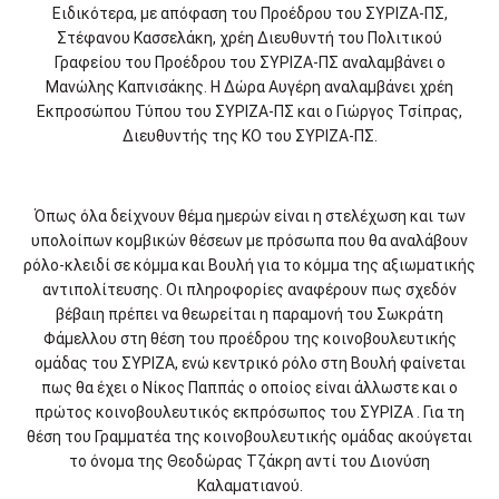
Ειδικότερα, με απόφαση του Προέδρου του ΣΥΡΙΖΑ-ΠΣ,
Στέφανου Κασσελάκη, χρέη Διευθυντή του Πολιτικού
Γραφείου του Προέδρου του ΣΥΡΙΖΑ-ΠΣ αναλαμβάνει ο
Μανώλης Καπνισάκης. Η Δώρα Αυγέρη αναλαμβάνει χρέη
Εκπροσώπου Τύπου του ΣΥΡΙΖΑ-ΠΣ και ο Γιώργος Τσίπρας,
Διευθυντής της ΚΟ του ΣΥΡΙΖΑ-ΠΣ.
Όπως όλα δείχνουν θέμα ημερών είναι η στελέχωση και των
υπολοίπων κομβικών θέσεων με πρόσωπα που θα αναλάβουν
ρόλο-κλειδί σε κόμμα και Βουλή για το κόμμα της αξιωματικής
αντιπολίτευσης. Οι πληροφορίες αναφέρουν πως σχεδόν
βέβαιη πρέπει να θεωρείται η παραμονή του Σωκράτη
Φάμελλου στη θέση του προέδρου της κοινοβουλευτικής
ομάδας του ΣΥΡΙΖΑ, ενώ κεντρικό ρόλο στη Βουλή φαίνεται
πως θα έχει ο Νίκος Παππάς ο οποίος είναι άλλωστε και ο
πρώτος κοινοβουλευτικός εκπρόσωπος του ΣΥΡΙΖΑ . Για τη
θέση του Γραμματέα της κοινοβουλευτικής ομάδας ακούγεται
το όνομα της Θεοδώρας Τζάκρη αντί του Διονύση
Καλαματιανού.