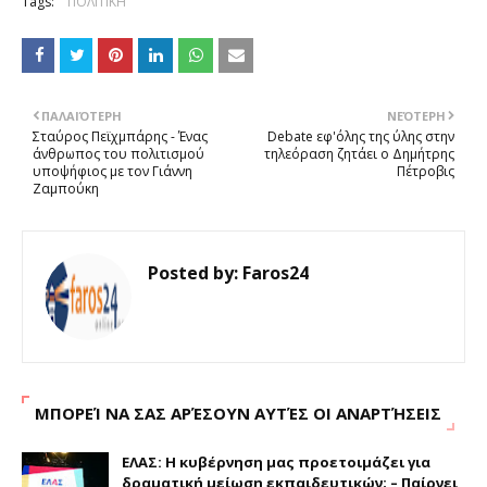
Tags:
ΠΟΛΙΤΙΚΗ
ΠΑΛΑΙΌΤΕΡΗ
ΝΕΌΤΕΡΗ
Σταύρος Πεϊχμπάρης - Ένας
Debate εφ'όλης της ύλης στην
άνθρωπος του πολιτισμού
τηλεόραση ζητάει ο Δημήτρης
υποψήφιος με τον Γιάννη
Πέτροβις
Ζαμπούκη
Posted by:
Faros24
ΜΠΟΡΕΊ ΝΑ ΣΑΣ ΑΡΈΣΟΥΝ ΑΥΤΈΣ ΟΙ ΑΝΑΡΤΉΣΕΙΣ
ΕΛΑΣ: Η κυβέρνηση μας προετοιμάζει για
δραματική μείωση εκπαιδευτικών; – Παίρνει