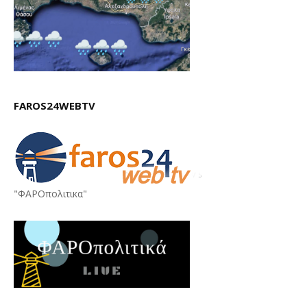
FAROS24WEBTV
"ΦΑΡΟπολιτικα"