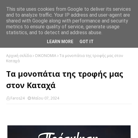
This site uses cookies from Google to deliver its services
and to analyze traffic. Your IP address and user-agent are
shared with Google along with performance and security
metrics to ensure quality of service, generate usage
statistics, and to detect and address abuse.
LEARN MORE
GOT IT
Αρχική σελίδα
ΟΙΚΟΝΟΜΙΑ
Τα μονοπάτια της τροφής μας στον
Καταχά
Τα μονοπάτια της τροφής μας
στον Καταχά
Faros24
Μαΐου 07, 2024