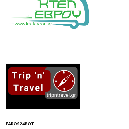
FAROS24BOT