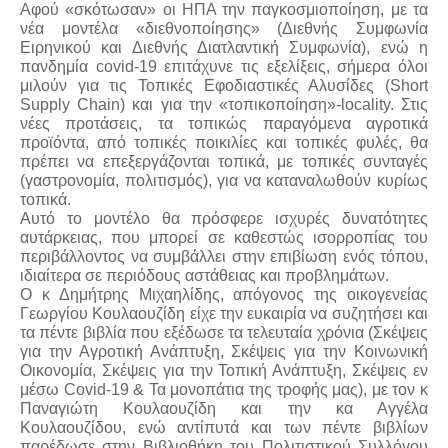
Αφού «σκότωσαν» οι ΗΠΑ την παγκοσμιοποίηση, με τα
νέα μοντέλα «διεθνοποίησης» (Διεθνής Συμφωνία
Ειρηνικού και Διεθνής Διατλαντική Συμφωνία), ενώ η
πανδημία covid-19 επιτάχυνε τις εξελίξεις, σήμερα όλοι
μιλούν για τις Τοπικές Εφοδιαστικές Αλυσίδες (Short
Supply Chain) και για την «τοπικοποίηση»-locality. Στις
νέες προτάσεις, τα τοπικώς παραγόμενα αγροτικά
προϊόντα, από τοπικές ποικιλίες και τοπικές φυλές, θα
πρέπει να επεξεργάζονται τοπικά, με τοπικές συνταγές
(γαστρονομία, πολιτισμός), για να καταναλωθούν κυρίως
τοπικά.
Αυτό το μοντέλο θα πρόσφερε ισχυρές δυνατότητες
αυτάρκειας, που μπορεί σε καθεστώς ισορροπίας του
περιβάλλοντος να συμβάλλει στην επιβίωση ενός τόπου,
ιδιαίτερα σε περιόδους αστάθειας και προβλημάτων.
Ο κ Δημήτρης Μιχαηλίδης, απόγονος της οικογενείας
Γεωργίου Κουλαουζίδη είχε την ευκαιρία να συζητήσει και
τα πέντε βιβλία που εξέδωσε τα τελευταία χρόνια (Σκέψεις
για την Αγροτική Ανάπτυξη, Σκέψεις για την Κοινωνική
Οικονομία, Σκέψεις για την Τοπική Ανάπτυξη, Σκέψεις εν
μέσω Covid-19 & Τα μονοπάτια της τροφής μας), με τον κ
Παναγιώτη Κουλαουζίδη και την κα Αγγέλα
Κουλαουζίδου, ενώ αντίπυτά και των πέντε βιβλίων
παρέδωσε στην Βιβλιοθήκη του Πολιτιστικού Συλλόγου