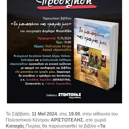
Το Σάββατο,
11 Μαΐ 2024
, στις
19.00
, στην αίθουσα του
Πολιτιστικού Κέντρου
ΑΡΙΣΤΟΤΕΛΗΣ
, στο χωριό
Καταχάς
Πιερίας θα παρουσιασθεί το βιβλίο «
Τα