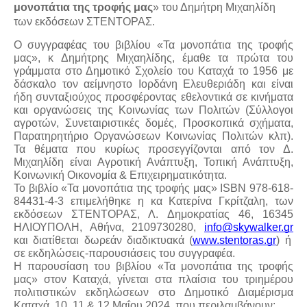
μονοπάτια της τροφής μας
» του Δημήτρη Μιχαηλίδη
των εκδόσεων ΣΤΕΝΤΟΡΑΣ.
Ο συγγραφέας του βιβλίου «Τα μονοπάτια της τροφής
μας», κ Δημήτρης Μιχαηλίδης, έμαθε τα πρώτα του
γράμματα στο Δημοτικό Σχολείο του Καταχά το 1956 με
δάσκαλο τον αείμνηστο Ιορδάνη Ελευθεριάδη και είναι
ήδη συνταξιούχος προσφέροντας εθελοντικά σε κινήματα
και οργανώσεις της Κοινωνίας των Πολιτών (Σύλλογοι
αγροτών, Συνεταιριστικές δομές, Προσκοπικά σχήματα,
Παρατηρητήριο Οργανώσεων Κοινωνίας Πολιτών κλπ).
Τα θέματα που κυρίως προσεγγίζονται από τον Δ.
Μιχαηλίδη είναι Αγροτική Ανάπτυξη, Τοπική Ανάπτυξη,
Κοινωνική Οικονομία & Επιχειρηματικότητα.
Το βιβλίο «Τα μονοπάτια της τροφής μας» ISBN 978-618-
84431-4-3 επιμελήθηκε η κα Κατερίνα Γκρίτζαλη, των
εκδόσεων ΣΤΕΝΤΟΡΑΣ, Λ. Δημοκρατίας 46, 16345
ΗΛΙΟΥΠΟΛΗ, Αθήνα, 2109730280,
info@skywalker.gr
και διατίθεται δωρεάν διαδικτυακά (
www.stentoras.gr
) ή
σε εκδηλώσεις-παρουσιάσεις του συγγραφέα.
Η παρουσίαση του βιβλίου «Τα μονοπάτια της τροφής
μας» στον Καταχά, γίνεται στα πλαίσια του τριημέρου
πολιτιστικών εκδηλώσεων στο Δημοτικό Διαμέρισμα
Καταχά, 10, 11 & 12 Μαΐου 2024, που περιλαμβάνουν: