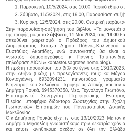
Παρασκευή, 10/5/2024, στις 10.00, Ταφικό έθιμο στα 
Σάββατο, 11/5/2024, στις 19.00, Παρουσίαση-συζήτησ
Κυριακή, 12/5/2024, στις 20.00, Θεατρική παράσταση
Στην παρουσίαση-συζήτηση του βιβλίου «Τα μονοπάτια
της τροφής μας» το
Σάββατο
,
11 Μαΐ 2024
, στις
19.00
θα
απευθύνει χαιρετισμό ο Πρόεδρος του Δημοτικού
Διαμερίσματος Καταχά Δήμου Πύδνας-Κολινδρού κ
Ευστάθιος Ακριτίδης, ενώ συντονιστής θα είναι ο
γνωστός δημοσιογράφος κ Γιάννης Τσιμπονίδης
(τηλεόραση ΔΙΟΝ & kontastousagrotes.home.blog).
Η πρώτη παρουσίαση του βιβλίου έγινε στις 13/10/2023,
στην Αθήνα (Γκάζι) με προλογίσαντες τους: κα Μάγδα
Κοντογιάννη, 6932094231, κτηνοτρόφο, γραμματέα
Κτηνοτροφικού Συλλόγου Περιφέρειας Αττικής, και τον κ
Δημήτρη Ρουκά, 6945370358, Msc, Τεχνολόγο Γεωπόνο,
Επιστημονικό Συνεργάτη Περιφερειακής Ενότητας
Πιερίας, υποψήφιο διδάκτορα Ζωοτεχνίας στην Σχολή
Γεωπονικών Επιστημών του Πανεπιστημίου Δυτικής
Μακεδονίας.
Ο κ Δημήτρης Ρουκάς είχε πει στις 13/10/2023: Με τον κ
Δημήτριο Μιχαηλίδη γνωριστήκαμε πριν δεκατρία χρόνια
και έκτοτε κινηθήκαμε σχεδόν σε όλη την Ελλάδα