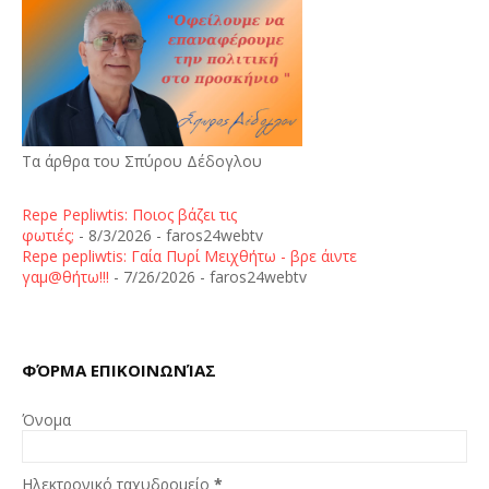
Τα άρθρα του Σπύρου Δέδογλου
Repe Pepliwtis: Ποιος βάζει τις
φωτιές;
- 8/3/2026
- faros24webtv
Repe pepliwtis: Γαία Πυρί Μειχθήτω - βρε άιντε
γαμ@θήτω!!!
- 7/26/2026
- faros24webtv
ΦΌΡΜΑ ΕΠΙΚΟΙΝΩΝΊΑΣ
Όνομα
Ηλεκτρονικό ταχυδρομείο
*