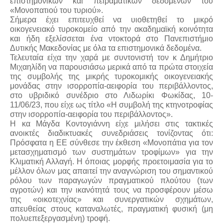
επιστημονικών και πειραματικών δεδομένων του
«Μονοπατιού του τυριού».
Σήμερα έχει επιτευχθεί να υιοθετηθεί το μικρό
οικογενειακό τυροκομείο από την ακαδημαϊκή κοινότητα
και ήδη εξελίσσεται ένα ντοκτορά στο Πανεπιστήμιο
Δυτικής Μακεδονίας με όλα τα επιστημονικά δεδομένα.
Τελευταία είχα την χαρά με συντονιστή τον κ Δημήτριο
Μιχαηλίδη να παρουσιάσω μερικά από τα πρώτα στοιχεία
της συμβολής της μικρής τυροκομικής οικογενειακής
μονάδας στην ισορροπία-αειφορία του περιβάλλοντος,
στο υβριδικό συνέδριο στο Λιδωρίκι Φωκίδας,
10-
11/06/23, που είχε ως τίτλο «Η συμβολή της κτηνοτροφίας
στην ισορροπία-αειφορία του περιβάλλοντος».
Η κα Μάγδα Κοντογιάννη είχε μιλήσει στις τακτικές
ανοικτές διαδικτυακές συνεδριάσεις τονίζοντας ότι:
Πρόσφατα η ΕΕ σύνθεσε την έκθεση «Μονοπάτια για τον
μετασχηματισμό των συστημάτων τροφίμων» για την
Κλιματική Αλλαγή. Η όποιας μορφής προετοιμασία για το
μέλλον όλων μας απαιτεί την αναγνώριση του σημαντικού
ρόλου των παραγωγών πραγματικού πλούτου (των
αγροτών) και την ικανότητά τους να προσφέρουν μέσω
της «οικοτεχνίας» και συνεργατικών σχημάτων,
απευθείας στους καταναλωτές, πραγματική φυσική (μη
πολυεπεξεργασμένη) τροφή.