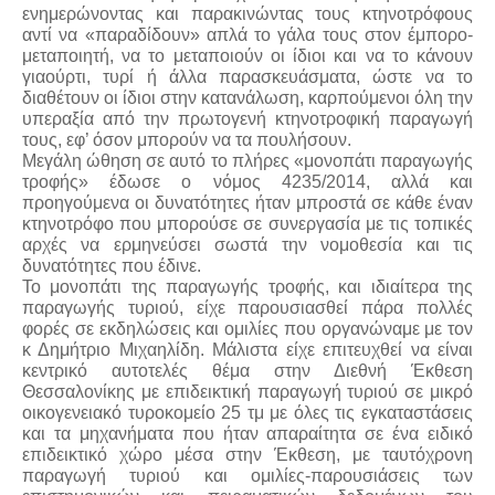
ενημερώνοντας και παρακινώντας τους κτηνοτρόφους
αντί να «παραδίδουν» απλά το γάλα τους στον έμπορο-
μεταποιητή, να το μεταποιούν οι ίδιοι και να το κάνουν
γιαούρτι, τυρί ή άλλα παρασκευάσματα, ώστε να το
διαθέτουν οι ίδιοι στην κατανάλωση, καρπούμενοι όλη την
υπεραξία από την πρωτογενή κτηνοτροφική παραγωγή
τους, εφ’ όσον μπορούν να τα πουλήσουν.
Μεγάλη ώθηση σε αυτό το πλήρες «μονοπάτι παραγωγής
τροφής» έδωσε ο νόμος 4235/2014, αλλά και
προηγούμενα οι δυνατότητες ήταν μπροστά σε κάθε έναν
κτηνοτρόφο που μπορούσε σε συνεργασία με τις τοπικές
αρχές να ερμηνεύσει σωστά την νομοθεσία και τις
δυνατότητες που έδινε.
Το μονοπάτι της παραγωγής τροφής, και ιδιαίτερα της
παραγωγής τυριού, είχε παρουσιασθεί πάρα πολλές
φορές σε εκδηλώσεις και ομιλίες που οργανώναμε με τον
κ Δημήτριο Μιχαηλίδη. Μάλιστα είχε επιτευχθεί να είναι
κεντρικό αυτοτελές θέμα στην Διεθνή Έκθεση
Θεσσαλονίκης με επιδεικτική παραγωγή τυριού σε μικρό
οικογενειακό τυροκομείο 25 τμ με όλες τις εγκαταστάσεις
και τα μηχανήματα που ήταν απαραίτητα σε ένα ειδικό
επιδεικτικό χώρο μέσα στην Έκθεση, με ταυτόχρονη
παραγωγή τυριού και ομιλίες-παρουσιάσεις των