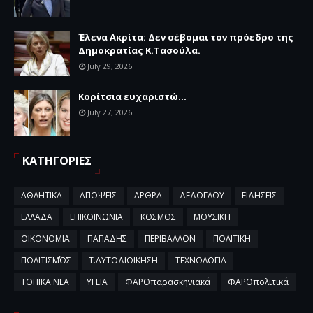
Έλενα Ακρίτα: Δεν σέβομαι τον πρόεδρο της
Δημοκρατίας Κ.Τασούλα.
July 29, 2026
Κορίτσια ευχαριστώ...
July 27, 2026
ΚΑΤΗΓΟΡΙΕΣ
ΑΘΛΗΤΙΚΑ
ΑΠΟΨΕΙΣ
ΑΡΘΡΑ
ΔΕΔΟΓΛΟΥ
ΕΙΔΗΣΕΙΣ
ΕΛΛΑΔΑ
ΕΠΙΚΟΙΝΩΝΙΑ
ΚΟΣΜΟΣ
ΜΟΥΣΙΚΗ
ΟΙΚΟΝΟΜΙΑ
ΠΑΠΑΔΗΣ
ΠΕΡΙΒΑΛΛΟΝ
ΠΟΛΙΤΙΚΗ
ΠΟΛΙΤΙΣΜΌΣ
Τ.ΑΥΤΟΔΙΟΙΚΗΣΗ
ΤΕΧΝΟΛΟΓΙΑ
ΤΟΠΙΚΑ ΝΕΑ
ΥΓΕΙΑ
ΦΑΡΟπαρασκηνιακά
ΦΑΡΟπολιτικά