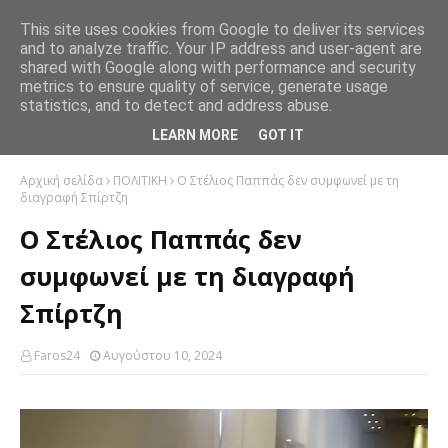
This site uses cookies from Google to deliver its services
and to analyze traffic. Your IP address and user-agent are
shared with Google along with performance and security
metrics to ensure quality of service, generate usage
statistics, and to detect and address abuse.
LEARN MORE
GOT IT
Αρχική σελίδα
ΠΟΛΙΤΙΚΗ
Ο Στέλιος Παππάς δεν συμφωνεί με τη
διαγραφή Σπίρτζη
Ο Στέλιος Παππάς δεν
συμφωνεί με τη διαγραφή
Σπίρτζη
Faros24
Αυγούστου 10, 2024