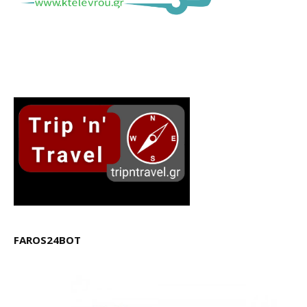
FAROS24BOT