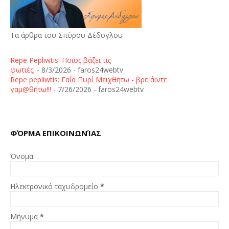
Τα άρθρα του Σπύρου Δέδογλου
Repe Pepliwtis: Ποιος βάζει τις
φωτιές;
- 8/3/2026
- faros24webtv
Repe pepliwtis: Γαία Πυρί Μειχθήτω - βρε άιντε
γαμ@θήτω!!!
- 7/26/2026
- faros24webtv
ΦΌΡΜΑ ΕΠΙΚΟΙΝΩΝΊΑΣ
Όνομα
Ηλεκτρονικό ταχυδρομείο
*
Μήνυμα
*