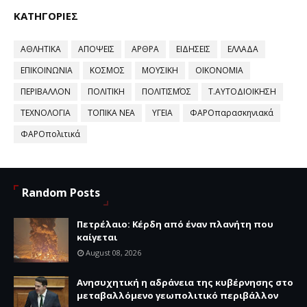
ΚΑΤΗΓΟΡΙΕΣ
ΑΘΛΗΤΙΚΑ
ΑΠΟΨΕΙΣ
ΑΡΘΡΑ
ΕΙΔΗΣΕΙΣ
ΕΛΛΑΔΑ
ΕΠΙΚΟΙΝΩΝΙΑ
ΚΟΣΜΟΣ
ΜΟΥΣΙΚΗ
ΟΙΚΟΝΟΜΙΑ
ΠΕΡΙΒΑΛΛΟΝ
ΠΟΛΙΤΙΚΗ
ΠΟΛΙΤΙΣΜΌΣ
Τ.ΑΥΤΟΔΙΟΙΚΗΣΗ
ΤΕΧΝΟΛΟΓΙΑ
ΤΟΠΙΚΑ ΝΕΑ
ΥΓΕΙΑ
ΦΑΡΟπαρασκηνιακά
ΦΑΡΟπολιτικά
Random Posts
Πετρέλαιο: Κέρδη από έναν πλανήτη που
καίγεται
August 08, 2026
Ανησυχητική η αδράνεια της κυβέρνησης στο
μεταβαλλόμενο γεωπολιτικό περιβάλλον