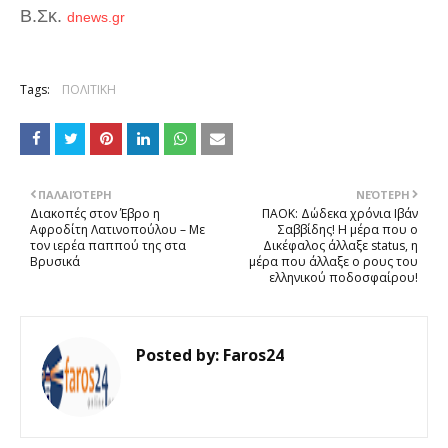
Β.Σκ.
dnews.gr
Tags:
ΠΟΛΙΤΙΚΗ
ΠΑΛΑΙΌΤΕΡΗ
ΝΕΌΤΕΡΗ
Διακοπές στον Έβρο η
ΠΑΟΚ: Δώδεκα χρόνια Ιβάν
Αφροδίτη Λατινοπούλου – Με
Σαββίδης! Η μέρα που ο
τον ιερέα παππού της στα
Δικέφαλος άλλαξε status, η
Βρυσικά
μέρα που άλλαξε ο ρους του
ελληνικού ποδοσφαίρου!
Posted by:
Faros24