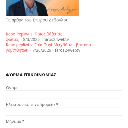
Τα άρθρα του Σπύρου Δέδογλου
Repe Pepliwtis: Ποιος βάζει τις
φωτιές;
- 8/3/2026
- faros24webtv
Repe pepliwtis: Γαία Πυρί Μειχθήτω - βρε άιντε
γαμ@θήτω!!!
- 7/26/2026
- faros24webtv
ΦΌΡΜΑ ΕΠΙΚΟΙΝΩΝΊΑΣ
Όνομα
Ηλεκτρονικό ταχυδρομείο
*
Μήνυμα
*