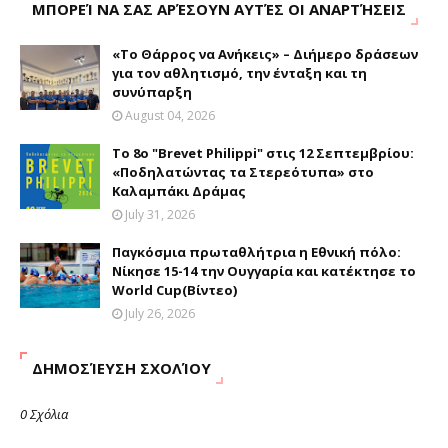
ΜΠΟΡΕΊ ΝΑ ΣΑΣ ΑΡΈΣΟΥΝ ΑΥΤΈΣ ΟΙ ΑΝΑΡΤΉΣΕΙΣ
«Το Θάρρος να Ανήκεις» – Διήμερο δράσεων
για τον αθλητισμό, την ένταξη και τη
συνύπαρξη
August 04, 2026
Το 8ο "Brevet Philippi" στις 12 Σεπτεμβρίου:
«Ποδηλατώντας τα Στερεότυπα» στο
Καλαμπάκι Δράμας
July 31, 2026
Παγκόσμια πρωταθλήτρια η Εθνική πόλο:
Νίκησε 15-14 την Ουγγαρία και κατέκτησε το
World Cup(Βίντεο)
July 26, 2026
ΔΗΜΟΣΊΕΥΣΗ ΣΧΟΛΊΟΥ
0 Σχόλια