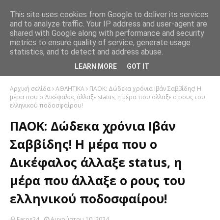
This site uses cookies from Google to deliver its services
and to analyze traffic. Your IP address and user-agent are
shared with Google along with performance and security
metrics to ensure quality of service, generate usage
statistics, and to detect and address abuse.
LEARN MORE
GOT IT
Αρχική σελίδα
ΑΘΛΗΤΙΚΑ
ΠΑΟΚ: Δώδεκα χρόνια Ιβάν Σαββίδης! Η
μέρα που ο Δικέφαλος άλλαξε status, η μέρα που άλλαξε ο ρους του
ελληνικού ποδοσφαίρου!
ΠΑΟΚ: Δώδεκα χρόνια Ιβάν
Σαββίδης! Η μέρα που ο
Δικέφαλος άλλαξε status, η
μέρα που άλλαξε ο ρους του
ελληνικού ποδοσφαίρου!
Faros24
Αυγούστου 10, 2024