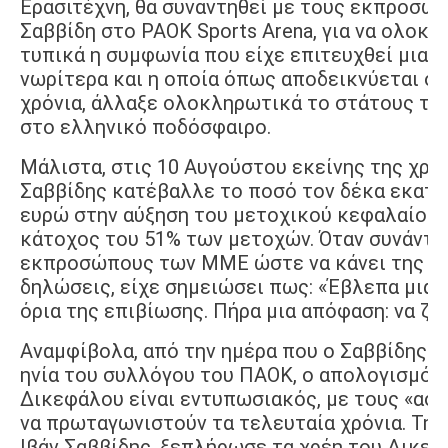
Ερασιτέχνη, θα συναντηθεί με τους εκπροσώπ
Σαββίδη στο PAOK Sports Arena, για να ολοκλ
τυπικά η συμφωνία που είχε επιτευχθεί μια 
νωρίτερα και η οποία όπως αποδεικνύεται όλ
χρόνια, άλλαξε ολοκληρωτικά το στάτους το
στο ελληνικό ποδόσφαιρο.
Μάλιστα, στις 10 Αυγούστου εκείνης της χρον
Σαββίδης κατέβαλλε το ποσό τον δέκα εκατ
ευρώ στην αύξηση του μετοχικού κεφαλαίου κ
κάτοχος του 51% των μετοχών. Όταν συνάντη
εκπροσώπους των ΜΜΕ ώστε να κάνει της κ
δηλώσεις, είχε σημειώσει πως: «Έβλεπα μια 
όρια της επιβίωσης. Πήρα μια απόφαση: να ζήσ
Αναμφίβολα, από την ημέρα που ο Σαββίδης β
ηνία του συλλόγου του ΠΑΟΚ, ο απολογισμός
Δικεφάλου είναι εντυπωσιακός, με τους «ασ
να πρωταγωνιστούν τα τελευταία χρόνια. Την 
Ιβάν Σαββίδης, ξεπλήρωσε τα χρέη του Δικεφ