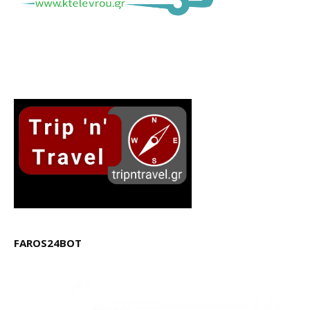
FAROS24BOT