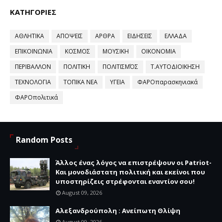
ΚΑΤΗΓΟΡΙΕΣ
ΑΘΛΗΤΙΚΑ
ΑΠΟΨΕΙΣ
ΑΡΘΡΑ
ΕΙΔΗΣΕΙΣ
ΕΛΛΑΔΑ
ΕΠΙΚΟΙΝΩΝΙΑ
ΚΟΣΜΟΣ
ΜΟΥΣΙΚΗ
ΟΙΚΟΝΟΜΙΑ
ΠΕΡΙΒΑΛΛΟΝ
ΠΟΛΙΤΙΚΗ
ΠΟΛΙΤΙΣΜΌΣ
Τ.ΑΥΤΟΔΙΟΙΚΗΣΗ
ΤΕΧΝΟΛΟΓΙΑ
ΤΟΠΙΚΑ ΝΕΑ
ΥΓΕΙΑ
ΦΑΡΟπαρασκηνιακά
ΦΑΡΟπολιτικά
Random Posts
Άλλος ένας λόγος να επιστρέψουν οι Patriot-
Και μονοδιάστατη πολιτική και εκείνοι που
υποστηρίζεις στρέφονται εναντίον σου!
August 09, 2026
Αλεξανδρούπολη : Ανείπωτη Θλίψη
August 09, 2026