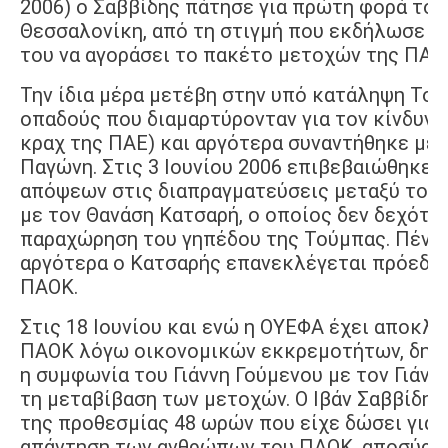
2006) ο Σαββίδης πάτησε για πρώτη φορά το 
Θεσσαλονίκη, από τη στιγμή που εκδήλωσε τ
του να αγοράσει το πακέτο μετοχών της ΠΑΕ.
Την ίδια μέρα μετέβη στην υπό κατάληψη Τού
οπαδούς που διαμαρτύρονταν για τον κίνδυνο
κραχ της ΠΑΕ) και αργότερα συναντήθηκε με 
Παγώνη. Στις 3 Ιουνίου 2006 επιβεβαιώθηκε 
απόψεων στις διαπραγματεύσεις μεταξύ του 
με τον Θανάση Κατσαρή, ο οποίος δεν δεχότα
παραχώρηση του γηπέδου της Τούμπας. Πέντ
αργότερα ο Κατσαρής επανεκλέγεται πρόεδρ
ΠΑΟΚ.
Στις 18 Ιουνίου και ενώ η ΟΥΕΦΑ έχει αποκλε
ΠΑΟΚ λόγω οικονομικών εκκρεμοτήτων, δημο
η συμφωνία του Γιάννη Γούμενου με τον Γιάνν
τη μεταβίβαση των μετοχών. Ο Ιβάν Σαββίδης
της προθεσμίας 48 ωρών που είχε δώσει για 
απάντηση των ανθρώπων του ΠΑΟΚ, αποσύρει