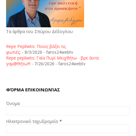
Τα άρθρα του Σπύρου Δέδογλου
Repe Pepliwtis: Ποιος βάζει τις
φωτιές;
- 8/3/2026
- faros24webtv
Repe pepliwtis: Γαία Πυρί Μειχθήτω - βρε άιντε
γαμ@θήτω!!!
- 7/26/2026
- faros24webtv
ΦΌΡΜΑ ΕΠΙΚΟΙΝΩΝΊΑΣ
Όνομα
Ηλεκτρονικό ταχυδρομείο
*