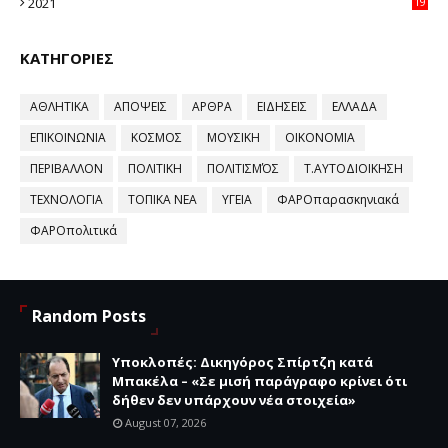
2021
19
59
ΚΑΤΗΓΟΡΙΕΣ
ΑΘΛΗΤΙΚΑ
ΑΠΟΨΕΙΣ
ΑΡΘΡΑ
ΕΙΔΗΣΕΙΣ
ΕΛΛΑΔΑ
ΕΠΙΚΟΙΝΩΝΙΑ
ΚΟΣΜΟΣ
ΜΟΥΣΙΚΗ
ΟΙΚΟΝΟΜΙΑ
ΠΕΡΙΒΑΛΛΟΝ
ΠΟΛΙΤΙΚΗ
ΠΟΛΙΤΙΣΜΌΣ
Τ.ΑΥΤΟΔΙΟΙΚΗΣΗ
ΤΕΧΝΟΛΟΓΙΑ
ΤΟΠΙΚΑ ΝΕΑ
ΥΓΕΙΑ
ΦΑΡΟπαρασκηνιακά
ΦΑΡΟπολιτικά
Random Posts
Υποκλοπές: Δικηγόρος Σπίρτζη κατά
Μπακέλα – «Σε μισή παράγραφο κρίνει ότι
δήθεν δεν υπάρχουν νέα στοιχεία»
August 07, 2026