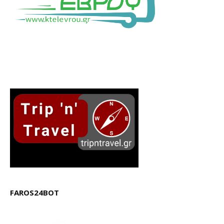
FAROS24BOT