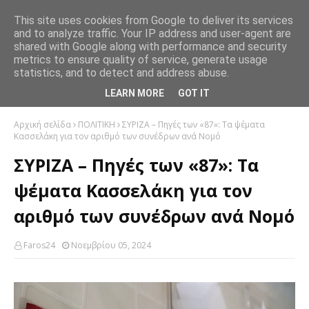
This site uses cookies from Google to deliver its services
and to analyze traffic. Your IP address and user-agent are
shared with Google along with performance and security
metrics to ensure quality of service, generate usage
statistics, and to detect and address abuse.
LEARN MORE
GOT IT
Αρχική σελίδα
ΠΟΛΙΤΙΚΗ
ΣΥΡΙΖΑ – Πηγές των «87»: Τα ψέματα
Κασσελάκη για τον αριθμό των συνέδρων ανά Νομό
ΣΥΡΙΖΑ – Πηγές των «87»: Τα
ψέματα Κασσελάκη για τον
αριθμό των συνέδρων ανά Νομό
Faros24
Νοεμβρίου 05, 2024