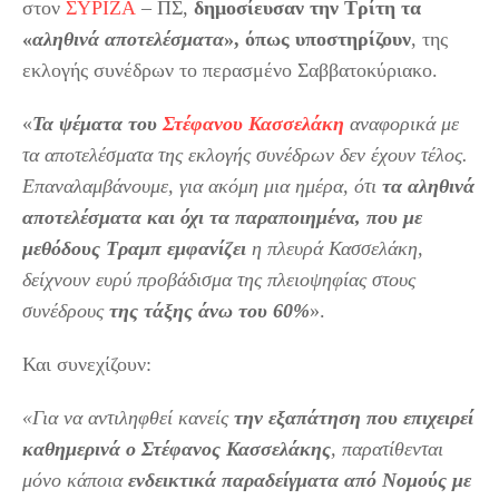
στον
ΣΥΡΙΖΑ
– ΠΣ,
δημοσίευσαν την Τρίτη τα
«
αληθινά αποτελέσματα
», όπως υποστηρίζουν
, της
εκλογής συνέδρων το περασμένο Σαββατοκύριακο.
«
Τα ψέματα του
Στέφανου Κασσελάκη
αναφορικά με
τα αποτελέσματα της εκλογής συνέδρων δεν έχουν τέλος.
Επαναλαμβάνουμε, για ακόμη μια ημέρα, ότι
τα αληθινά
αποτελέσματα και όχι τα παραποιημένα, που με
μεθόδους Τραμπ εμφανίζει
η πλευρά Κασσελάκη,
δείχνουν ευρύ προβάδισμα της πλειοψηφίας στους
συνέδρους
της τάξης άνω του 60%
».
Και συνεχίζουν:
«Για να αντιληφθεί κανείς
την εξαπάτηση που επιχειρεί
καθημερινά ο Στέφανος Κασσελάκης
, παρατίθενται
μόνο κάποια
ενδεικτικά παραδείγματα από Νομούς με