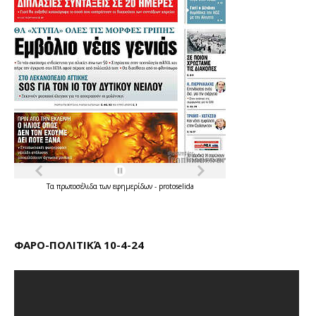
Τα
πρωτοσέλιδα
των
εφημερίδων
-
protoselida
ΦΑΡΟ-ΠΟΛΙΤΙΚΆ 10-4-24