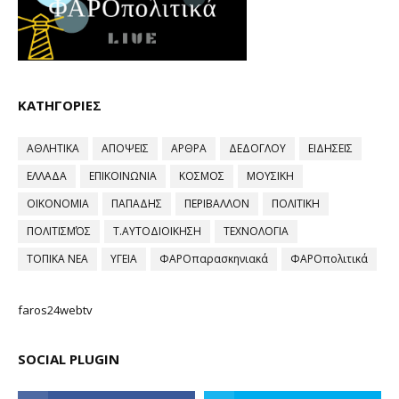
ΚΑΤΗΓΟΡΙΕΣ
ΑΘΛΗΤΙΚΑ
ΑΠΟΨΕΙΣ
ΑΡΘΡΑ
ΔΕΔΟΓΛΟΥ
ΕΙΔΗΣΕΙΣ
ΕΛΛΑΔΑ
ΕΠΙΚΟΙΝΩΝΙΑ
ΚΟΣΜΟΣ
ΜΟΥΣΙΚΗ
ΟΙΚΟΝΟΜΙΑ
ΠΑΠΑΔΗΣ
ΠΕΡΙΒΑΛΛΟΝ
ΠΟΛΙΤΙΚΗ
ΠΟΛΙΤΙΣΜΌΣ
Τ.ΑΥΤΟΔΙΟΙΚΗΣΗ
ΤΕΧΝΟΛΟΓΙΑ
ΤΟΠΙΚΑ ΝΕΑ
ΥΓΕΙΑ
ΦΑΡΟπαρασκηνιακά
ΦΑΡΟπολιτικά
faros24webtv
SOCIAL PLUGIN