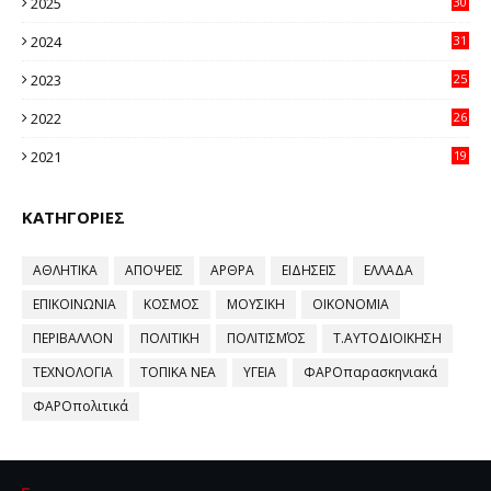
2025
30
11
2024
31
64
2023
25
96
2022
26
58
2021
19
59
ΚΑΤΗΓΟΡΙΕΣ
ΑΘΛΗΤΙΚΑ
ΑΠΟΨΕΙΣ
ΑΡΘΡΑ
ΕΙΔΗΣΕΙΣ
ΕΛΛΑΔΑ
ΕΠΙΚΟΙΝΩΝΙΑ
ΚΟΣΜΟΣ
ΜΟΥΣΙΚΗ
ΟΙΚΟΝΟΜΙΑ
ΠΕΡΙΒΑΛΛΟΝ
ΠΟΛΙΤΙΚΗ
ΠΟΛΙΤΙΣΜΌΣ
Τ.ΑΥΤΟΔΙΟΙΚΗΣΗ
ΤΕΧΝΟΛΟΓΙΑ
ΤΟΠΙΚΑ ΝΕΑ
ΥΓΕΙΑ
ΦΑΡΟπαρασκηνιακά
ΦΑΡΟπολιτικά