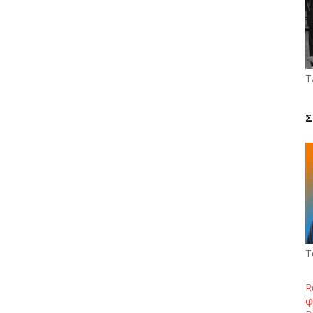
Τ
Σ
Τ
R
φ