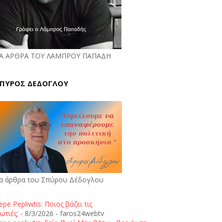
Α ΑΡΘΡΑ ΤΟΥ ΛΑΜΠΡΟΥ ΠΑΠΑΔΗ
ΠΥΡΟΣ ΔΕΔΟΓΛΟΥ
α άρθρα του Σπύρου Δέδογλου
epe Pepliwtis: Ποιος βάζει τις
ωτιές;
- 8/3/2026
- faros24webtv