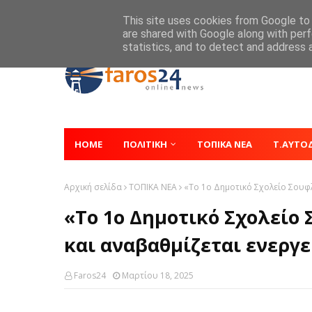
Home
About
Contact
This site uses cookies from Google to d
are shared with Google along with perf
statistics, and to detect and address 
HOME
ΠΟΛΙΤΙΚΗ
ΤΟΠΙΚΑ ΝΕΑ
Τ.ΑΥΤΟ
Αρχική σελίδα
ΤΟΠΙΚΑ ΝΕΑ
«Το 1ο Δημοτικό Σχολείο Σουφλ
«Το 1ο Δημοτικό Σχολείο
και αναβαθμίζεται ενεργε
Faros24
Μαρτίου 18, 2025