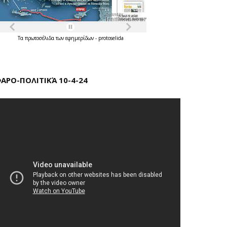
Τα
πρωτοσέλιδα
των
εφημερίδων
-
protoselida
ΑΡΟ-ΠΟΛΙΤΙΚΆ 10-4-24