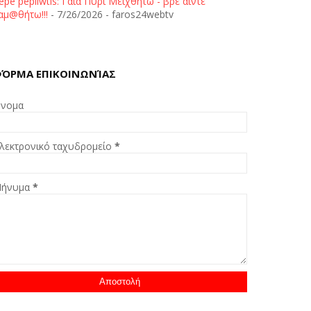
epe pepliwtis: Γαία Πυρί Μειχθήτω - βρε άιντε
αμ@θήτω!!!
- 7/26/2026
- faros24webtv
ΌΡΜΑ ΕΠΙΚΟΙΝΩΝΊΑΣ
νομα
λεκτρονικό ταχυδρομείο
*
ήνυμα
*