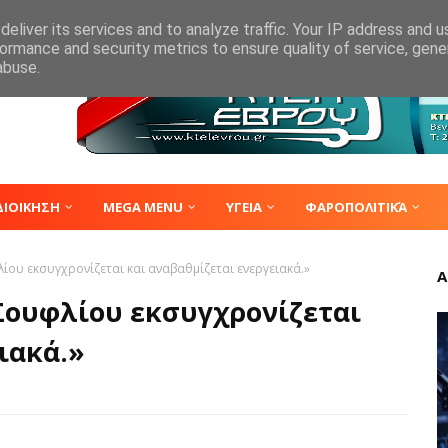
eliver its services and to analyze traffic. Your IP address and 
ormance and security metrics to ensure quality of service, gen
abuse.
ΔΙΟΙΚΗΣΗ
MEGA MENU
ΥΓΕΙΑ
ΦΑΡΟΠΟΛΙΤΙΚΆ
ίου εκσυγχρονίζεται και αναβαθμίζεται ενεργειακά.»
Α
 Σουφλίου εκσυγχρονίζεται
ιακά.»