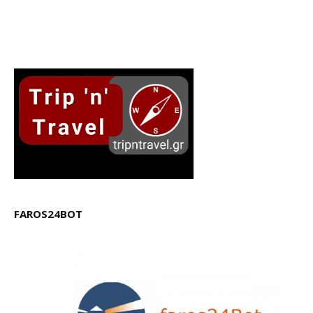
FAROS24BOT