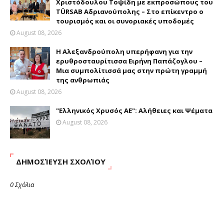
Χριστόδουλου Τοψίδη με εκπροσώπους του
TÜRSAB Αδριανούπολης – Στο επίκεντρο ο
τουρισμός και οι συνοριακές υποδομές
August 08, 2026
Η Αλεξανδρούπολη υπερήφανη για την
ερυθροσταυρίτισσα Ειρήνη Παπάζογλου –
Μια συμπολίτισσά μας στην πρώτη γραμμή
της ανθρωπιάς
August 08, 2026
"Ελληνικός Χρυσός ΑΕ": Αλήθειες και Ψέματα
August 08, 2026
ΔΗΜΟΣΊΕΥΣΗ ΣΧΟΛΊΟΥ
0 Σχόλια