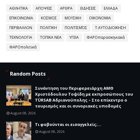
ΑΘΛΗΤΙΚΑ
ΑΠΟΨΕΙΣ
ΑΡΘΡΑ
ΕΙΔΗΣΕΙΣ
ΕΛΛΑΔΑ
ΕΠΙΚΟΙΝΩΝΙΑ
ΚΟΣΜΟΣ
ΜΟΥΣΙΚΗ
ΟΙΚΟΝΟΜΙΑ
ΠΕΡΙΒΑΛΛΟΝ
ΠΟΛΙΤΙΚΗ
ΠΟΛΙΤΙΣΜΌΣ
Τ.ΑΥΤΟΔΙΟΙΚΗΣΗ
ΤΕΧΝΟΛΟΓΙΑ
ΤΟΠΙΚΑ ΝΕΑ
ΥΓΕΙΑ
ΦΑΡΟπαρασκηνιακά
ΦΑΡΟπολιτικά
Random Posts
Συνάντηση του Περιφερειάρχη ΑΜΘ
Χριστόδουλου Τοψίδη με εκπροσώπους του
TÜRSAB Αδριανούπολης – Στο επίκεντρο ο
τουρισμός και οι συνοριακές υποδομές
August 08, 2026
Τι φοβούνται οι εισαγγελείς;...
August 08, 2026