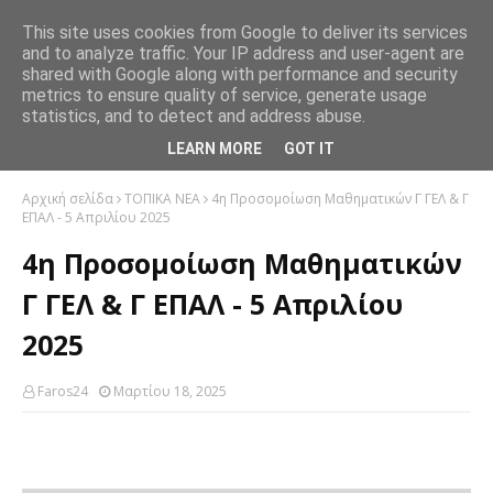
This site uses cookies from Google to deliver its services
and to analyze traffic. Your IP address and user-agent are
shared with Google along with performance and security
metrics to ensure quality of service, generate usage
statistics, and to detect and address abuse.
LEARN MORE
GOT IT
Αρχική σελίδα
ΤΟΠΙΚΑ ΝΕΑ
4η Προσομοίωση Μαθηματικών Γ ΓΕΛ & Γ
ΕΠΑΛ - 5 Απριλίου 2025
4η Προσομοίωση Μαθηματικών
Γ ΓΕΛ & Γ ΕΠΑΛ - 5 Απριλίου
2025
Faros24
Μαρτίου 18, 2025