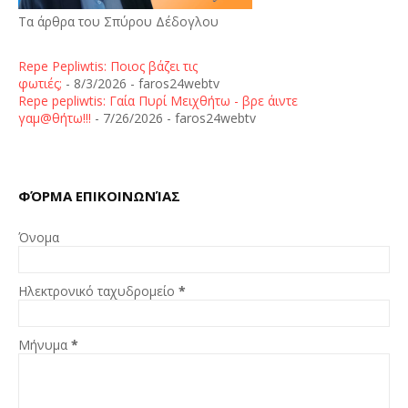
Τα άρθρα του Σπύρου Δέδογλου
Repe Pepliwtis: Ποιος βάζει τις
φωτιές;
- 8/3/2026
- faros24webtv
Repe pepliwtis: Γαία Πυρί Μειχθήτω - βρε άιντε
γαμ@θήτω!!!
- 7/26/2026
- faros24webtv
ΦΌΡΜΑ ΕΠΙΚΟΙΝΩΝΊΑΣ
Όνομα
Ηλεκτρονικό ταχυδρομείο
*
Μήνυμα
*