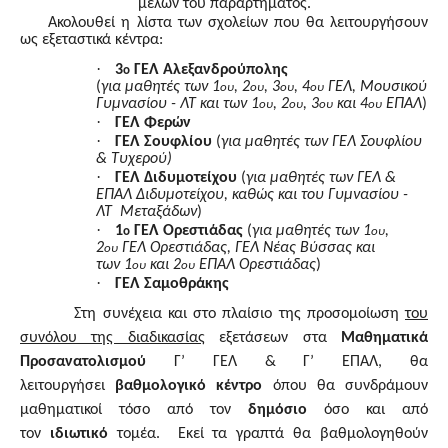
μελών του παραρτήματος.
Ακολουθεί η λίστα των σχολείων που θα λειτουργήσουν
ως εξεταστικά κέντρα:
·
3
ΓΕΛ Αλεξανδρούπολης
ο
(
για μαθητές των 1
, 2
, 3
, 4
ΓΕΛ, Μουσικού
ου
ου
ου
ου
Γυμνασίου - ΛΤ και των 1
, 2
, 3
και 4
ΕΠΑΛ
)
ου
ου
ου
ου
·
ΓΕΛ Φερών
·
ΓΕΛ Σουφλίου
(
για μαθητές των ΓΕΛ Σουφλίου
& Τυχερού)
·
ΓΕΛ Διδυμοτείχου
(
για μαθητές των ΓΕΛ &
ΕΠΑΛ Διδυμοτείχου, καθώς και του
Γυμνασίου -
ΛΤ Μεταξάδων
)
·
1
ΓΕΛ Ορεστιάδας
(
για μαθητές των 1
,
ο
ου
2
ΓΕΛ Ορεστιάδας, ΓΕΛ Νέας Βύσσας και
ου
των
1
και 2
ΕΠΑΛ
Ορεστιάδας
)
ου
ου
·
ΓΕΛ Σαμοθράκης
Στη συνέχεια και στο πλαίσιο της προσομοίωση
του
συνόλου της διαδικασίας
εξετάσεων στα
Μαθηματικά
Προσανατολισμού
Γ’ ΓΕΛ &
Γ’ ΕΠΑΛ
, θα
λειτουργήσει
βαθμολογικό κέντρο
όπου θα συνδράμουν
μαθηματικοί τόσο από τον
δημόσιο
όσο και από
τον
ιδιωτικό
τομέα. Εκεί τα γραπτά θα βαθμολογηθούν