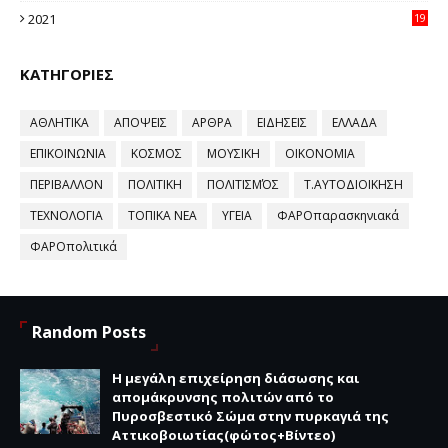
2021
19
59
ΚΑΤΗΓΟΡΙΕΣ
ΑΘΛΗΤΙΚΑ
ΑΠΟΨΕΙΣ
ΑΡΘΡΑ
ΕΙΔΗΣΕΙΣ
ΕΛΛΑΔΑ
ΕΠΙΚΟΙΝΩΝΙΑ
ΚΟΣΜΟΣ
ΜΟΥΣΙΚΗ
ΟΙΚΟΝΟΜΙΑ
ΠΕΡΙΒΑΛΛΟΝ
ΠΟΛΙΤΙΚΗ
ΠΟΛΙΤΙΣΜΌΣ
Τ.ΑΥΤΟΔΙΟΙΚΗΣΗ
ΤΕΧΝΟΛΟΓΙΑ
ΤΟΠΙΚΑ ΝΕΑ
ΥΓΕΙΑ
ΦΑΡΟπαρασκηνιακά
ΦΑΡΟπολιτικά
Random Posts
Η μεγάλη επιχείρηση διάσωσης και
απομάκρυνσης πολιτών από το
Πυροσβεστικό Σώμα στην πυρκαγιά της
Αττικοβοιωτίας(φώτος+Βίντεο)