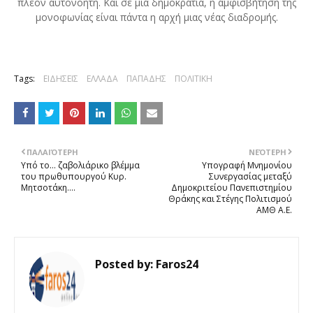
πλέον αυτονόητη. Και σε μια δημοκρατία, η αμφισβήτηση της
μονοφωνίας είναι πάντα η αρχή μιας νέας διαδρομής.
Tags:
ΕΙΔΗΣΕΙΣ
ΕΛΛΑΔΑ
ΠΑΠΑΔΗΣ
ΠΟΛΙΤΙΚΗ
ΠΑΛΑΙΌΤΕΡΗ
ΝΕΌΤΕΡΗ
Υπό το… ζαβολιάρικο βλέμμα
Υπογραφή Μνημονίου
του πρωθυπουργού Κυρ.
Συνεργασίας μεταξύ
Μητσοτάκη....
Δημοκριτείου Πανεπιστημίου
Θράκης και Στέγης Πολιτισμού
ΑΜΘ Α.Ε.
Posted by:
Faros24