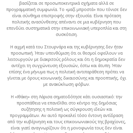
βασίζεται σε προσωποκεντρικά σχήματα αλλά σε
προγραμματική συμφωνία. Το «μαζί μπροστά» που τόνισε δεν
είναι σύνθημα επιστροφής στην εξουσία. Είναι πρόταση
πολιτικής ανασύνθεσης απέναντι σε μια κυβέρνηση που
επενδύει συστηματικά στην επικοινωνιακή υπεροπλία και στη
συσκότιση.
Η αιχμή κατά του Στουρνάρα και της κυβέρνησης δεν ήταν
προσωπική. Ήταν υπενθύμιση ότι οι θεσμοί οφείλουν να
λειτουργούν με διακριτούς ρόλους και ότι η δημοκρατία δεν
αντέχει τη συγχώνευση εξουσιών, έστω και άτυπη. Ήταν
επίσης ένα μήνυμα πως η πολιτική αντιπαράθεση πρέπει να
γίνεται με όρους κοινωνικής δικαιοσύνης και προοπτικής, όχι
με ανακύκλωση φόβων.
Η «Ιθάκη» στη Λάρισα σηματοδότησε κάτι ουσιαστικό: την
προσπάθεια να επανέλθει στο κέντρο της δημόσιας
συζήτησης η πολιτική ως σύγκρουση ιδεών και
προγραμμάτων. Αν αυτό προκαλεί τόσο έντονη αντίδραση
από την κυβέρνηση και τους επικοινωνιακούς της βραχίονες,
είναι γιατί αναγνωρίζουν ότι η μονοφωνία τους δεν είναι