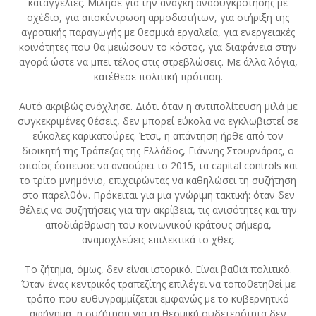
καταγγελίες. Μίλησε για την ανάγκη ανασυγκρότησης με
σχέδιο, για αποκέντρωση αρμοδιοτήτων, για στήριξη της
αγροτικής παραγωγής με θεσμικά εργαλεία, για ενεργειακές
κοινότητες που θα μειώσουν το κόστος, για διαφάνεια στην
αγορά ώστε να μπει τέλος στις στρεβλώσεις. Με άλλα λόγια,
κατέθεσε πολιτική πρόταση.
Αυτό ακριβώς ενόχλησε. Διότι όταν η αντιπολίτευση μιλά με
συγκεκριμένες θέσεις, δεν μπορεί εύκολα να εγκλωβιστεί σε
εύκολες καρικατούρες. Έτσι, η απάντηση ήρθε από τον
διοικητή της Τράπεζας της Ελλάδος, Γιάννης Στουρνάρας, ο
οποίος έσπευσε να ανασύρει το 2015, τα capital controls και
το τρίτο μνημόνιο, επιχειρώντας να καθηλώσει τη συζήτηση
στο παρελθόν. Πρόκειται για μια γνώριμη τακτική: όταν δεν
θέλεις να συζητήσεις για την ακρίβεια, τις ανισότητες και την
αποδιάρθρωση του κοινωνικού κράτους σήμερα,
αναμοχλεύεις επιλεκτικά το χθες.
Το ζήτημα, όμως, δεν είναι ιστορικό. Είναι βαθιά πολιτικό.
Όταν ένας κεντρικός τραπεζίτης επιλέγει να τοποθετηθεί με
τρόπο που ευθυγραμμίζεται εμφανώς με το κυβερνητικό
αφήγημα, η συζήτηση για τη θεσμική ουδετερότητα δεν