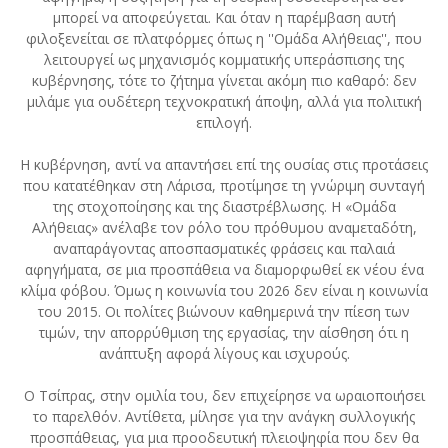
μπορεί να αποφεύγεται. Και όταν η παρέμβαση αυτή
φιλοξενείται σε πλατφόρμες όπως η ''Ομάδα Αλήθειας'', που
λειτουργεί ως μηχανισμός κομματικής υπεράσπισης της
κυβέρνησης, τότε το ζήτημα γίνεται ακόμη πιο καθαρό: δεν
μιλάμε για ουδέτερη τεχνοκρατική άποψη, αλλά για πολιτική
επιλογή.
Η κυβέρνηση, αντί να απαντήσει επί της ουσίας στις προτάσεις
που κατατέθηκαν στη Λάρισα, προτίμησε τη γνώριμη συνταγή
της στοχοποίησης και της διαστρέβλωσης. Η «Ομάδα
Αλήθειας» ανέλαβε τον ρόλο του πρόθυμου αναμεταδότη,
αναπαράγοντας αποσπασματικές φράσεις και παλαιά
αφηγήματα, σε μια προσπάθεια να διαμορφωθεί εκ νέου ένα
κλίμα φόβου. Όμως η κοινωνία του 2026 δεν είναι η κοινωνία
του 2015. Οι πολίτες βιώνουν καθημερινά την πίεση των
τιμών, την απορρύθμιση της εργασίας, την αίσθηση ότι η
ανάπτυξη αφορά λίγους και ισχυρούς.
Ο Τσίπρας, στην ομιλία του, δεν επιχείρησε να ωραιοποιήσει
το παρελθόν. Αντίθετα, μίλησε για την ανάγκη συλλογικής
προσπάθειας, για μια προοδευτική πλειοψηφία που δεν θα