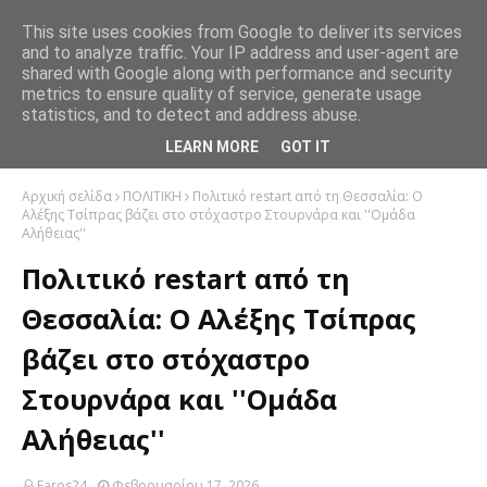
This site uses cookies from Google to deliver its services
and to analyze traffic. Your IP address and user-agent are
shared with Google along with performance and security
metrics to ensure quality of service, generate usage
statistics, and to detect and address abuse.
LEARN MORE
GOT IT
Αρχική σελίδα
ΠΟΛΙΤΙΚΗ
Πολιτικό restart από τη Θεσσαλία: Ο
Αλέξης Τσίπρας βάζει στο στόχαστρο Στουρνάρα και ''Ομάδα
Αλήθειας''
Πολιτικό restart από τη
Θεσσαλία: Ο Αλέξης Τσίπρας
βάζει στο στόχαστρο
Στουρνάρα και ''Ομάδα
Αλήθειας''
Faros24
Φεβρουαρίου 17, 2026