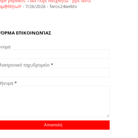
epe pepliwtis: Γαία Πυρί Μειχθήτω - βρε άιντε
αμ@θήτω!!!
- 7/26/2026
- faros24webtv
ΌΡΜΑ ΕΠΙΚΟΙΝΩΝΊΑΣ
νομα
λεκτρονικό ταχυδρομείο
*
ήνυμα
*