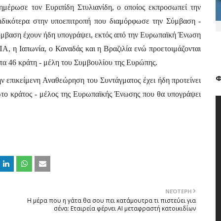
ημέρωσε τον Ευριπίδη Στυλιανίδη, ο οποίος εκπροσωπεί την 
δικότερα στην υποεπιτροπή που διαμόρφωσε την Σύμβαση - 
σύμβαση έχουν ήδη υπογράψει, εκτός από την Ευρωπαϊκή Ένωση 
ΠΑ, η Ιαπωνία, ο Καναδάς και η Βραζιλία ενώ προετοιμάζονται 
τα 46 κράτη - μέλη του Συμβουλίου της Ευρώπης. 
Φ
ην επικείμενη Αναθεώρηση του Συντάγματος έχει ήδη προτείνει 
το κράτος - μέλος της Ευρωπαϊκής Ένωσης που θα υπογράψει 
ΝΕΌΤΕΡΗ
Η μέρα που η γάτα θα σου πει κατάμουτρα τι πιστεύει για
σένα: Εταιρεία φέρνει AI μεταφραστή κατοικιδίων