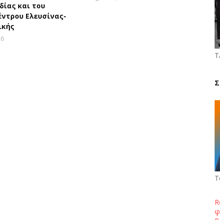
ίας και του
έντρου Ελευσίνας-
ικής
26
Τ
Σ
Τ
R
φ