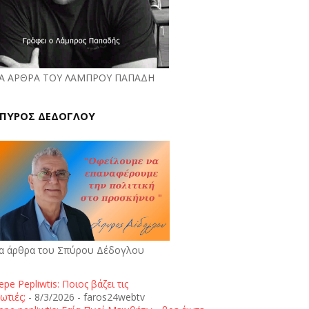
Α ΑΡΘΡΑ ΤΟΥ ΛΑΜΠΡΟΥ ΠΑΠΑΔΗ
ΠΥΡΟΣ ΔΕΔΟΓΛΟΥ
α άρθρα του Σπύρου Δέδογλου
epe Pepliwtis: Ποιος βάζει τις
ωτιές;
- 8/3/2026
- faros24webtv