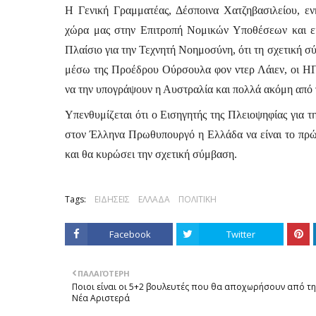
Η Γενική Γραμματέας, Δέσποινα Χατζηβασιλείου, εν
χώρα μας στην Επιτροπή Νομικών Υποθέσεων και ει
Πλαίσιο για την Τεχνητή Νοημοσύνη, ότι τη σχετική 
μέσω της Προέδρου 
Ούρσουλα φον ντερ Λάιεν
, οι Η
να την υπογράψουν η Αυστραλία και πολλά ακόμη από 
Υπενθυμίζεται ότι ο Εισηγητής της Πλειοψηφίας για τ
στον Έλληνα Πρωθυπουργό η Ελλάδα να είναι το πρώ
και θα κυρώσει την σχετική σύμβαση.
Tags:
ΕΙΔΗΣΕΙΣ
ΕΛΛΑΔΑ
ΠΟΛΙΤΙΚΗ
Facebook
Twitter
ΠΑΛΑΙΌΤΕΡΗ
Ποιοι είναι οι 5+2 βουλευτές που θα αποχωρήσουν από τη
Νέα Αριστερά