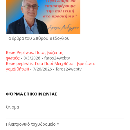
Τα άρθρα του Σπύρου Δέδογλου
Repe Pepliwtis: Ποιος βάζει τις
φωτιές;
- 8/3/2026
- faros24webtv
Repe pepliwtis: Γαία Πυρί Μειχθήτω - βρε άιντε
γαμ@θήτω!!!
- 7/26/2026
- faros24webtv
ΦΌΡΜΑ ΕΠΙΚΟΙΝΩΝΊΑΣ
Όνομα
Ηλεκτρονικό ταχυδρομείο
*