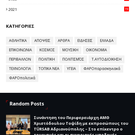
58
2021
19
59
ΚΑΤΗΓΟΡΙΕΣ
ΑΘΛΗΤΙΚΑ
ΑΠΟΨΕΙΣ
ΑΡΘΡΑ
ΕΙΔΗΣΕΙΣ
ΕΛΛΑΔΑ
ΕΠΙΚΟΙΝΩΝΙΑ
ΚΟΣΜΟΣ
ΜΟΥΣΙΚΗ
ΟΙΚΟΝΟΜΙΑ
ΠΕΡΙΒΑΛΛΟΝ
ΠΟΛΙΤΙΚΗ
ΠΟΛΙΤΙΣΜΌΣ
Τ.ΑΥΤΟΔΙΟΙΚΗΣΗ
ΤΕΧΝΟΛΟΓΙΑ
ΤΟΠΙΚΑ ΝΕΑ
ΥΓΕΙΑ
ΦΑΡΟπαρασκηνιακά
ΦΑΡΟπολιτικά
Random Posts
Συνάντηση του Περιφερειάρχη ΑΜΘ
Χριστόδουλου Τοψίδη με εκπροσώπους του
TÜRSAB Αδριανούπολης – Στο επίκεντρο ο
τουρισμός και οι συνοριακές υποδομές