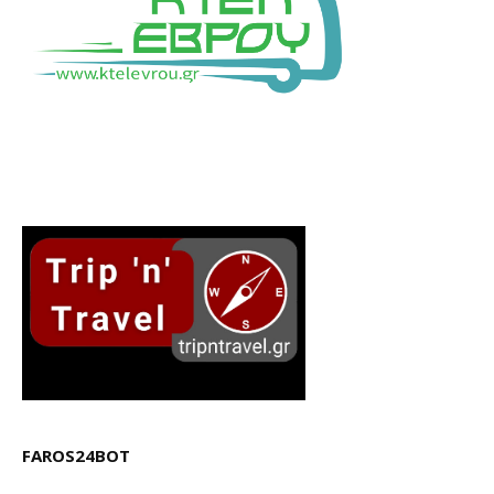
FAROS24BOT