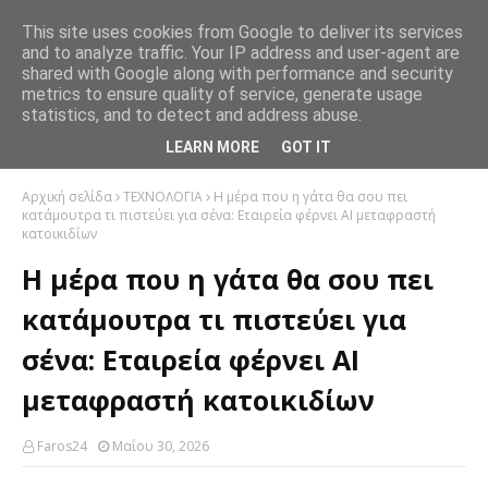
This site uses cookies from Google to deliver its services
and to analyze traffic. Your IP address and user-agent are
shared with Google along with performance and security
metrics to ensure quality of service, generate usage
statistics, and to detect and address abuse.
LEARN MORE
GOT IT
Αρχική σελίδα
ΤΕΧΝΟΛΟΓΙΑ
Η μέρα που η γάτα θα σου πει
κατάμουτρα τι πιστεύει για σένα: Εταιρεία φέρνει AI μεταφραστή
κατοικιδίων
Η μέρα που η γάτα θα σου πει
κατάμουτρα τι πιστεύει για
σένα: Εταιρεία φέρνει AI
μεταφραστή κατοικιδίων
Faros24
Μαΐου 30, 2026