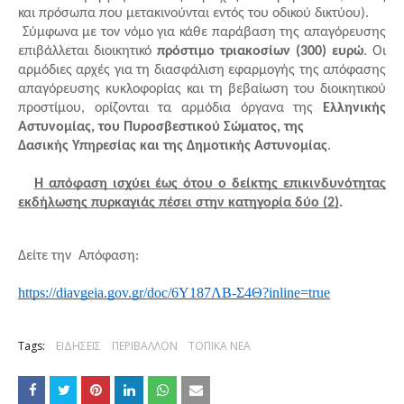
και πρόσωπα που μετακινούνται εντός του οδικού δικτύου). 
 Σύμφωνα με τον νόμο για κάθε παράβαση της απαγόρευσης 
επιβάλλεται διοικητικό 
πρόστιμο τριακοσίων (300) ευρώ
. Οι 
αρμόδιες αρχές για τη διασφάλιση εφαρμογής της απόφασης 
απαγόρευσης κυκλοφορίας και τη βεβαίωση του διοικητικού 
προστίμου, ορίζονται τα αρμόδια όργανα της 
Ελληνικής 
Αστυνομίας, του Πυροσβεστικού Σώματος, της 
Δασικής Υπηρεσίας και της Δημοτικής Αστυνομίας
. 
Η απόφαση ισχύει έως ότου ο δείκτης επικινδυνότητας 
εκδήλωσης πυρκαγιάς πέσει στην κατηγορία δύο (2)
.
Δείτε την  Απόφαση: 
https://diavgeia.gov.gr/doc/6Υ187ΛΒ-Σ4Θ?inline=true
Tags:
ΕΙΔΗΣΕΙΣ
ΠΕΡΙΒΑΛΛΟΝ
ΤΟΠΙΚΑ ΝΕΑ