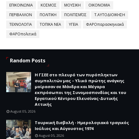
ΕΠΙΚΟΙΝΩΝΙΑ
ΚΟΣΜΟΣ
ΜΟΥΣΙΚΗ
ΟΙΚΟΝΟΜΙΑ
ΠΕΡΙΒΑΛΛΟΝ
ΠΟΛΙΤΙΚΗ
ΠΟΛΙΤΙΣΜΌΣ
Τ.ΑΥΤΟΔΙΟΙΚΗΣΗ
ΤΕΧΝΟΛΟΓΙΑ
ΤΟΠΙΚΑ ΝΕΑ
ΥΓΕΙΑ
ΦΑΡΟπαρασκηνιακά
ΦΑΡΟπολιτικά
Random Posts
H ΓΣΕΕ στο πλευρό των πυρόπληκτων
συμπολιτών μας – Υλικό πρώτης ανάγκης
μοίρασαν σε Μάνδρα και Μέγαρα
εκπρόσωποι της Συνομοσπονδίας και του
Εργατικού Κέντρου Ελευσίνας-Δυτικής
Αττικής
August 05, 2026
Τουρκική Εισβολή - Ημερολογιακά τραγικός
Ιούλιος και Αύγουστος 1974
August 05, 2026