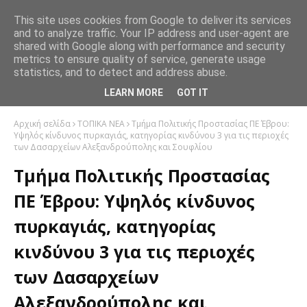
This site uses cookies from Google to deliver its services
and to analyze traffic. Your IP address and user-agent are
shared with Google along with performance and security
metrics to ensure quality of service, generate usage
statistics, and to detect and address abuse.
LEARN MORE
GOT IT
Αρχική σελίδα
ΤΟΠΙΚΑ ΝΕΑ
Τμήμα Πολιτικής Προστασίας ΠΕ Έβρου:
Υψηλός κίνδυνος πυρκαγιάς, κατηγορίας κινδύνου 3 για τις περιοχές
των Δασαρχείων Αλεξανδρούπολης και Σουφλίου
Τμήμα Πολιτικής Προστασίας
ΠΕ Έβρου: Υψηλός κίνδυνος
πυρκαγιάς, κατηγορίας
κινδύνου 3 για τις περιοχές
των Δασαρχείων
Αλεξανδρούπολης και