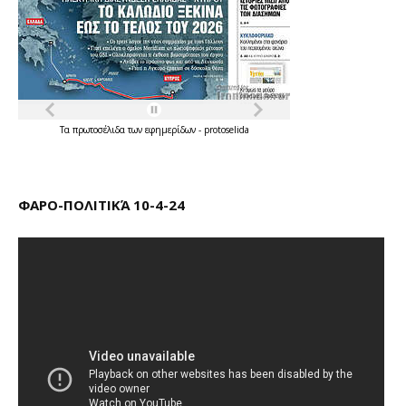
Τα
πρωτοσέλιδα
των
εφημερίδων
-
protoselida
ΦΑΡΟ-ΠΟΛΙΤΙΚΆ 10-4-24