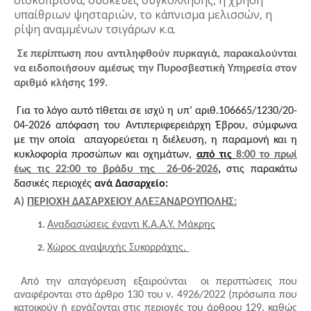
δισκοπρίονα, συσκευές συγκόλλησης, η χρήση
υπαίθριων ψησταριών, το κάπνισμα μελισσών, η
ρίψη αναμμένων τσιγάρων κ.α.
Σε περίπτωση που αντιληφθούν πυρκαγιά, παρακαλούνται 
να ειδοποιήσουν αμέσως την Πυροσβεστική Υπηρεσία στον 
αριθμό κλήσης 199.
 Για το λόγο αυτό τίθεται σε ισχύ η υπ’ αριθ.106665/1230/20-
04-2026 απόφαση του Αντιπεριφερειάρχη Έβρου, σύμφωνα 
με την οποία  απαγορεύεται η διέλευση, η παραμονή και η 
κυκλοφορία προσώπων και οχημάτων, 
από τις 
8:00 το πρωί 
έως τις 22:00 το βράδυ της  26-06-2026
, 
στις παρακάτω 
δασικές περιοχές 
ανά Δασαρχείο:
Α) 
ΠΕΡΙΟΧΗ ΔΑΣΑΡΧΕΙΟΥ ΑΛΕΞΑΝΔΡΟΥΠΟΛΗΣ:
Αναδασώσεις έναντι Κ.Α.Α.Υ. Μάκρης
Χώρος αναψυχής Συκορράχης, 
 Από την απαγόρευση εξαιρούνται  οι περιπτώσεις που 
αναφέρονται στο άρθρο 130 του ν. 4926/2022 (πρόσωπα που 
κατοικούν ή εργάζονται στις περιοχές του άρθρου 129, καθώς 