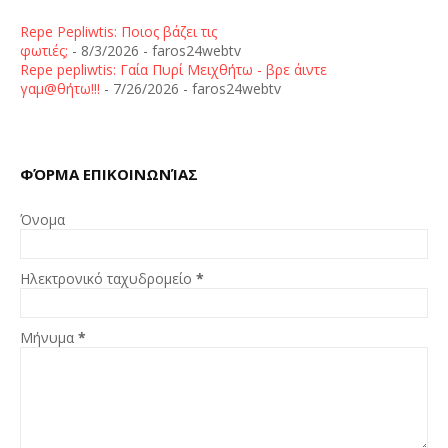
Repe Pepliwtis: Ποιος βάζει τις
φωτιές;
- 8/3/2026
- faros24webtv
Repe pepliwtis: Γαία Πυρί Μειχθήτω - βρε άιντε
γαμ@θήτω!!!
- 7/26/2026
- faros24webtv
ΦΌΡΜΑ ΕΠΙΚΟΙΝΩΝΊΑΣ
Όνομα
Ηλεκτρονικό ταχυδρομείο
*
Μήνυμα
*