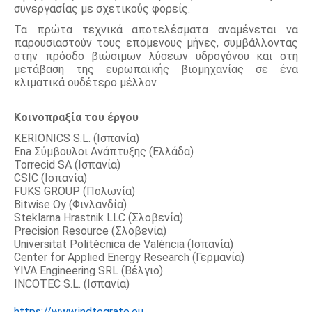
συνεργασίας με σχετικούς φορείς.
Τα πρώτα τεχνικά αποτελέσματα αναμένεται να 
παρουσιαστούν τους επόμενους μήνες, συμβάλλοντας 
στην πρόοδο βιώσιμων λύσεων υδρογόνου και στη 
μετάβαση της ευρωπαϊκής βιομηχανίας σε ένα 
κλιματικά ουδέτερο μέλλον.
Κοινοπραξία του έργου
KERIONICS S.L. (Ισπανία) 
Ena Σύμβουλοι Ανάπτυξης (Ελλάδα)
Torrecid SA (Ισπανία) 
CSIC (Ισπανία)
FUKS GROUP (Πολωνία)
Bitwise Oy (Φινλανδία) 
Steklarna Hrastnik LLC (Σλοβενία) 
Precision Resource (Σλοβενία)
Universitat Politècnica de València (Ισπανία) 
Center for Applied Energy Research (Γερμανία)
YIVA Engineering SRL (Βέλγιο) 
INCOTEC S.L. (Ισπανία)
https://www.indtegrate.eu