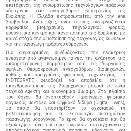
επιτάχυνση της ενσωμάτωσης τεχνολογιών πράσινου 
υδρογόνου στις ενεργοβόρες βιομηχανίες της 
Ευρώπης. Η Ελλάδα εκπροσωπείται από την ena 
Σύμβουλοι Ανάπτυξης, ενώ επίσης συνεργάζονται 
κορυφαίες βιομηχανίες, τεχνολογικοί φορείς, 
ερευνητικά κέντρα και πανεπιστήμια της Ευρώπης, με 
κοινό στόχο την αξιοποίηση της τεχνολογίας κυψελών 
για την παραγωγή πράσινου υδρογόνου.
Πιο συγκεκριμένα, συνδυάζοντας την ηλεκτρική 
ενέργεια από ανανεώσιμες πηγές, την ανάκτηση της 
απορριπτόμενης θερμότητας από τις διεργασίες 
υψηλών θερμοκρασιών ενεργοβόρων βιομηχανιών, 
καθώς και προηγμένες ψηφιακές τεχνολογίες, το 
INDTEGRATE φιλοδοξεί να αποδείξει ότι η 
απανθρακοποίηση της βιομηχανίας μπορεί να είναι 
τεχνικά εφικτή και οικονομικά βιώσιμη. Στο πλαίσιο 
του έργου θα αναπτυχθούν προηγμένα ψηφιακά 
εργαλεία, μοντέλα και ψηφιακά δίδυμα (Digital Twins), 
τα οποία θα υποστηρίζουν το σχεδιασμό, τη 
βελτιστοποίηση και τη λειτουργία συστημάτων 
παραγωγής υδρογόνου. Το έργο, θα σχεδιάσει και θα 
αξιολογήσει ένα σύστημα κυψελών επιτυγχάνοντας 
αποδοτικότερη παραγωγή πράσινου υδρογόνου και 