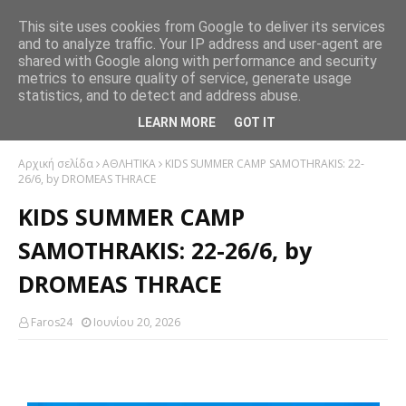
This site uses cookies from Google to deliver its services
and to analyze traffic. Your IP address and user-agent are
shared with Google along with performance and security
metrics to ensure quality of service, generate usage
statistics, and to detect and address abuse.
LEARN MORE
GOT IT
Αρχική σελίδα
ΑΘΛΗΤΙΚΑ
KIDS SUMMER CAMP SAMOTHRAKIS: 22-
26/6, by DROMEAS THRACE
KIDS SUMMER CAMP
SAMOTHRAKIS: 22-26/6, by
DROMEAS THRACE
Faros24
Ιουνίου 20, 2026