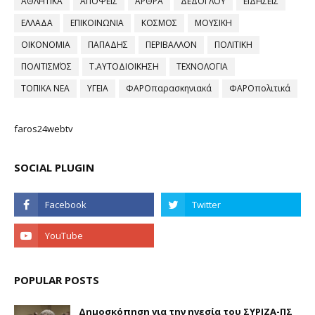
ΑΘΛΗΤΙΚΑ
ΑΠΟΨΕΙΣ
ΑΡΘΡΑ
ΔΕΔΟΓΛΟΥ
ΕΙΔΗΣΕΙΣ
ΕΛΛΑΔΑ
ΕΠΙΚΟΙΝΩΝΙΑ
ΚΟΣΜΟΣ
ΜΟΥΣΙΚΗ
ΟΙΚΟΝΟΜΙΑ
ΠΑΠΑΔΗΣ
ΠΕΡΙΒΑΛΛΟΝ
ΠΟΛΙΤΙΚΗ
ΠΟΛΙΤΙΣΜΌΣ
Τ.ΑΥΤΟΔΙΟΙΚΗΣΗ
ΤΕΧΝΟΛΟΓΙΑ
ΤΟΠΙΚΑ ΝΕΑ
ΥΓΕΙΑ
ΦΑΡΟπαρασκηνιακά
ΦΑΡΟπολιτικά
faros24webtv
SOCIAL PLUGIN
POPULAR POSTS
Δημοσκόπηση για την ηγεσία του ΣΥΡΙΖΑ-ΠΣ