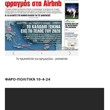
Τα
πρωτοσέλιδα
των
εφημερίδων
-
protoselida
ΦΑΡΟ-ΠΟΛΙΤΙΚΆ 10-4-24