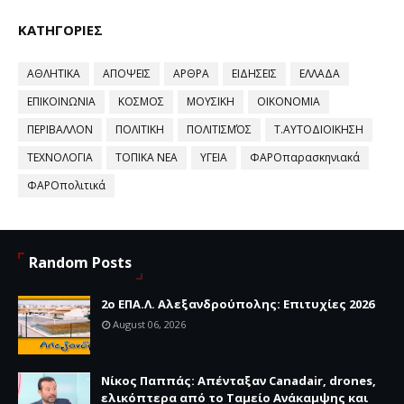
ΚΑΤΗΓΟΡΙΕΣ
ΑΘΛΗΤΙΚΑ
ΑΠΟΨΕΙΣ
ΑΡΘΡΑ
ΕΙΔΗΣΕΙΣ
ΕΛΛΑΔΑ
ΕΠΙΚΟΙΝΩΝΙΑ
ΚΟΣΜΟΣ
ΜΟΥΣΙΚΗ
ΟΙΚΟΝΟΜΙΑ
ΠΕΡΙΒΑΛΛΟΝ
ΠΟΛΙΤΙΚΗ
ΠΟΛΙΤΙΣΜΌΣ
Τ.ΑΥΤΟΔΙΟΙΚΗΣΗ
ΤΕΧΝΟΛΟΓΙΑ
ΤΟΠΙΚΑ ΝΕΑ
ΥΓΕΙΑ
ΦΑΡΟπαρασκηνιακά
ΦΑΡΟπολιτικά
Random Posts
2ο ΕΠΑ.Λ. Αλεξανδρούπολης: Επιτυχίες 2026
August 06, 2026
Νίκος Παππάς: Απένταξαν Canadair, drones,
ελικόπτερα από το Ταμείο Ανάκαμψης και