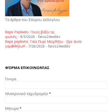
Τα άρθρα του Σπύρου Δέδογλου
Repe Pepliwtis: Ποιος βάζει τις
φωτιές;
- 8/3/2026
- faros24webtv
Repe pepliwtis: Γαία Πυρί Μειχθήτω - βρε άιντε
γαμ@θήτω!!!
- 7/26/2026
- faros24webtv
ΦΌΡΜΑ ΕΠΙΚΟΙΝΩΝΊΑΣ
Όνομα
Ηλεκτρονικό ταχυδρομείο
*
Μήνυμα
*