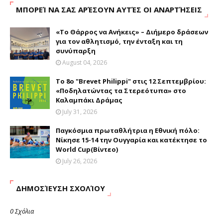
ΜΠΟΡΕΊ ΝΑ ΣΑΣ ΑΡΈΣΟΥΝ ΑΥΤΈΣ ΟΙ ΑΝΑΡΤΉΣΕΙΣ
«Το Θάρρος να Ανήκεις» – Διήμερο δράσεων
για τον αθλητισμό, την ένταξη και τη
συνύπαρξη
August 04, 2026
Το 8ο "Brevet Philippi" στις 12 Σεπτεμβρίου:
«Ποδηλατώντας τα Στερεότυπα» στο
Καλαμπάκι Δράμας
July 31, 2026
Παγκόσμια πρωταθλήτρια η Εθνική πόλο:
Νίκησε 15-14 την Ουγγαρία και κατέκτησε το
World Cup(Βίντεο)
July 26, 2026
ΔΗΜΟΣΊΕΥΣΗ ΣΧΟΛΊΟΥ
0 Σχόλια