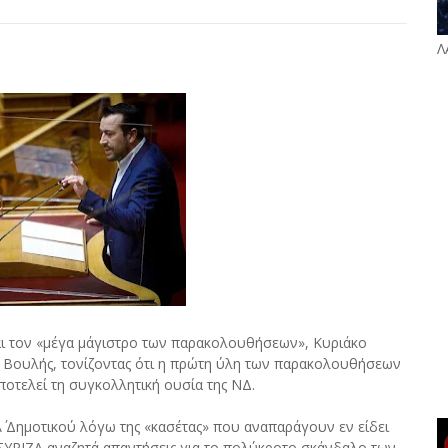
Λ
και τον «μέγα μάγιστρο των παρακολουθήσεων», Κυριάκο
ς Βουλής, τονίζοντας ότι η πρώτη ύλη των παρακολουθήσεων
ποτελεί τη συγκολλητική ουσία της ΝΔ.
Α΄ Δημοτικού λόγω της «κασέτας» που αναπαράγουν εν είδει
ο ΣΥΡΙΖΑ αναζητά απαντήσεις για το πολύκροτο σκάνδαλο των