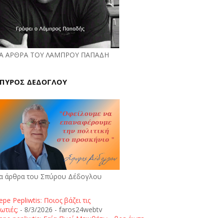
Α ΑΡΘΡΑ ΤΟΥ ΛΑΜΠΡΟΥ ΠΑΠΑΔΗ
ΠΥΡΟΣ ΔΕΔΟΓΛΟΥ
α άρθρα του Σπύρου Δέδογλου
epe Pepliwtis: Ποιος βάζει τις
ωτιές;
- 8/3/2026
- faros24webtv