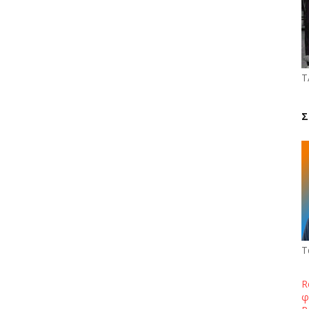
Τ
Σ
Τ
R
φ