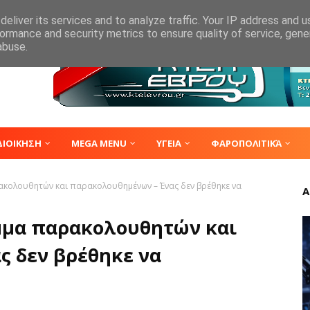
eliver its services and to analyze traffic. Your IP address and 
ormance and security metrics to ensure quality of service, gen
abuse.
ΔΙΟΙΚΗΣΗ
MEGA MENU
ΥΓΕΙΑ
ΦΑΡΟΠΟΛΙΤΙΚΆ
ακολουθητών και παρακολουθημένων – Ένας δεν βρέθηκε να
Α
όμμα παρακολουθητών και
ς δεν βρέθηκε να