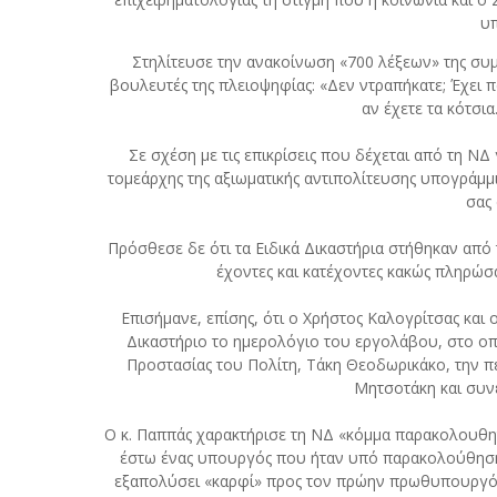
υ
Στηλίτευσε την ανακοίνωση «700 λέξεων» της συ
βουλευτές της πλειοψηφίας: «Δεν ντραπήκατε; Έχει πα
αν έχετε τα κότσ
Σε σχέση με τις επικρίσεις που δέχεται από τη ΝΔ
τομεάρχης της αξιωματικής αντιπολίτευσης υπογράμμι
σας
Πρόσθεσε δε ότι τα Ειδικά Δικαστήρια στήθηκαν από
έχοντες και κατέχοντες κακώς πληρώσαν
Επισήμανε, επίσης, ότι ο Χρήστος Καλογρίτσας και
Δικαστήριο το ημερολόγιο του εργολάβου, στο ο
Προστασίας του Πολίτη, Τάκη Θεοδωρικάκο, την π
Μητσοτάκη και συνε
Ο κ. Παππάς χαρακτήρισε τη ΝΔ «κόμμα παρακολουθη
έστω ένας υπουργός που ήταν υπό παρακολούθηση 
εξαπολύσει «καρφί» προς τον πρώην πρωθυπουργό,