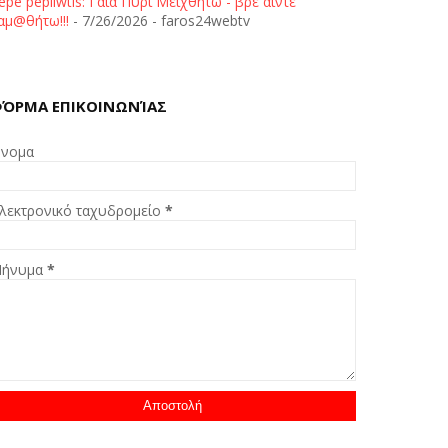
epe pepliwtis: Γαία Πυρί Μειχθήτω - βρε άιντε
αμ@θήτω!!!
- 7/26/2026
- faros24webtv
ΌΡΜΑ ΕΠΙΚΟΙΝΩΝΊΑΣ
νομα
λεκτρονικό ταχυδρομείο
*
ήνυμα
*