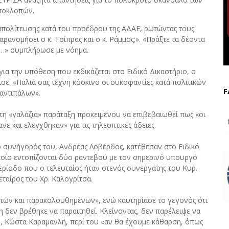
ποκλοπών.
μπολίτευσης κατά του προέδρου της ΑΔΑΕ, ρωτώντας τους
ρανομήσει ο κ. Τσίπρας και ο κ. Ράμμος;». «Πράξτε τα δέοντα
ια…» συμπλήρωσε με νόημα.
 για την υπόθεση που εκδικάζεται στο Ειδικό Δικαστήριο, ο
σε: «Παλιά σας τέχνη κόσκινο οι συκοφαντίες κατά πολιτικών
F
 αντιπάλων».
 τη «γαλάζια» παράταξη προκειμένου να επιβεβαιωθεί πως «οι
f
ε και ελέγχθηκαν» για τις τηλεοπτικές άδειες.
 ο συνήγορός του, Ανδρέας Λοβέρδος, κατέθεσαν στο Ειδικό
ποίο εντοπίζονται δύο ραντεβού με τον σημερινό υπουργό
ερίοδο που ο τελευταίος ήταν στενός συνεργάτης του Κυρ.
ταίρος του Χρ. Καλογρίτσα.
τών και παρακολουθημένων», ενώ καυτηρίασε το γεγονός ότι
δεν βρέθηκε να παραιτηθεί. Κλείνοντας, δεν παρέλειψε να
 Κώστα Καραμανλή, περί του «αν θα έχουμε κάθαρση, όπως