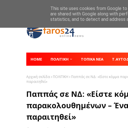
Home
About
Contact
This site uses cookies from Google to d
are shared with Google along with perf
statistics, and to detect and address 
HOME
ΠΟΛΙΤΙΚΗ
ΤΟΠΙΚΑ ΝΕΑ
Τ.ΑΥΤΟ
Αρχική σελίδα
ΠΟΛΙΤΙΚΗ
Παππάς σε ΝΔ: «Είστε κόμμα παρ
παραιτηθεί»
Παππάς σε ΝΔ: «Είστε κ
παρακολουθημένων – Ένα
παραιτηθεί»